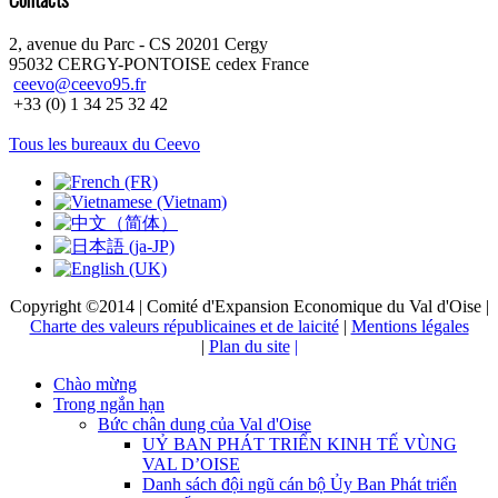
2, avenue du Parc - CS 20201 Cergy
95032 CERGY-PONTOISE cedex France
ceevo@ceevo95.fr
+33 (0) 1 34 25 32 42
Tous les bureaux du Ceevo
Copyright ©2014 | Comité d'Expansion Economique du Val d'Oise |
Charte des valeurs républicaines et de laicité
|
Mentions légales
|
Plan du site
|
Chào mừng
Trong ngắn hạn
Bức chân dung của Val d'Oise
UỶ BAN PHÁT TRIỂN KINH TẾ VÙNG
VAL D’OISE
Danh sách đội ngũ cán bộ Ủy Ban Phát triển