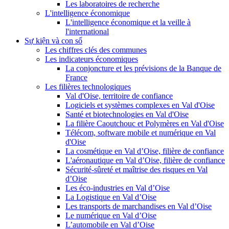
Les laboratoires de recherche
L'intelligence économique
L'intelligence économique et la veille à
l'international
Sự kiện và con số
Les chiffres clés des communes
Les indicateurs économiques
La conjoncture et les prévisions de la Banque de
France
Les filières technologiques
Val d'Oise, territoire de confiance
Logiciels et systèmes complexes en Val d'Oise
Santé et biotechnologies en Val d'Oise
La filière Caoutchouc et Polymères en Val d'Oise
Télécom, software mobile et numérique en Val
d'Oise
La cosmétique en Val d’Oise, filière de confiance
L'aéronautique en Val d’Oise, filière de confiance
Sécurité-sûreté et maîtrise des risques en Val
d’Oise
Les éco-industries en Val d’Oise
La Logistique en Val d’Oise
Les transports de marchandises en Val d’Oise
Le numérique en Val d’Oise
L’automobile en Val d’Oise