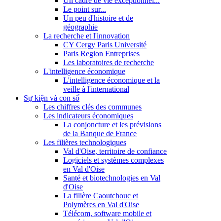
Un cadre de vie exceptionnel...
Le point sur...
Un peu d'histoire et de
géographie
La recherche et l'innovation
CY Cergy Paris Université
Paris Region Entreprises
Les laboratoires de recherche
L'intelligence économique
L'intelligence économique et la
veille à l'international
Sự kiện và con số
Les chiffres clés des communes
Les indicateurs économiques
La conjoncture et les prévisions
de la Banque de France
Les filières technologiques
Val d'Oise, territoire de confiance
Logiciels et systèmes complexes
en Val d'Oise
Santé et biotechnologies en Val
d'Oise
La filière Caoutchouc et
Polymères en Val d'Oise
Télécom, software mobile et