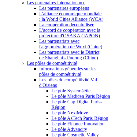
Les partenaires internationaux
Les partenaires européens
L'alliance économique mondiale
: la World Cities Alliance (WCA)
La coopération décentralisée
L'accord de coopération avec la
préfecture d'OSAKA (JAPON)
Les partenariats avec
l'agglomération de Wuxi (Chine)
Les partenariats avec le District
de Shanghai - Pudong (Chine)
Les pôles de compétitivité
Informations générales sur les
pôles de compétitivité
Les pôles de compétitivité Val
d'Oisiens
Le pôle System@tic
Le pôle Medicen Paris Région
Le pôle Cap Digital Paris-
Région
Le pôle NextMove
Le pôle AsTech Paris-Région
Le pôle Finance Innovation
Le pôle Advancity
Le pôle Cosmetic Valley