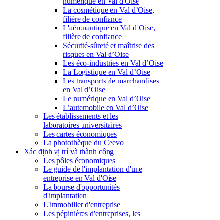
numérique en Val d'Oise
La cosmétique en Val d’Oise,
filière de confiance
L'aéronautique en Val d’Oise,
filière de confiance
Sécurité-sûreté et maîtrise des
risques en Val d’Oise
Les éco-industries en Val d’Oise
La Logistique en Val d’Oise
Les transports de marchandises
en Val d’Oise
Le numérique en Val d’Oise
L’automobile en Val d’Oise
Les établissements et les
laboratoires universitaires
Les cartes économiques
La photothèque du Ceevo
Xác định vị trí và thành công
Les pôles économiques
Le guide de l'implantation d'une
entreprise en Val d'Oise
La bourse d'opportunités
d'implantation
L'immobilier d'entreprise
Les pépinières d'entreprises, les