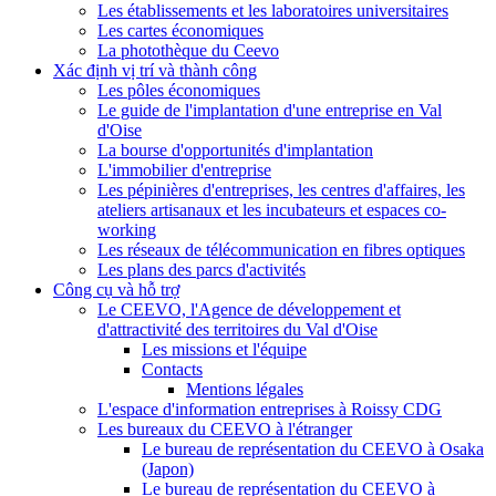
Les établissements et les laboratoires universitaires
Les cartes économiques
La photothèque du Ceevo
Xác định vị trí và thành công
Les pôles économiques
Le guide de l'implantation d'une entreprise en Val
d'Oise
La bourse d'opportunités d'implantation
L'immobilier d'entreprise
Les pépinières d'entreprises, les centres d'affaires, les
ateliers artisanaux et les incubateurs et espaces co-
working
Les réseaux de télécommunication en fibres optiques
Les plans des parcs d'activités
Công cụ và hỗ trợ
Le CEEVO, l'Agence de développement et
d'attractivité des territoires du Val d'Oise
Les missions et l'équipe
Contacts
Mentions légales
L'espace d'information entreprises à Roissy CDG
Les bureaux du CEEVO à l'étranger
Le bureau de représentation du CEEVO à Osaka
(Japon)
Le bureau de représentation du CEEVO à