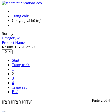
Trang chủ
/
Công cụ và hỗ trợ
Sort by
Category -/+
Product Name
Results 11 - 20 of 39
Start
Trang trước
1
2
3
4
Trang sau
End
Page 2 of 4
LES GUIDES DU CEEVO