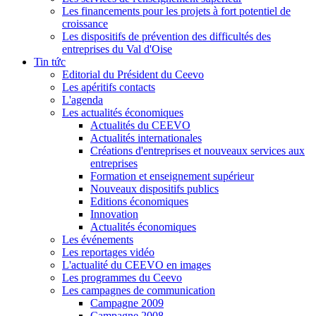
Les financements pour les projets à fort potentiel de
croissance
Les dispositifs de prévention des difficultés des
entreprises du Val d'Oise
Tin tức
Editorial du Président du Ceevo
Les apéritifs contacts
L'agenda
Les actualités économiques
Actualités du CEEVO
Actualités internationales
Créations d'entreprises et nouveaux services aux
entreprises
Formation et enseignement supérieur
Nouveaux dispositifs publics
Editions économiques
Innovation
Actualités économiques
Les événements
Les reportages vidéo
L'actualité du CEEVO en images
Les programmes du Ceevo
Les campagnes de communication
Campagne 2009
Campagne 2008