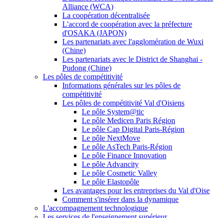
Alliance (WCA)
La coopération décentralisée
L'accord de coopération avec la préfecture
d'OSAKA (JAPON)
Les partenariats avec l'agglomération de Wuxi
(Chine)
Les partenariats avec le District de Shanghai -
Pudong (Chine)
Les pôles de compétitivité
Informations générales sur les pôles de
compétitivité
Les pôles de compétitivité Val d'Oisiens
Le pôle System@tic
Le pôle Medicen Paris Région
Le pôle Cap Digital Paris-Région
Le pôle NextMove
Le pôle AsTech Paris-Région
Le pôle Finance Innovation
Le pôle Advancity
Le pôle Cosmetic Valley
Le pôle Elastopôle
Les avantages pour les entreprises du Val d'Oise
Comment s'insérer dans la dynamique
L'accompagnement technologique
Les services de l'enseignement supérieur