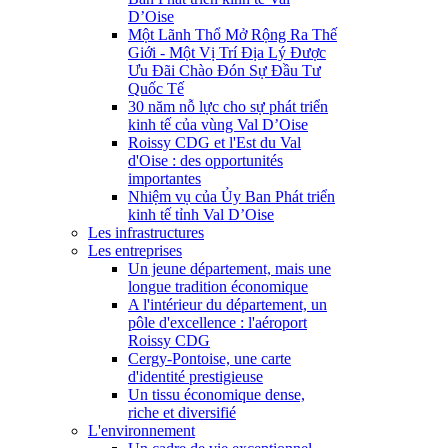
D’Oise
Một Lãnh Thổ Mở Rộng Ra Thế
Giới - Một Vị Trí Địa Lý Được
Ưu Đãi Chào Đón Sự Đầu Tư
Quốc Tế
30 năm nỗ lực cho sự phát triển
kinh tế của vùng Val D’Oise
Roissy CDG et l'Est du Val
d'Oise : des opportunités
importantes
Nhiệm vụ của Ủy Ban Phát triển
kinh tế tỉnh Val D’Oise
Les infrastructures
Les entreprises
Un jeune département, mais une
longue tradition économique
A l'intérieur du département, un
pôle d'excellence : l'aéroport
Roissy CDG
Cergy-Pontoise, une carte
d'identité prestigieuse
Un tissu économique dense,
riche et diversifié
L'environnement