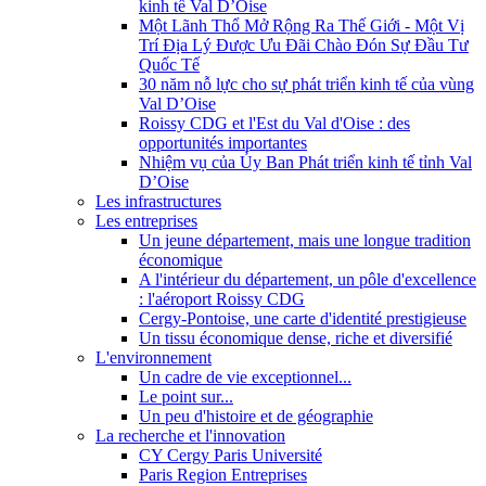
kinh tế Val D’Oise
Một Lãnh Thổ Mở Rộng Ra Thế Giới - Một Vị
Trí Địa Lý Được Ưu Đãi Chào Đón Sự Đầu Tư
Quốc Tế
30 năm nỗ lực cho sự phát triển kinh tế của vùng
Val D’Oise
Roissy CDG et l'Est du Val d'Oise : des
opportunités importantes
Nhiệm vụ của Ủy Ban Phát triển kinh tế tỉnh Val
D’Oise
Les infrastructures
Les entreprises
Un jeune département, mais une longue tradition
économique
A l'intérieur du département, un pôle d'excellence
: l'aéroport Roissy CDG
Cergy-Pontoise, une carte d'identité prestigieuse
Un tissu économique dense, riche et diversifié
L'environnement
Un cadre de vie exceptionnel...
Le point sur...
Un peu d'histoire et de géographie
La recherche et l'innovation
CY Cergy Paris Université
Paris Region Entreprises