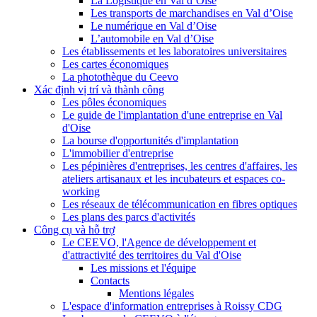
La Logistique en Val d’Oise
Les transports de marchandises en Val d’Oise
Le numérique en Val d’Oise
L’automobile en Val d’Oise
Les établissements et les laboratoires universitaires
Les cartes économiques
La photothèque du Ceevo
Xác định vị trí và thành công
Les pôles économiques
Le guide de l'implantation d'une entreprise en Val
d'Oise
La bourse d'opportunités d'implantation
L'immobilier d'entreprise
Les pépinières d'entreprises, les centres d'affaires, les
ateliers artisanaux et les incubateurs et espaces co-
working
Les réseaux de télécommunication en fibres optiques
Les plans des parcs d'activités
Công cụ và hỗ trợ
Le CEEVO, l'Agence de développement et
d'attractivité des territoires du Val d'Oise
Les missions et l'équipe
Contacts
Mentions légales
L'espace d'information entreprises à Roissy CDG