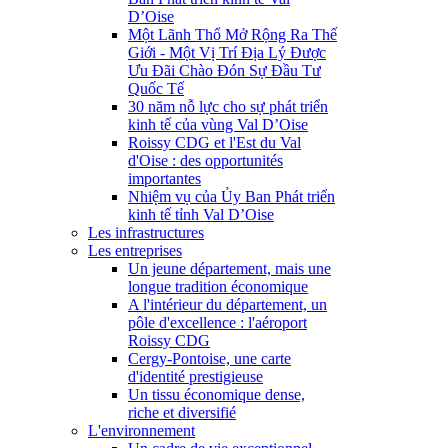
D’Oise
Một Lãnh Thổ Mở Rộng Ra Thế
Giới - Một Vị Trí Địa Lý Được
Ưu Đãi Chào Đón Sự Đầu Tư
Quốc Tế
30 năm nỗ lực cho sự phát triển
kinh tế của vùng Val D’Oise
Roissy CDG et l'Est du Val
d'Oise : des opportunités
importantes
Nhiệm vụ của Ủy Ban Phát triển
kinh tế tỉnh Val D’Oise
Les infrastructures
Les entreprises
Un jeune département, mais une
longue tradition économique
A l'intérieur du département, un
pôle d'excellence : l'aéroport
Roissy CDG
Cergy-Pontoise, une carte
d'identité prestigieuse
Un tissu économique dense,
riche et diversifié
L'environnement