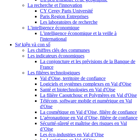
La recherche et l'innovation
CY Cergy Paris Université
Paris Region Entreprises
Les laboratoires de recherche
L'intelligence économique
L'intelligence économique et la veille à
l'international
Sự kiện và con số
Les chiffres clés des communes
Les indicateurs économiques
La conjoncture et les prévisions de la Banque de
France
Les filières technologiques
Val d'Oise, territoire de confiance
Logiciels et systèmes complexes en Val d'Oise
Santé et biotechnologies en Val d'Oise
La filière Caoutchouc et Polymères en Val d'Oise
Télécom, software mobile et numérique en Val
d'Oise
La cosmétique en Val d’Oise, filière de confiance
L'aéronautique en Val d’Oise, filière de confiance
Sécurité-sûreté et maîtrise des risques en Val
d’Oise
Les éco-industries en Val d’Oise