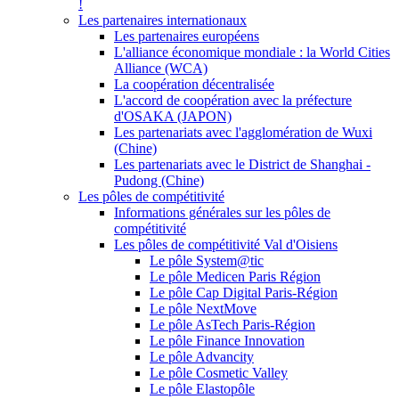
!
Les partenaires internationaux
Les partenaires européens
L'alliance économique mondiale : la World Cities
Alliance (WCA)
La coopération décentralisée
L'accord de coopération avec la préfecture
d'OSAKA (JAPON)
Les partenariats avec l'agglomération de Wuxi
(Chine)
Les partenariats avec le District de Shanghai -
Pudong (Chine)
Les pôles de compétitivité
Informations générales sur les pôles de
compétitivité
Les pôles de compétitivité Val d'Oisiens
Le pôle System@tic
Le pôle Medicen Paris Région
Le pôle Cap Digital Paris-Région
Le pôle NextMove
Le pôle AsTech Paris-Région
Le pôle Finance Innovation
Le pôle Advancity
Le pôle Cosmetic Valley
Le pôle Elastopôle