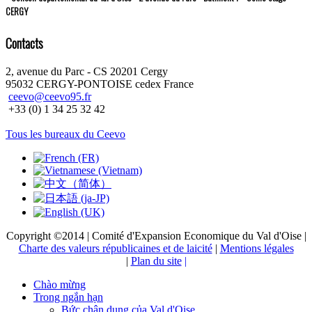
CERGY
Contacts
2, avenue du Parc - CS 20201 Cergy
95032 CERGY-PONTOISE cedex France
ceevo@ceevo95.fr
+33 (0) 1 34 25 32 42
Tous les bureaux du Ceevo
Copyright ©2014 | Comité d'Expansion Economique du Val d'Oise |
Charte des valeurs républicaines et de laicité
|
Mentions légales
|
Plan du site
|
Chào mừng
Trong ngắn hạn
Bức chân dung của Val d'Oise