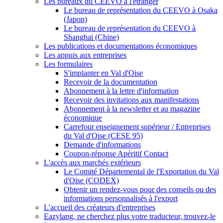
Les bureaux du CEEVO à l'étranger
Le bureau de représentation du CEEVO à Osaka
(Japon)
Le bureau de représentation du CEEVO à
Shanghai (Chine)
Les publications et documentations économiques
Les appuis aux entreprises
Les formulaires
S'implanter en Val d'Oise
Recevoir de la documentation
Abonnement à la lettre d'information
Recevoir des invitations aux manifestations
Abonnement à la newsletter et au magazine
économique
Carrefour enseignement supérieur / Entreprises
du Val d'Oise (CESE 95)
Demande d'informations
Coupon-réponse Apéritif Contact
L'accès aux marchés extérieurs
Le Comité Départemental de l'Exportation du Val
d'Oise (CODEX)
Obtenir un rendez-vous pour des conseils ou des
informations personnalisés à l'export
L'accueil des créateurs d'entreprises
Eazylang, ne cherchez plus votre traducteur, trouvez-le