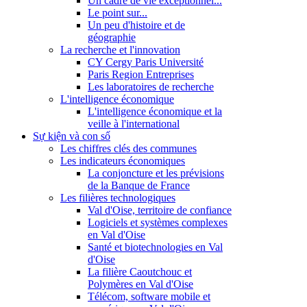
Un cadre de vie exceptionnel...
Le point sur...
Un peu d'histoire et de
géographie
La recherche et l'innovation
CY Cergy Paris Université
Paris Region Entreprises
Les laboratoires de recherche
L'intelligence économique
L'intelligence économique et la
veille à l'international
Sự kiện và con số
Les chiffres clés des communes
Les indicateurs économiques
La conjoncture et les prévisions
de la Banque de France
Les filières technologiques
Val d'Oise, territoire de confiance
Logiciels et systèmes complexes
en Val d'Oise
Santé et biotechnologies en Val
d'Oise
La filière Caoutchouc et
Polymères en Val d'Oise
Télécom, software mobile et