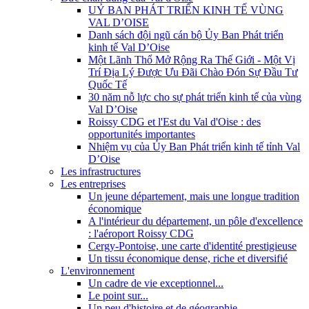
UỶ BAN PHÁT TRIỂN KINH TẾ VÙNG
VAL D’OISE
Danh sách đội ngũ cán bộ Ủy Ban Phát triển
kinh tế Val D’Oise
Một Lãnh Thổ Mở Rộng Ra Thế Giới - Một Vị
Trí Địa Lý Được Ưu Đãi Chào Đón Sự Đầu Tư
Quốc Tế
30 năm nỗ lực cho sự phát triển kinh tế của vùng
Val D’Oise
Roissy CDG et l'Est du Val d'Oise : des
opportunités importantes
Nhiệm vụ của Ủy Ban Phát triển kinh tế tỉnh Val
D’Oise
Les infrastructures
Les entreprises
Un jeune département, mais une longue tradition
économique
A l'intérieur du département, un pôle d'excellence
: l'aéroport Roissy CDG
Cergy-Pontoise, une carte d'identité prestigieuse
Un tissu économique dense, riche et diversifié
L'environnement
Un cadre de vie exceptionnel...
Le point sur...
Un peu d'histoire et de géographie