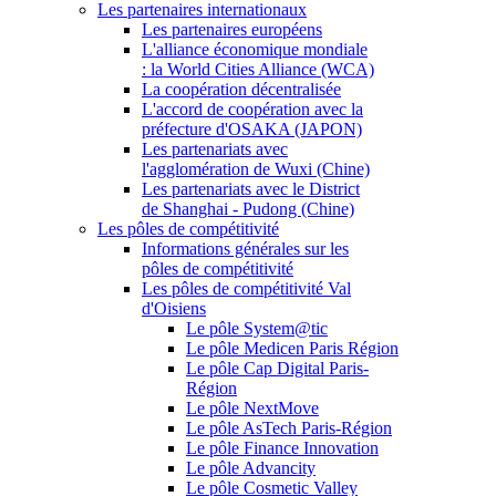
Les partenaires internationaux
Les partenaires européens
L'alliance économique mondiale
: la World Cities Alliance (WCA)
La coopération décentralisée
L'accord de coopération avec la
préfecture d'OSAKA (JAPON)
Les partenariats avec
l'agglomération de Wuxi (Chine)
Les partenariats avec le District
de Shanghai - Pudong (Chine)
Les pôles de compétitivité
Informations générales sur les
pôles de compétitivité
Les pôles de compétitivité Val
d'Oisiens
Le pôle System@tic
Le pôle Medicen Paris Région
Le pôle Cap Digital Paris-
Région
Le pôle NextMove
Le pôle AsTech Paris-Région
Le pôle Finance Innovation
Le pôle Advancity
Le pôle Cosmetic Valley