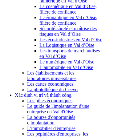
numérique en Val d'Oise
La cosmétique en Val d’Oise,
filière de confiance
L'aéronautique en Val d’Oise,
filière de confiance
Sécurité-sûreté et maîtrise des
risques en Val d’Oise
Les éco-industries en Val d’Oise
La Logistique en Val d’Oise
Les transports de marchandises
en Val d’Oise
Le numérique en Val d’Oise
L’automobile en Val d’Oise
Les établissements et les
laboratoires universitaires
Les cartes économiques
La photothèque du Ceevo
Xác định vị trí và thành công
Les pôles économiques
Le guide de l'implantation d'une
entreprise en Val d'Oise
La bourse d'opportunités
d'implantation
L'immobilier d'entreprise
Les pépinières d'entreprises, les