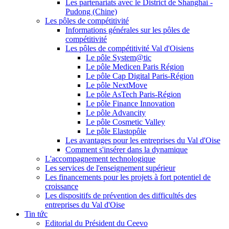
Les partenariats avec le District de Shanghai -
Pudong (Chine)
Les pôles de compétitivité
Informations générales sur les pôles de
compétitivité
Les pôles de compétitivité Val d'Oisiens
Le pôle System@tic
Le pôle Medicen Paris Région
Le pôle Cap Digital Paris-Région
Le pôle NextMove
Le pôle AsTech Paris-Région
Le pôle Finance Innovation
Le pôle Advancity
Le pôle Cosmetic Valley
Le pôle Elastopôle
Les avantages pour les entreprises du Val d'Oise
Comment s'insérer dans la dynamique
L'accompagnement technologique
Les services de l'enseignement supérieur
Les financements pour les projets à fort potentiel de
croissance
Les dispositifs de prévention des difficultés des
entreprises du Val d'Oise
Tin tức
Editorial du Président du Ceevo