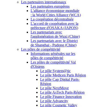
Les partenaires internationaux
Les partenaires européens
L'alliance économique mondiale
: la World Cities Alliance (WCA)
La coopération décentralisée
L'accord de coopération avec la
préfecture d'OSAKA (JAPON)
Les partenariats avec
l'agglomération de Wuxi (Chine)
Les partenariats avec le District
de Shanghai - Pudong (Chine)
Les pôles de compétitivité
Informations générales sur les
pôles de compétitivité
Les pôles de compétitivité Val
d'Oisiens
Le pôle System@tic
Le pôle Medicen Paris Région
Le pôle Cap Digital Paris-
Région
Le pôle NextMove
Le pôle AsTech Paris-Région
Le pôle Finance Innovation
Le pôle Advancity
Le pôle Cosmetic Valley