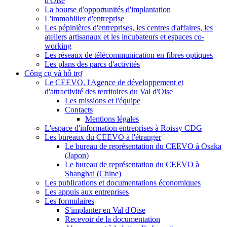
d'Oise
La bourse d'opportunités d'implantation
L'immobilier d'entreprise
Les pépinières d'entreprises, les centres d'affaires, les
ateliers artisanaux et les incubateurs et espaces co-
working
Les réseaux de télécommunication en fibres optiques
Les plans des parcs d'activités
Công cụ và hỗ trợ
Le CEEVO, l'Agence de développement et
d'attractivité des territoires du Val d'Oise
Les missions et l'équipe
Contacts
Mentions légales
L'espace d'information entreprises à Roissy CDG
Les bureaux du CEEVO à l'étranger
Le bureau de représentation du CEEVO à Osaka
(Japon)
Le bureau de représentation du CEEVO à
Shanghai (Chine)
Les publications et documentations économiques
Les appuis aux entreprises
Les formulaires
S'implanter en Val d'Oise
Recevoir de la documentation