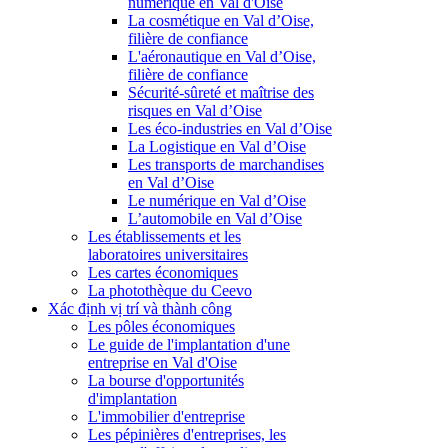
numérique en Val d'Oise
La cosmétique en Val d’Oise,
filière de confiance
L'aéronautique en Val d’Oise,
filière de confiance
Sécurité-sûreté et maîtrise des
risques en Val d’Oise
Les éco-industries en Val d’Oise
La Logistique en Val d’Oise
Les transports de marchandises
en Val d’Oise
Le numérique en Val d’Oise
L’automobile en Val d’Oise
Les établissements et les
laboratoires universitaires
Les cartes économiques
La photothèque du Ceevo
Xác định vị trí và thành công
Les pôles économiques
Le guide de l'implantation d'une
entreprise en Val d'Oise
La bourse d'opportunités
d'implantation
L'immobilier d'entreprise
Les pépinières d'entreprises, les