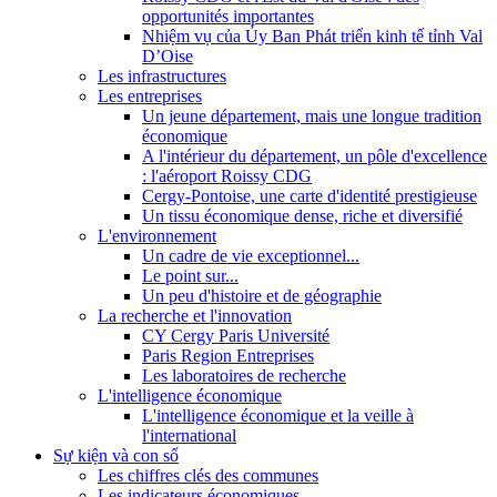
opportunités importantes
Nhiệm vụ của Ủy Ban Phát triển kinh tế tỉnh Val
D’Oise
Les infrastructures
Les entreprises
Un jeune département, mais une longue tradition
économique
A l'intérieur du département, un pôle d'excellence
: l'aéroport Roissy CDG
Cergy-Pontoise, une carte d'identité prestigieuse
Un tissu économique dense, riche et diversifié
L'environnement
Un cadre de vie exceptionnel...
Le point sur...
Un peu d'histoire et de géographie
La recherche et l'innovation
CY Cergy Paris Université
Paris Region Entreprises
Les laboratoires de recherche
L'intelligence économique
L'intelligence économique et la veille à
l'international
Sự kiện và con số
Les chiffres clés des communes
Les indicateurs économiques