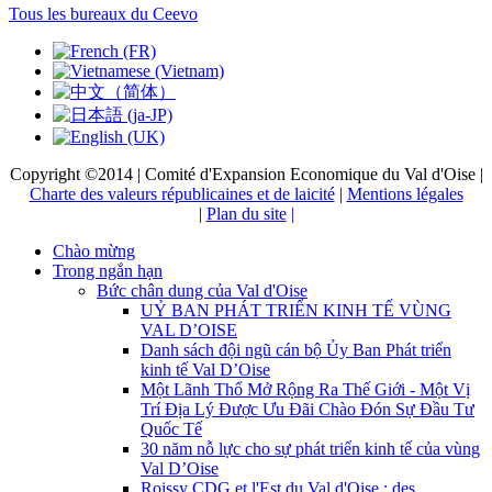
Tous les bureaux du Ceevo
Copyright ©2014 | Comité d'Expansion Economique du Val d'Oise |
Charte des valeurs républicaines et de laicité
|
Mentions légales
|
Plan du site
|
Chào mừng
Trong ngắn hạn
Bức chân dung của Val d'Oise
UỶ BAN PHÁT TRIỂN KINH TẾ VÙNG
VAL D’OISE
Danh sách đội ngũ cán bộ Ủy Ban Phát triển
kinh tế Val D’Oise
Một Lãnh Thổ Mở Rộng Ra Thế Giới - Một Vị
Trí Địa Lý Được Ưu Đãi Chào Đón Sự Đầu Tư
Quốc Tế
30 năm nỗ lực cho sự phát triển kinh tế của vùng
Val D’Oise
Roissy CDG et l'Est du Val d'Oise : des