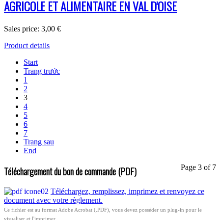
AGRICOLE ET ALIMENTAIRE EN VAL D'OISE
Sales price:
3,00 €
Product details
Start
Trang trước
1
2
3
4
5
6
7
Trang sau
End
Page 3 of 7
Téléchargement du bon de commande (PDF)
Téléchargez, remplissez, imprimez et renvoyez ce
document avec votre règlement.
Ce fichier est au format Adobe Acrobat (.PDF), vous devez posséder un plug-in pour le
visualiser et l'imprimer.