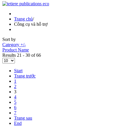
Trang chủ
/
Công cụ và hỗ trợ
Sort by
Category +/-
Product Name
Results 21 - 30 of 66
Start
Trang trước
1
2
3
4
5
6
7
Trang sau
End