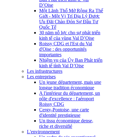
D’Oise
Một Lãnh Thổ Mở Rộng Ra Thế
Giới - Một Vị Trí Địa Lý Được
Ưu Đãi Chào Đón Sự Đầu Tư
Quốc Tế
30 năm nỗ lực cho sự phát triển
kinh tế của vùng Val D’Oise
Roissy CDG et l'Est du Val
d'Oise : des opportunités
importantes
Nhiệm vụ của Ủy Ban Phát triển
kinh tế tỉnh Val D’Oise
Les infrastructures
Les entreprises
Un jeune département, mais une
longue tradition économique
A l'intérieur du département, un
pôle d'excellence : l'aéroport
Roissy CDG
Cergy-Pontoise, une carte
d'identité prestigieuse
Un tissu économique dense,
riche et diversifié
L'environnement