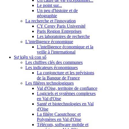
Un cadre de vie exceptionnel...
Le point sur...
Un peu d'histoire et de
géographie
La recherche et l'innovation
CY Cergy Paris Université
Paris Region Entreprises
Les laboratoires de recherche
L'intelligence économique
L'intelligence économique et la
veille à l'international
Sự kiện và con số
Les chiffres clés des communes
Les indicateurs économiques
La conjoncture et les prévisions
de la Banque de France
Les filières technologiques
Val d'Oise, territoire de confiance
Logiciels et systèmes complexes
en Val d'Oise
Santé et biotechnologies en Val
d'Oise
La filière Caoutchouc et
Polymères en Val d'Oise
Télécom, software mobile et