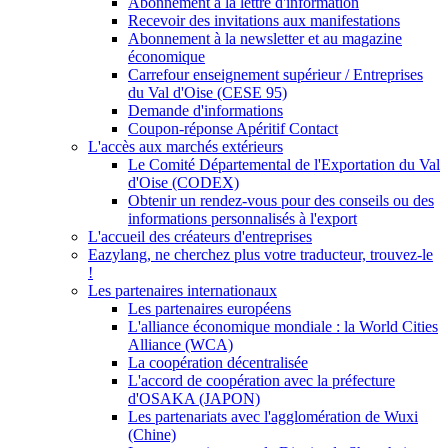
Abonnement à la lettre d'information
Recevoir des invitations aux manifestations
Abonnement à la newsletter et au magazine
économique
Carrefour enseignement supérieur / Entreprises
du Val d'Oise (CESE 95)
Demande d'informations
Coupon-réponse Apéritif Contact
L'accès aux marchés extérieurs
Le Comité Départemental de l'Exportation du Val
d'Oise (CODEX)
Obtenir un rendez-vous pour des conseils ou des
informations personnalisés à l'export
L'accueil des créateurs d'entreprises
Eazylang, ne cherchez plus votre traducteur, trouvez-le
!
Les partenaires internationaux
Les partenaires européens
L'alliance économique mondiale : la World Cities
Alliance (WCA)
La coopération décentralisée
L'accord de coopération avec la préfecture
d'OSAKA (JAPON)
Les partenariats avec l'agglomération de Wuxi
(Chine)