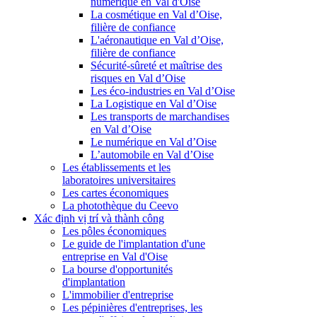
numérique en Val d'Oise
La cosmétique en Val d’Oise,
filière de confiance
L'aéronautique en Val d’Oise,
filière de confiance
Sécurité-sûreté et maîtrise des
risques en Val d’Oise
Les éco-industries en Val d’Oise
La Logistique en Val d’Oise
Les transports de marchandises
en Val d’Oise
Le numérique en Val d’Oise
L’automobile en Val d’Oise
Les établissements et les
laboratoires universitaires
Les cartes économiques
La photothèque du Ceevo
Xác định vị trí và thành công
Les pôles économiques
Le guide de l'implantation d'une
entreprise en Val d'Oise
La bourse d'opportunités
d'implantation
L'immobilier d'entreprise
Les pépinières d'entreprises, les