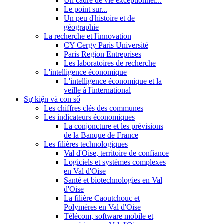
Un cadre de vie exceptionnel...
Le point sur...
Un peu d'histoire et de
géographie
La recherche et l'innovation
CY Cergy Paris Université
Paris Region Entreprises
Les laboratoires de recherche
L'intelligence économique
L'intelligence économique et la
veille à l'international
Sự kiện và con số
Les chiffres clés des communes
Les indicateurs économiques
La conjoncture et les prévisions
de la Banque de France
Les filières technologiques
Val d'Oise, territoire de confiance
Logiciels et systèmes complexes
en Val d'Oise
Santé et biotechnologies en Val
d'Oise
La filière Caoutchouc et
Polymères en Val d'Oise
Télécom, software mobile et