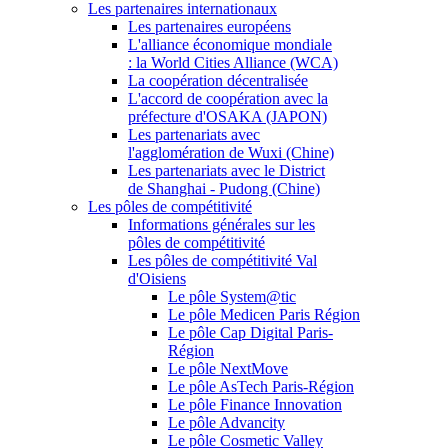
Les partenaires internationaux
Les partenaires européens
L'alliance économique mondiale
: la World Cities Alliance (WCA)
La coopération décentralisée
L'accord de coopération avec la
préfecture d'OSAKA (JAPON)
Les partenariats avec
l'agglomération de Wuxi (Chine)
Les partenariats avec le District
de Shanghai - Pudong (Chine)
Les pôles de compétitivité
Informations générales sur les
pôles de compétitivité
Les pôles de compétitivité Val
d'Oisiens
Le pôle System@tic
Le pôle Medicen Paris Région
Le pôle Cap Digital Paris-
Région
Le pôle NextMove
Le pôle AsTech Paris-Région
Le pôle Finance Innovation
Le pôle Advancity
Le pôle Cosmetic Valley