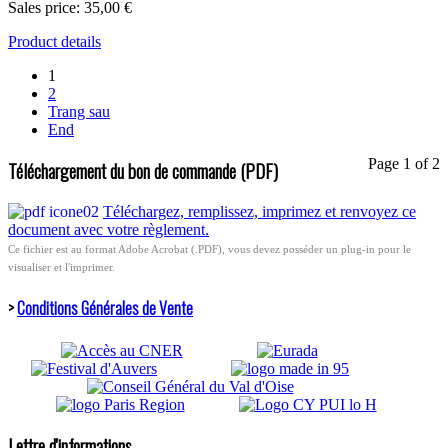
Sales price:
35,00 €
Product details
1
2
Trang sau
End
Page 1 of 2
Téléchargement du bon de commande (PDF)
Téléchargez, remplissez, imprimez et renvoyez ce
document avec votre règlement.
Ce fichier est au format Adobe Acrobat (.PDF), vous devez posséder un plug-in pour le
visualiser et l'imprimer.
>
Conditions Générales de Vente
Lettre d'informations