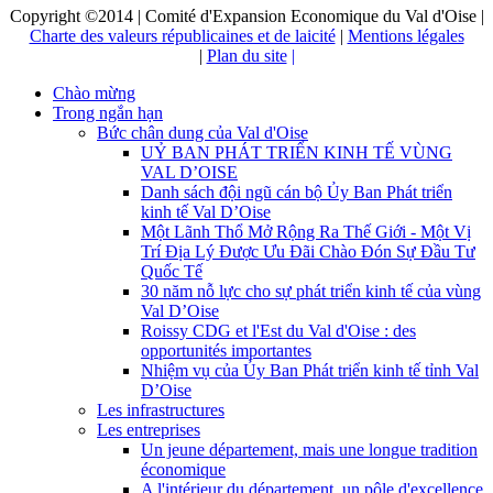
Copyright ©2014 | Comité d'Expansion Economique du Val d'Oise |
Charte des valeurs républicaines et de laicité
|
Mentions légales
|
Plan du site
|
Chào mừng
Trong ngắn hạn
Bức chân dung của Val d'Oise
UỶ BAN PHÁT TRIỂN KINH TẾ VÙNG
VAL D’OISE
Danh sách đội ngũ cán bộ Ủy Ban Phát triển
kinh tế Val D’Oise
Một Lãnh Thổ Mở Rộng Ra Thế Giới - Một Vị
Trí Địa Lý Được Ưu Đãi Chào Đón Sự Đầu Tư
Quốc Tế
30 năm nỗ lực cho sự phát triển kinh tế của vùng
Val D’Oise
Roissy CDG et l'Est du Val d'Oise : des
opportunités importantes
Nhiệm vụ của Ủy Ban Phát triển kinh tế tỉnh Val
D’Oise
Les infrastructures
Les entreprises
Un jeune département, mais une longue tradition
économique
A l'intérieur du département, un pôle d'excellence