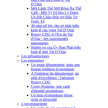
D’Oise
Một Lãnh Thổ Mở Rộng Ra Thế
Giới - Một Vị Trí Địa Lý Được
Ưu Đãi Chào Đón Sự Đầu Tư
Quốc Tế
30 năm nỗ lực cho sự phát triển
kinh tế của vùng Val D’Oise
Roissy CDG et l'Est du Val
d'Oise : des opportunités
importantes
Nhiệm vụ của Ủy Ban Phát triển
kinh tế tỉnh Val D’Oise
Les infrastructures
Les entreprises
Un jeune département, mais une
longue tradition économique
A l'intérieur du département, un
pôle d'excellence : l'aéroport
Roissy CDG
Cergy-Pontoise, une carte
d'identité prestigieuse
Un tissu économique dense,
riche et diversifié
L'environnement