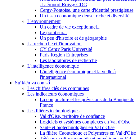
: l'aéroport Roissy CDG
Cergy-Pontoise, une carte d'identité prestigieuse
Un tissu économique dense, riche et diversifié
L'environnement
Un cadre de vie exceptionnel...
Le point sur...
Un peu d'histoire et de géographie
La recherche et l'innovation
CY Cergy Paris Université
Paris Region Entreprises
Les laboratoires de recherche
L'intelligence économique
L'intelligence économique et la veille à
l'international
Sự kiện và con số
Les chiffres clés des communes
Les indicateurs économiques
La conjoncture et les prévisions de la Banque de
France
Les filières technologiques
Val d'Oise, territoire de confiance
Logiciels et systèmes complexes en Val d'Oise
Santé et biotechnologies en Val d'Oise
La filière Caoutchouc et Polymères en Val d'Oise
Télécom, software mobile et numérique en Val