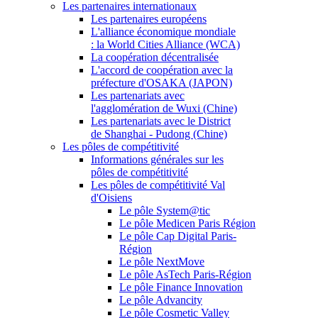
Les partenaires internationaux
Les partenaires européens
L'alliance économique mondiale
: la World Cities Alliance (WCA)
La coopération décentralisée
L'accord de coopération avec la
préfecture d'OSAKA (JAPON)
Les partenariats avec
l'agglomération de Wuxi (Chine)
Les partenariats avec le District
de Shanghai - Pudong (Chine)
Les pôles de compétitivité
Informations générales sur les
pôles de compétitivité
Les pôles de compétitivité Val
d'Oisiens
Le pôle System@tic
Le pôle Medicen Paris Région
Le pôle Cap Digital Paris-
Région
Le pôle NextMove
Le pôle AsTech Paris-Région
Le pôle Finance Innovation
Le pôle Advancity
Le pôle Cosmetic Valley