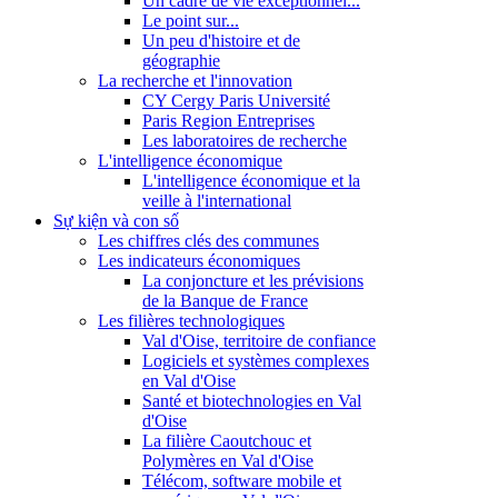
Un cadre de vie exceptionnel...
Le point sur...
Un peu d'histoire et de
géographie
La recherche et l'innovation
CY Cergy Paris Université
Paris Region Entreprises
Les laboratoires de recherche
L'intelligence économique
L'intelligence économique et la
veille à l'international
Sự kiện và con số
Les chiffres clés des communes
Les indicateurs économiques
La conjoncture et les prévisions
de la Banque de France
Les filières technologiques
Val d'Oise, territoire de confiance
Logiciels et systèmes complexes
en Val d'Oise
Santé et biotechnologies en Val
d'Oise
La filière Caoutchouc et
Polymères en Val d'Oise
Télécom, software mobile et