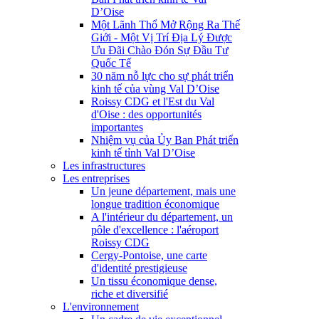
D’Oise
Một Lãnh Thổ Mở Rộng Ra Thế
Giới - Một Vị Trí Địa Lý Được
Ưu Đãi Chào Đón Sự Đầu Tư
Quốc Tế
30 năm nỗ lực cho sự phát triển
kinh tế của vùng Val D’Oise
Roissy CDG et l'Est du Val
d'Oise : des opportunités
importantes
Nhiệm vụ của Ủy Ban Phát triển
kinh tế tỉnh Val D’Oise
Les infrastructures
Les entreprises
Un jeune département, mais une
longue tradition économique
A l'intérieur du département, un
pôle d'excellence : l'aéroport
Roissy CDG
Cergy-Pontoise, une carte
d'identité prestigieuse
Un tissu économique dense,
riche et diversifié
L'environnement