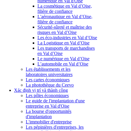
numérique en Val d'Oise
La cosmétique en Val d’Oise,
filière de confiance
L'aéronautique en Val d’Oise,
filière de confiance
Sécurité-sûreté et maîtrise des
risques en Val d’Oise
Les éco-industries en Val d’Oise
La Logistique en Val d’Oise
Les transports de marchandises
en Val d’Oise
Le numérique en Val d’Oise
L’automobile en Val d’Oise
Les établissements et les
laboratoires universitaires
Les cartes économiques
La photothèque du Ceevo
Xác định vị trí và thành công
Les pôles économiques
Le guide de l'implantation d'une
entreprise en Val d'Oise
La bourse d'opportunités
d'implantation
L'immobilier d'entreprise
Les pépinières d'entreprises, les