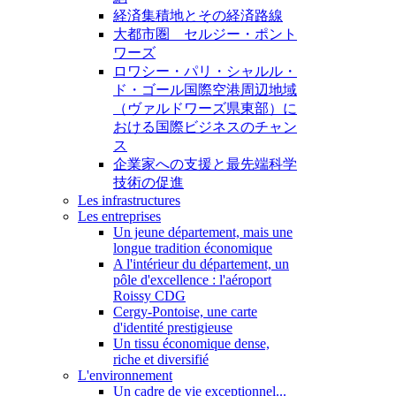
経済集積地とその経済路線
大都市圏 セルジー・ポント
ワーズ
ロワシー・パリ・シャルル・
ド・ゴール国際空港周辺地域
（ヴァルドワーズ県東部）に
おける国際ビジネスのチャン
ス
企業家への支援と最先端科学
技術の促進
Les infrastructures
Les entreprises
Un jeune département, mais une
longue tradition économique
A l'intérieur du département, un
pôle d'excellence : l'aéroport
Roissy CDG
Cergy-Pontoise, une carte
d'identité prestigieuse
Un tissu économique dense,
riche et diversifié
L'environnement
Un cadre de vie exceptionnel...