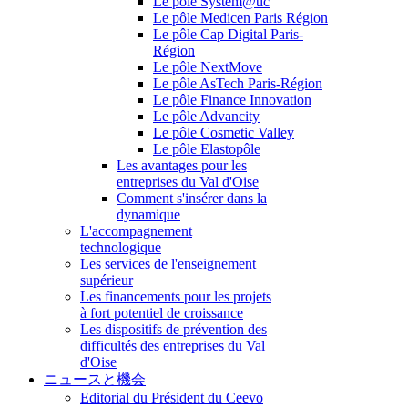
Le pôle System@tic
Le pôle Medicen Paris Région
Le pôle Cap Digital Paris-
Région
Le pôle NextMove
Le pôle AsTech Paris-Région
Le pôle Finance Innovation
Le pôle Advancity
Le pôle Cosmetic Valley
Le pôle Elastopôle
Les avantages pour les
entreprises du Val d'Oise
Comment s'insérer dans la
dynamique
L'accompagnement
technologique
Les services de l'enseignement
supérieur
Les financements pour les projets
à fort potentiel de croissance
Les dispositifs de prévention des
difficultés des entreprises du Val
d'Oise
ニュースと機会
Editorial du Président du Ceevo