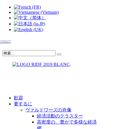
ontact
歓迎
要するに
ヴァルドワーズの肖像
経済活動のクラスター
高密度の、豊かで多様な経済
網