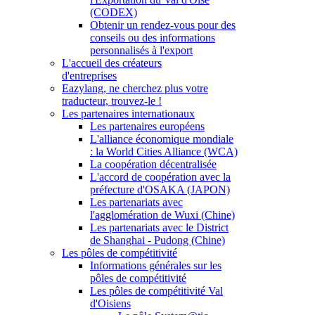
(CODEX)
Obtenir un rendez-vous pour des
conseils ou des informations
personnalisés à l'export
L'accueil des créateurs
d'entreprises
Eazylang, ne cherchez plus votre
traducteur, trouvez-le !
Les partenaires internationaux
Les partenaires européens
L'alliance économique mondiale
: la World Cities Alliance (WCA)
La coopération décentralisée
L'accord de coopération avec la
préfecture d'OSAKA (JAPON)
Les partenariats avec
l'agglomération de Wuxi (Chine)
Les partenariats avec le District
de Shanghai - Pudong (Chine)
Les pôles de compétitivité
Informations générales sur les
pôles de compétitivité
Les pôles de compétitivité Val
d'Oisiens