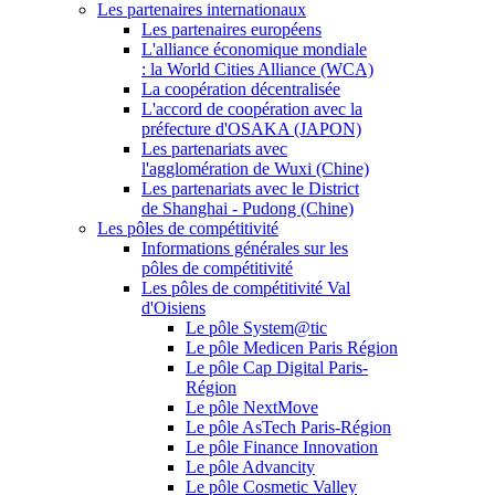
Les partenaires internationaux
Les partenaires européens
L'alliance économique mondiale
: la World Cities Alliance (WCA)
La coopération décentralisée
L'accord de coopération avec la
préfecture d'OSAKA (JAPON)
Les partenariats avec
l'agglomération de Wuxi (Chine)
Les partenariats avec le District
de Shanghai - Pudong (Chine)
Les pôles de compétitivité
Informations générales sur les
pôles de compétitivité
Les pôles de compétitivité Val
d'Oisiens
Le pôle System@tic
Le pôle Medicen Paris Région
Le pôle Cap Digital Paris-
Région
Le pôle NextMove
Le pôle AsTech Paris-Région
Le pôle Finance Innovation
Le pôle Advancity
Le pôle Cosmetic Valley