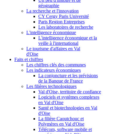
Un peu d'histoire et de
géographie
La recherche et l'innovation
CY Cergy Paris Université
Paris Region Entreprises
Les laboratoires de recherche
L'intelligence économique
L'intelligence économique et la
veille à l'international
Le tourisme d'affaires en Val
d'Oise
Faits et chiffres
Les chiffres clés des communes
Les indicateurs économiques
La conjoncture et les prévisions
de la Banque de France
Les filières technologiques
Val d'Oise, territoire de confiance
Logiciels et systèmes complexes
en Val d'Oise
Santé et biotechnologies en Val
d'Oise
La filière Caoutchouc et
Polymères en Val d'Oise
Télécom, software mobile et