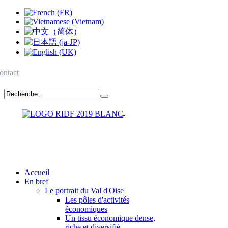
ontact
Accueil
En bref
Le portrait du Val d'Oise
Les pôles d'activités
économiques
Un tissu économique dense,
riche et diversifié