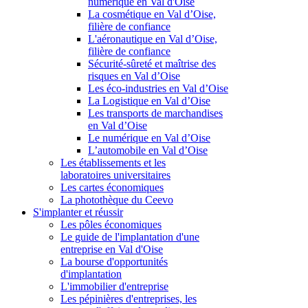
numérique en Val d'Oise
La cosmétique en Val d’Oise,
filière de confiance
L'aéronautique en Val d’Oise,
filière de confiance
Sécurité-sûreté et maîtrise des
risques en Val d’Oise
Les éco-industries en Val d’Oise
La Logistique en Val d’Oise
Les transports de marchandises
en Val d’Oise
Le numérique en Val d’Oise
L’automobile en Val d’Oise
Les établissements et les
laboratoires universitaires
Les cartes économiques
La photothèque du Ceevo
S'implanter et réussir
Les pôles économiques
Le guide de l'implantation d'une
entreprise en Val d'Oise
La bourse d'opportunités
d'implantation
L'immobilier d'entreprise
Les pépinières d'entreprises, les