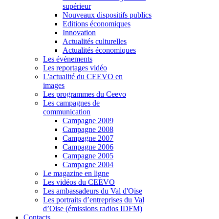
supérieur
Nouveaux dispositifs publics
Editions économiques
Innovation
Actualités culturelles
Actualités économiques
Les événements
Les reportages vidéo
L'actualité du CEEVO en
images
Les programmes du Ceevo
Les campagnes de
communication
Campagne 2009
Campagne 2008
Campagne 2007
Campagne 2006
Campagne 2005
Campagne 2004
Le magazine en ligne
Les vidéos du CEEVO
Les ambassadeurs du Val d'Oise
Les portraits d’entreprises du Val
d’Oise (émissions radios IDFM)
Contacts