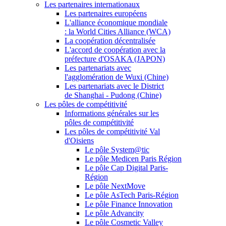
Les partenaires internationaux
Les partenaires européens
L'alliance économique mondiale
: la World Cities Alliance (WCA)
La coopération décentralisée
L'accord de coopération avec la
préfecture d'OSAKA (JAPON)
Les partenariats avec
l'agglomération de Wuxi (Chine)
Les partenariats avec le District
de Shanghai - Pudong (Chine)
Les pôles de compétitivité
Informations générales sur les
pôles de compétitivité
Les pôles de compétitivité Val
d'Oisiens
Le pôle System@tic
Le pôle Medicen Paris Région
Le pôle Cap Digital Paris-
Région
Le pôle NextMove
Le pôle AsTech Paris-Région
Le pôle Finance Innovation
Le pôle Advancity
Le pôle Cosmetic Valley