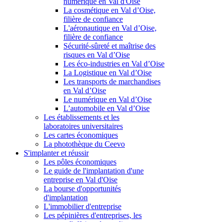
numérique en Val d'Oise
La cosmétique en Val d’Oise,
filière de confiance
L'aéronautique en Val d’Oise,
filière de confiance
Sécurité-sûreté et maîtrise des
risques en Val d’Oise
Les éco-industries en Val d’Oise
La Logistique en Val d’Oise
Les transports de marchandises
en Val d’Oise
Le numérique en Val d’Oise
L’automobile en Val d’Oise
Les établissements et les
laboratoires universitaires
Les cartes économiques
La photothèque du Ceevo
S'implanter et réussir
Les pôles économiques
Le guide de l'implantation d'une
entreprise en Val d'Oise
La bourse d'opportunités
d'implantation
L'immobilier d'entreprise
Les pépinières d'entreprises, les