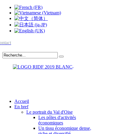
ontact
Accueil
En bref
Le portrait du Val d'Oise
Les pôles d'activités
économiques
Un tissu économique dense,
riche et diversifié