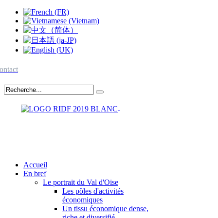
ontact
Accueil
En bref
Le portrait du Val d'Oise
Les pôles d'activités
économiques
Un tissu économique dense,
riche et diversifié