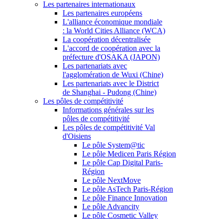
Les partenaires internationaux
Les partenaires européens
L'alliance économique mondiale
: la World Cities Alliance (WCA)
La coopération décentralisée
L'accord de coopération avec la
préfecture d'OSAKA (JAPON)
Les partenariats avec
l'agglomération de Wuxi (Chine)
Les partenariats avec le District
de Shanghai - Pudong (Chine)
Les pôles de compétitivité
Informations générales sur les
pôles de compétitivité
Les pôles de compétitivité Val
d'Oisiens
Le pôle System@tic
Le pôle Medicen Paris Région
Le pôle Cap Digital Paris-
Région
Le pôle NextMove
Le pôle AsTech Paris-Région
Le pôle Finance Innovation
Le pôle Advancity
Le pôle Cosmetic Valley