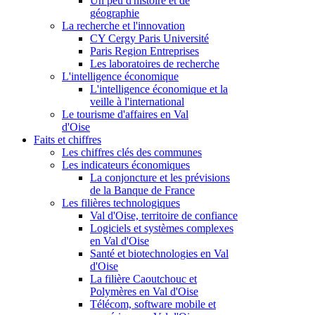
Un peu d'histoire et de
géographie
La recherche et l'innovation
CY Cergy Paris Université
Paris Region Entreprises
Les laboratoires de recherche
L'intelligence économique
L'intelligence économique et la
veille à l'international
Le tourisme d'affaires en Val
d'Oise
Faits et chiffres
Les chiffres clés des communes
Les indicateurs économiques
La conjoncture et les prévisions
de la Banque de France
Les filières technologiques
Val d'Oise, territoire de confiance
Logiciels et systèmes complexes
en Val d'Oise
Santé et biotechnologies en Val
d'Oise
La filière Caoutchouc et
Polymères en Val d'Oise
Télécom, software mobile et