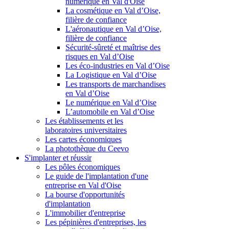
numérique en Val d'Oise
La cosmétique en Val d’Oise,
filière de confiance
L'aéronautique en Val d’Oise,
filière de confiance
Sécurité-sûreté et maîtrise des
risques en Val d’Oise
Les éco-industries en Val d’Oise
La Logistique en Val d’Oise
Les transports de marchandises
en Val d’Oise
Le numérique en Val d’Oise
L’automobile en Val d’Oise
Les établissements et les
laboratoires universitaires
Les cartes économiques
La photothèque du Ceevo
S'implanter et réussir
Les pôles économiques
Le guide de l'implantation d'une
entreprise en Val d'Oise
La bourse d'opportunités
d'implantation
L'immobilier d'entreprise
Les pépinières d'entreprises, les