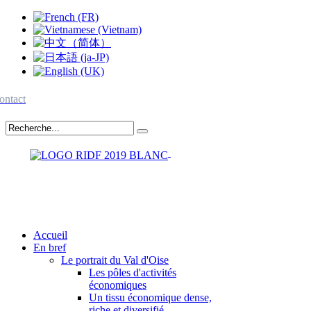
ontact
Accueil
En bref
Le portrait du Val d'Oise
Les pôles d'activités
économiques
Un tissu économique dense,
riche et diversifié