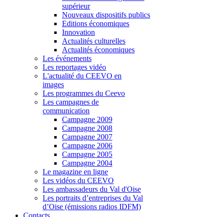
supérieur
Nouveaux dispositifs publics
Editions économiques
Innovation
Actualités culturelles
Actualités économiques
Les événements
Les reportages vidéo
L'actualité du CEEVO en
images
Les programmes du Ceevo
Les campagnes de
communication
Campagne 2009
Campagne 2008
Campagne 2007
Campagne 2006
Campagne 2005
Campagne 2004
Le magazine en ligne
Les vidéos du CEEVO
Les ambassadeurs du Val d'Oise
Les portraits d’entreprises du Val
d’Oise (émissions radios IDFM)
Contacts