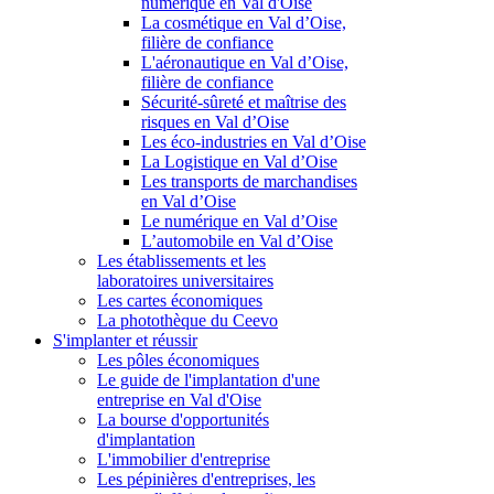
numérique en Val d'Oise
La cosmétique en Val d’Oise,
filière de confiance
L'aéronautique en Val d’Oise,
filière de confiance
Sécurité-sûreté et maîtrise des
risques en Val d’Oise
Les éco-industries en Val d’Oise
La Logistique en Val d’Oise
Les transports de marchandises
en Val d’Oise
Le numérique en Val d’Oise
L’automobile en Val d’Oise
Les établissements et les
laboratoires universitaires
Les cartes économiques
La photothèque du Ceevo
S'implanter et réussir
Les pôles économiques
Le guide de l'implantation d'une
entreprise en Val d'Oise
La bourse d'opportunités
d'implantation
L'immobilier d'entreprise
Les pépinières d'entreprises, les