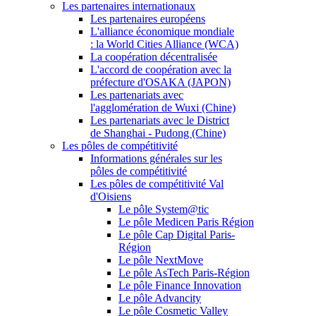
Les partenaires internationaux
Les partenaires européens
L'alliance économique mondiale
: la World Cities Alliance (WCA)
La coopération décentralisée
L'accord de coopération avec la
préfecture d'OSAKA (JAPON)
Les partenariats avec
l'agglomération de Wuxi (Chine)
Les partenariats avec le District
de Shanghai - Pudong (Chine)
Les pôles de compétitivité
Informations générales sur les
pôles de compétitivité
Les pôles de compétitivité Val
d'Oisiens
Le pôle System@tic
Le pôle Medicen Paris Région
Le pôle Cap Digital Paris-
Région
Le pôle NextMove
Le pôle AsTech Paris-Région
Le pôle Finance Innovation
Le pôle Advancity
Le pôle Cosmetic Valley