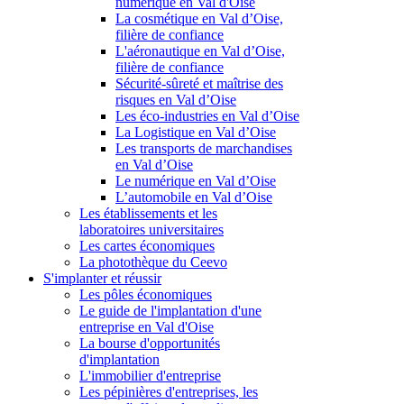
numérique en Val d'Oise
La cosmétique en Val d’Oise,
filière de confiance
L'aéronautique en Val d’Oise,
filière de confiance
Sécurité-sûreté et maîtrise des
risques en Val d’Oise
Les éco-industries en Val d’Oise
La Logistique en Val d’Oise
Les transports de marchandises
en Val d’Oise
Le numérique en Val d’Oise
L’automobile en Val d’Oise
Les établissements et les
laboratoires universitaires
Les cartes économiques
La photothèque du Ceevo
S'implanter et réussir
Les pôles économiques
Le guide de l'implantation d'une
entreprise en Val d'Oise
La bourse d'opportunités
d'implantation
L'immobilier d'entreprise
Les pépinières d'entreprises, les