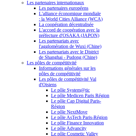
Les partenaires internationaux
Les partenaires européens
L'alliance économique mondiale
: la World Cities Alliance (WCA)
La coopération décentralisée
L'accord de coopération avec la
préfecture d'OSAKA (JAPON)
Les partenariats avec
l'agglomération de Wuxi (Chine)
Les partenariats avec le District
de Shanghai - Pudong (Chine)
Les pôles de compétitivité
Informations générales sur les
pôles de compétitivité
Les pôles de compétitivité Val
d'Oisiens
Le pôle System@tic
Le pôle Medicen Paris Région
Le pôle Cap Digital Paris-
Région
Le pôle NextMove
Le pôle AsTech Paris-Région
Le pôle Finance Innovation
Le pôle Advancity
Le pôle Cosmetic Valley