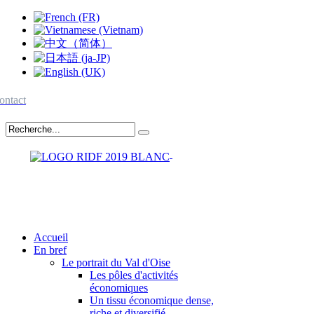
ontact
Accueil
En bref
Le portrait du Val d'Oise
Les pôles d'activités
économiques
Un tissu économique dense,
riche et diversifié