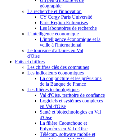
Un peu d'histoire et de
géographie
La recherche et l'innovation
CY Cergy Paris Université
Paris Region Entreprises
Les laboratoires de recherche
L'intelligence économique
L'intelligence économique et la
veille à l'international
Le tourisme d'affaires en Val
d'Oise
Faits et chiffres
Les chiffres clés des communes
Les indicateurs économiques
La conjoncture et les prévisions
de la Banque de France
Les filières technologiques
Val d'Oise, territoire de confiance
Logiciels et systèmes complexes
en Val d'Oise
Santé et biotechnologies en Val
d'Oise
La filière Caoutchouc et
Polymères en Val d'Oise
Télécom, software mobile et