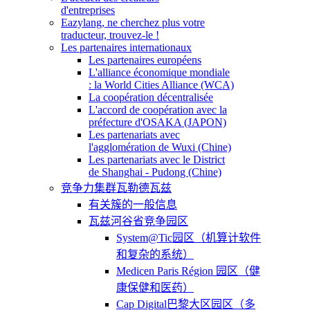
d'entreprises
Eazylang, ne cherchez plus votre
traducteur, trouvez-le !
Les partenaires internationaux
Les partenaires européens
L'alliance économique mondiale
: la World Cities Alliance (WCA)
La coopération décentralisée
L'accord de coopération avec la
préfecture d'OSAKA (JAPON)
Les partenariats avec
l'agglomération de Wuxi (Chine)
Les partenariats avec le District
de Shanghai - Pudong (Chine)
竞争力集群瓦勒德瓦兹
有关簇的一般信息
瓦兹河谷省竞争园区
System@Tic园区（机算计软件
和复杂的系统）
Medicen Paris Région 园区（健
康保健和医药）
Cap Digital巴黎大区园区（多