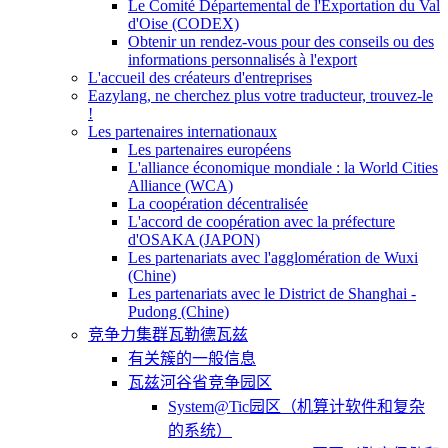
Le Comité Départemental de l'Exportation du Val
d'Oise (CODEX)
Obtenir un rendez-vous pour des conseils ou des
informations personnalisés à l'export
L'accueil des créateurs d'entreprises
Eazylang, ne cherchez plus votre traducteur, trouvez-le
!
Les partenaires internationaux
Les partenaires européens
L'alliance économique mondiale : la World Cities
Alliance (WCA)
La coopération décentralisée
L'accord de coopération avec la préfecture
d'OSAKA (JAPON)
Les partenariats avec l'agglomération de Wuxi
(Chine)
Les partenariats avec le District de Shanghai -
Pudong (Chine)
竞争力集群瓦勒德瓦兹
有关簇的一般信息
瓦兹河谷省竞争园区
System@Tic园区（机算计软件和复杂
的系统）