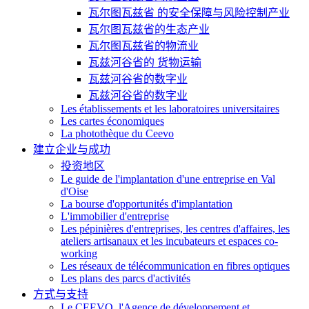
瓦尔图瓦兹省 的安全保障与风险控制产业
瓦尔图瓦兹省的生态产业
瓦尔图瓦兹省的物流业
瓦兹河谷省的 货物运输
瓦兹河谷省的数字业
瓦兹河谷省的数字业
Les établissements et les laboratoires universitaires
Les cartes économiques
La photothèque du Ceevo
建立企业与成功
投资地区
Le guide de l'implantation d'une entreprise en Val
d'Oise
La bourse d'opportunités d'implantation
L'immobilier d'entreprise
Les pépinières d'entreprises, les centres d'affaires, les
ateliers artisanaux et les incubateurs et espaces co-
working
Les réseaux de télécommunication en fibres optiques
Les plans des parcs d'activités
方式与支持
Le CEEVO, l'Agence de développement et