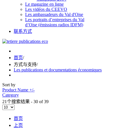
Le magazine en ligne
Les vidéos du CEEVO
Les ambassadeurs du Val d'Oise
Les portraits d’entreprises du Val
d’Oise (émissions radios IDFM)
联系方式
首页
/
方式与支持
/
Les publications et documentations économiques
Sort by
Product Name +/-
Category
21个搜索结果 - 30 of 39
首页
上页