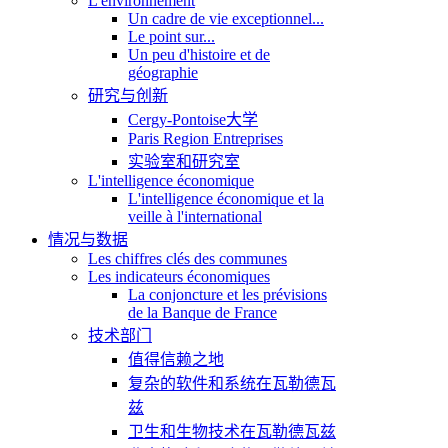
L'environnement
Un cadre de vie exceptionnel...
Le point sur...
Un peu d'histoire et de
géographie
研究与创新
Cergy-Pontoise大学
Paris Region Entreprises
实验室和研究室
L'intelligence économique
L'intelligence économique et la
veille à l'international
情况与数据
Les chiffres clés des communes
Les indicateurs économiques
La conjoncture et les prévisions
de la Banque de France
技术部门
值得信赖之地
复杂的软件和系统在瓦勒德瓦
兹
卫生和生物技术在瓦勒德瓦兹