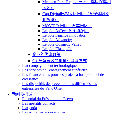
Medicen Paris Région 园区（健康保健和
医药）
Cap Digital巴黎大区园区（多媒体图象
和数码）
MOV’EO 园区（汽车园区）
Le pôle AsTech Paris-Région
Le pôle Finance Innovation
Le pôle Advancity
Le pôle Cosmetic Valley
Le pôle Elastopôle
企业的优惠政策
9个竞争园区的地址和联系方式
L'accompagnement technologique
Les services de l'enseignement supérieur
Les financements pour les projets à fort potentiel de
croissance
Les dispositifs de prévention des difficultés des
entreprises du Val d'Oise
新闻与机遇
Editorial du Président du Ceevo
Les apéritifs contacts
L'agenda
Les actualités économiques