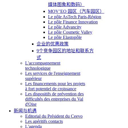
媒体图象和数码）
MOV’EO 园区（汽车园区）
Le pôle AsTech Paris-Région
Le pôle Finance Innovation
Le pôle Advancity
Le pôle Cosmetic Valley
Le pôle Elastopôle
企业的优惠政策
9个竞争园区的地址和联系方
式
L'accompagnement
technologique
Les services de l'enseignement
supérieur
Les financements pour les projets
à fort potentiel de croissance
Les dispositifs de prévention des
difficultés des entreprises du Val
d'Oise
新闻与机遇
Editorial du Président du Ceevo
Les apéritifs contacts
L'agenda