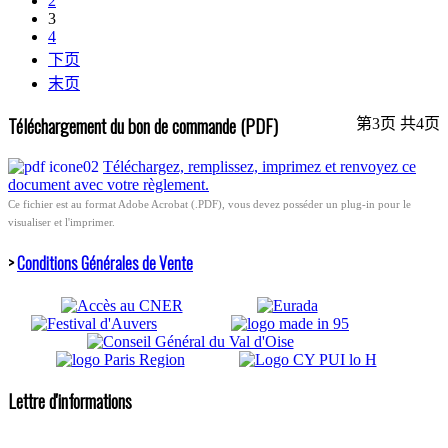
2
3
4
下页
末页
Téléchargement du bon de commande (PDF)
第3页 共4页
Téléchargez, remplissez, imprimez et renvoyez ce
document avec votre règlement.
Ce fichier est au format Adobe Acrobat (.PDF), vous devez posséder un plug-in pour le
visualiser et l'imprimer.
>
Conditions Générales de Vente
Lettre d'informations