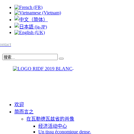
ontact
欢迎
简而言之
在瓦勒德瓦兹省的肖像
经济活动中心
Un tissu économique dense,