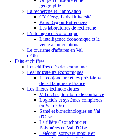
Un peu d'histoire et de
géographie
La recherche et l'innovation
CY Cergy Paris Université
Paris Region Entreprises
Les laboratoires de recherche
L'intelligence économique
L'intelligence économique et la
veille à l'international
Le tourisme d'affaires en Val
d'Oise
Faits et chiffres
Les chiffres clés des communes
Les indicateurs économiques
La conjoncture et les prévisions
de la Banque de France
Les filières technologiques
Val d'Oise, territoire de confiance
Logiciels et systèmes complexes
en Val d'Oise
Santé et biotechnologies en Val
d'Oise
La filière Caoutchouc et
Polymères en Val d'Oise
Télécom, software mobile et