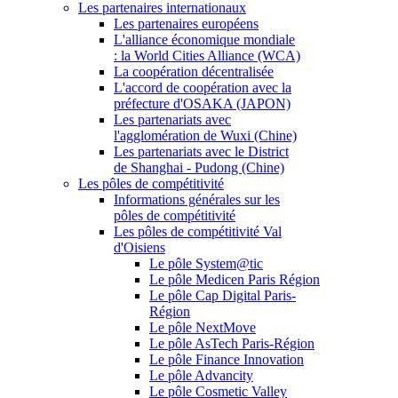
Les partenaires internationaux
Les partenaires européens
L'alliance économique mondiale
: la World Cities Alliance (WCA)
La coopération décentralisée
L'accord de coopération avec la
préfecture d'OSAKA (JAPON)
Les partenariats avec
l'agglomération de Wuxi (Chine)
Les partenariats avec le District
de Shanghai - Pudong (Chine)
Les pôles de compétitivité
Informations générales sur les
pôles de compétitivité
Les pôles de compétitivité Val
d'Oisiens
Le pôle System@tic
Le pôle Medicen Paris Région
Le pôle Cap Digital Paris-
Région
Le pôle NextMove
Le pôle AsTech Paris-Région
Le pôle Finance Innovation
Le pôle Advancity
Le pôle Cosmetic Valley