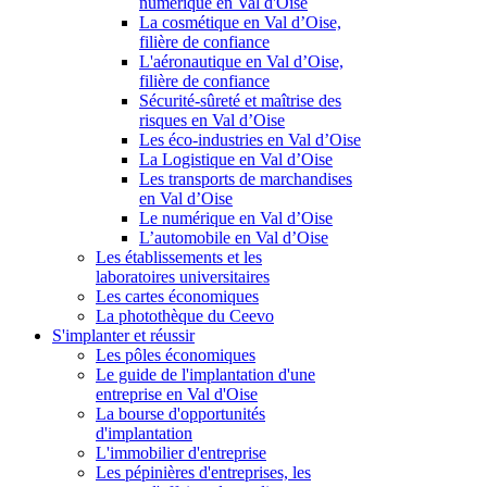
numérique en Val d'Oise
La cosmétique en Val d’Oise,
filière de confiance
L'aéronautique en Val d’Oise,
filière de confiance
Sécurité-sûreté et maîtrise des
risques en Val d’Oise
Les éco-industries en Val d’Oise
La Logistique en Val d’Oise
Les transports de marchandises
en Val d’Oise
Le numérique en Val d’Oise
L’automobile en Val d’Oise
Les établissements et les
laboratoires universitaires
Les cartes économiques
La photothèque du Ceevo
S'implanter et réussir
Les pôles économiques
Le guide de l'implantation d'une
entreprise en Val d'Oise
La bourse d'opportunités
d'implantation
L'immobilier d'entreprise
Les pépinières d'entreprises, les