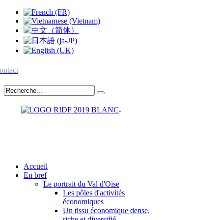
ontact
Accueil
En bref
Le portrait du Val d'Oise
Les pôles d'activités
économiques
Un tissu économique dense,
riche et diversifié