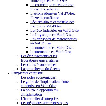
numérique en Val d'Oise
La cosmétique en Val d’Oise,
filière de confiance
L'aéronautique en Val d’Oise,
filière de confiance
Sécurité-sûreté et maîtrise des
risques en Val d’Oise
Les éco-industries en Val d’Oise
La Logistique en Val d’Oise
Les transports de marchandises
en Val d’Oise
Le numérique en Val d’Oise
L’automobile en Val d’Oise
Les établissements et les
laboratoires universitaires
Les cartes économiques
La photothèque du Ceevo
S'implanter et réussir
Les pôles économiques
Le guide de l'implantation d'une
entreprise en Val d'Oise
La bourse d'opportunités
d'implantation
L'immobilier d'entreprise
Les pépinières d'entreprises, les