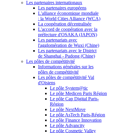
Les partenaires internationaux
Les partenaires européens
L'alliance économique mondiale
: la World Cities Alliance (WCA)
La coopération décentralisée
L'accord de coopération avec la
préfecture d'OSAKA (JAPON)
Les partenariats avec
l'agglomération de Wuxi (Chine)
Les partenariats avec le District
de Shanghai - Pudong (Chine)
Les pôles de compétitivité
Informations générales sur les
pôles de compétitivité
Les pôles de compétitivité Val
d'Oisiens
Le pôle System@tic
Le pôle Medicen Paris Région
Le pôle Cap Digital Paris-
Région
Le pôle NextMove
Le pôle AsTech Paris-Région
Le pôle Finance Innovation
Le pôle Advancity
Le pôle Cosmetic Valley