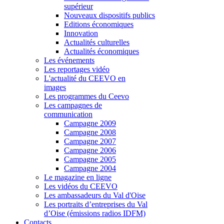
supérieur
Nouveaux dispositifs publics
Editions économiques
Innovation
Actualités culturelles
Actualités économiques
Les événements
Les reportages vidéo
L'actualité du CEEVO en
images
Les programmes du Ceevo
Les campagnes de
communication
Campagne 2009
Campagne 2008
Campagne 2007
Campagne 2006
Campagne 2005
Campagne 2004
Le magazine en ligne
Les vidéos du CEEVO
Les ambassadeurs du Val d'Oise
Les portraits d’entreprises du Val
d’Oise (émissions radios IDFM)
Contacts