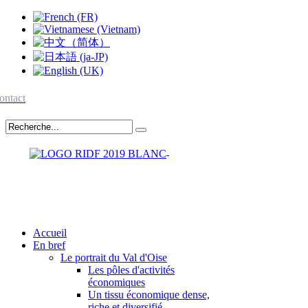
ontact
Accueil
En bref
Le portrait du Val d'Oise
Les pôles d'activités
économiques
Un tissu économique dense,
riche et diversifié