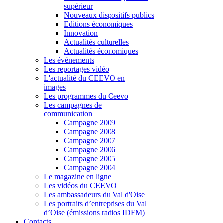
supérieur
Nouveaux dispositifs publics
Editions économiques
Innovation
Actualités culturelles
Actualités économiques
Les événements
Les reportages vidéo
L'actualité du CEEVO en
images
Les programmes du Ceevo
Les campagnes de
communication
Campagne 2009
Campagne 2008
Campagne 2007
Campagne 2006
Campagne 2005
Campagne 2004
Le magazine en ligne
Les vidéos du CEEVO
Les ambassadeurs du Val d'Oise
Les portraits d’entreprises du Val
d’Oise (émissions radios IDFM)
Contacts