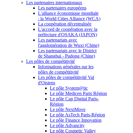
Les partenaires internationaux
Les partenaires européens
L'alliance économique mondiale
: la World Cities Alliance (WCA)
La coopération décentralisée
L'accord de coopération avec la
préfecture d'OSAKA (JAPON)
Les partenariats avec
l'agglomération de Wuxi (Chine)
Les partenariats avec le District
de Shanghai - Pudong (Chine)
Les pôles de compétitivité
Informations générales sur les
pôles de compétitivité
Les pôles de compétitivité Val
d'Oisiens
Le pôle System@tic
Le pôle Medicen Paris Région
Le pôle Cap Digital Paris-
Région
Le pôle NextMove
Le pôle AsTech Paris-Région
Le pôle Finance Innovation
Le pôle Advancity
Le pôle Cosmetic Valley