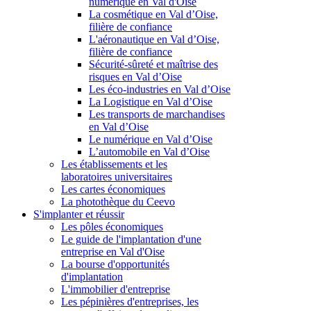
numérique en Val d'Oise
La cosmétique en Val d’Oise,
filière de confiance
L'aéronautique en Val d’Oise,
filière de confiance
Sécurité-sûreté et maîtrise des
risques en Val d’Oise
Les éco-industries en Val d’Oise
La Logistique en Val d’Oise
Les transports de marchandises
en Val d’Oise
Le numérique en Val d’Oise
L’automobile en Val d’Oise
Les établissements et les
laboratoires universitaires
Les cartes économiques
La photothèque du Ceevo
S'implanter et réussir
Les pôles économiques
Le guide de l'implantation d'une
entreprise en Val d'Oise
La bourse d'opportunités
d'implantation
L'immobilier d'entreprise
Les pépinières d'entreprises, les