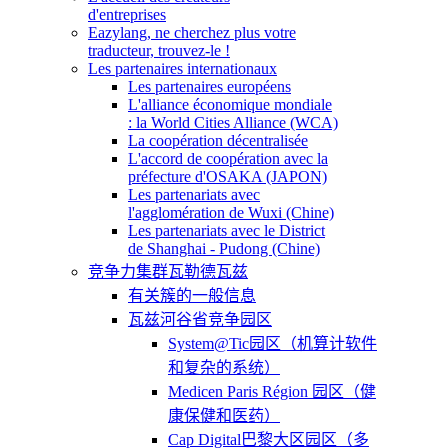
d'entreprises
Eazylang, ne cherchez plus votre
traducteur, trouvez-le !
Les partenaires internationaux
Les partenaires européens
L'alliance économique mondiale
: la World Cities Alliance (WCA)
La coopération décentralisée
L'accord de coopération avec la
préfecture d'OSAKA (JAPON)
Les partenariats avec
l'agglomération de Wuxi (Chine)
Les partenariats avec le District
de Shanghai - Pudong (Chine)
竞争力集群瓦勒德瓦兹
有关簇的一般信息
瓦兹河谷省竞争园区
System@Tic园区（机算计软件
和复杂的系统）
Medicen Paris Région 园区（健
康保健和医药）
Cap Digital巴黎大区园区（多