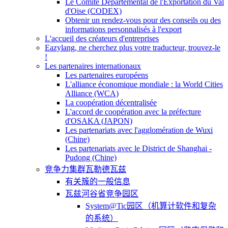
Le Comité Départemental de l'Exportation du Val
d'Oise (CODEX)
Obtenir un rendez-vous pour des conseils ou des
informations personnalisés à l'export
L'accueil des créateurs d'entreprises
Eazylang, ne cherchez plus votre traducteur, trouvez-le
!
Les partenaires internationaux
Les partenaires européens
L'alliance économique mondiale : la World Cities
Alliance (WCA)
La coopération décentralisée
L'accord de coopération avec la préfecture
d'OSAKA (JAPON)
Les partenariats avec l'agglomération de Wuxi
(Chine)
Les partenariats avec le District de Shanghai -
Pudong (Chine)
竞争力集群瓦勒德瓦兹
有关簇的一般信息
瓦兹河谷省竞争园区
System@Tic园区（机算计软件和复杂
的系统）