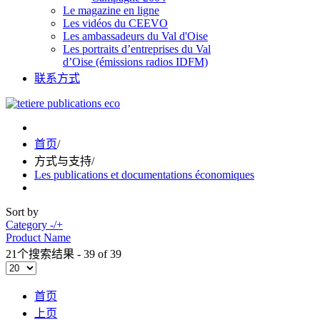
Le magazine en ligne
Les vidéos du CEEVO
Les ambassadeurs du Val d'Oise
Les portraits d’entreprises du Val
d’Oise (émissions radios IDFM)
联系方式
首页
/
方式与支持
/
Les publications et documentations économiques
Sort by
Category -/+
Product Name
21个搜索结果 - 39 of 39
首页
上页