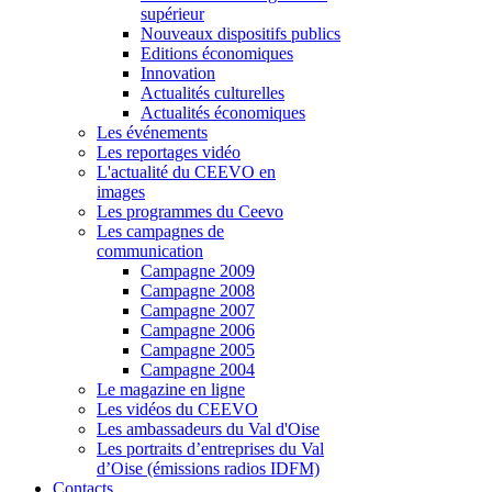
supérieur
Nouveaux dispositifs publics
Editions économiques
Innovation
Actualités culturelles
Actualités économiques
Les événements
Les reportages vidéo
L'actualité du CEEVO en
images
Les programmes du Ceevo
Les campagnes de
communication
Campagne 2009
Campagne 2008
Campagne 2007
Campagne 2006
Campagne 2005
Campagne 2004
Le magazine en ligne
Les vidéos du CEEVO
Les ambassadeurs du Val d'Oise
Les portraits d’entreprises du Val
d’Oise (émissions radios IDFM)
Contacts