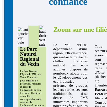
confiance
Zoom sur une filiè
Le Val d’Oise,
Tous
Le Parc
département d’une
secteu
Naturel
région, l’Île-de-France,
éco-acti
qui réalise la moitié du
Régional
sont
chiffre d’affaires
du Vexin
représen
national des éco-
dans 
activités, dispose de
Le Parc Naturel
d’Oise
nombreux atouts pour
Régional (PNR) du
(déchet
le développement des
Vexin Français a
air, 
pour mission de
éco-industries :
préserver, restaurer
énergies
présence de groupes
et gérer la
leaders sur les secteurs
Extract
biodiversité de son
territoire. Il agit sur
traditionnels, tissu
Ecoterr
des milieux
dense de PME
filiale 
remarquables mais
innovantes, importants
Constru
aussi sur la
pôles privés et publics
biodiversité ordinaire
France,