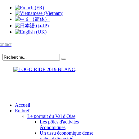
ontact
Accueil
En bref
Le portrait du Val d'Oise
Les pôles d'activités
économiques
Un tissu économique dense,
riche et diversifié