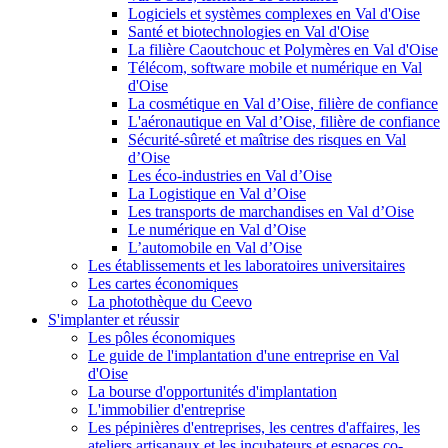
Logiciels et systèmes complexes en Val d'Oise
Santé et biotechnologies en Val d'Oise
La filière Caoutchouc et Polymères en Val d'Oise
Télécom, software mobile et numérique en Val
d'Oise
La cosmétique en Val d’Oise, filière de confiance
L'aéronautique en Val d’Oise, filière de confiance
Sécurité-sûreté et maîtrise des risques en Val
d’Oise
Les éco-industries en Val d’Oise
La Logistique en Val d’Oise
Les transports de marchandises en Val d’Oise
Le numérique en Val d’Oise
L’automobile en Val d’Oise
Les établissements et les laboratoires universitaires
Les cartes économiques
La photothèque du Ceevo
S'implanter et réussir
Les pôles économiques
Le guide de l'implantation d'une entreprise en Val
d'Oise
La bourse d'opportunités d'implantation
L'immobilier d'entreprise
Les pépinières d'entreprises, les centres d'affaires, les
ateliers artisanaux et les incubateurs et espaces co-