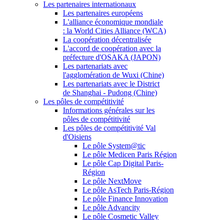
Les partenaires internationaux
Les partenaires européens
L'alliance économique mondiale
: la World Cities Alliance (WCA)
La coopération décentralisée
L'accord de coopération avec la
préfecture d'OSAKA (JAPON)
Les partenariats avec
l'agglomération de Wuxi (Chine)
Les partenariats avec le District
de Shanghai - Pudong (Chine)
Les pôles de compétitivité
Informations générales sur les
pôles de compétitivité
Les pôles de compétitivité Val
d'Oisiens
Le pôle System@tic
Le pôle Medicen Paris Région
Le pôle Cap Digital Paris-
Région
Le pôle NextMove
Le pôle AsTech Paris-Région
Le pôle Finance Innovation
Le pôle Advancity
Le pôle Cosmetic Valley