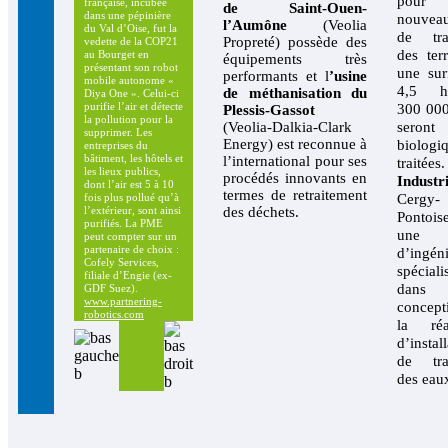
pour
française, incubée
de Saint-Ouen-
dans une pépinière
nouveau
l’Aumône
(Veolia
du Val d’Oise, fut la
de tra
Propreté) possède des
vedette de la COP21
des ter
au Bourget en
équipements très
présentant son robot
une sur
performants et l
’usine
mobile autonome «
4,5 he
de méthanisation du
Diya One ». Celui-ci
purifie l’air et détecte
300 000
Plessis-Gassot
la pollution pour la
(Veolia-Dalkia-Clark
seront
supprimer. Les
Energy) est reconnue à
biologi
entreprises du
bâtiment, les hôtels et
l’international pour ses
traitée
les lieux publics,
procédés innovants en
Industr
dont l’air est 5 à 10
termes de retraitement
Cergy-
fois plus pollué qu’à
des déchets.
l’extérieur, sont ainsi
Pontoi
purifiés. La PME
une s
peut compter sur un
partenaire de choix :
d’ingéni
Cofely Services,
spéciali
filiale d’Engie (ex-
dan
GDF Suez).
www.partnering-
concep
robotics.com
la réal
d’instal
de tra
des eau