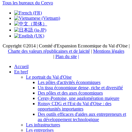
Tous les bureaux du Ceevo
Copyright ©2014 | Comité d'Expansion Economique du Val d'Oise |
Charte des valeurs républicaines et de laicité
|
Mentions légales
|
Plan du site
|
Accueil
En bref
Le portrait du Val d'Oise
Les pôles d'activités économiques
Un tissu économique dense, riche et diversifié
Des pôles et des axes économiques
Cergy-Pontoise, une agglomération majeure
Roissy CDG et l'Est du Val d'Oise : des
opportunités importantes
Des outils efficaces d'aides aux entrepreneurs et
au développement technologique
Les infrastructures
Les entreprises