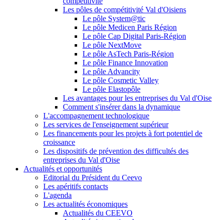
compétitivité
Les pôles de compétitivité Val d'Oisiens
Le pôle System@tic
Le pôle Medicen Paris Région
Le pôle Cap Digital Paris-Région
Le pôle NextMove
Le pôle AsTech Paris-Région
Le pôle Finance Innovation
Le pôle Advancity
Le pôle Cosmetic Valley
Le pôle Elastopôle
Les avantages pour les entreprises du Val d'Oise
Comment s'insérer dans la dynamique
L'accompagnement technologique
Les services de l'enseignement supérieur
Les financements pour les projets à fort potentiel de
croissance
Les dispositifs de prévention des difficultés des
entreprises du Val d'Oise
Actualités et opportunités
Editorial du Président du Ceevo
Les apéritifs contacts
L'agenda
Les actualités économiques
Actualités du CEEVO