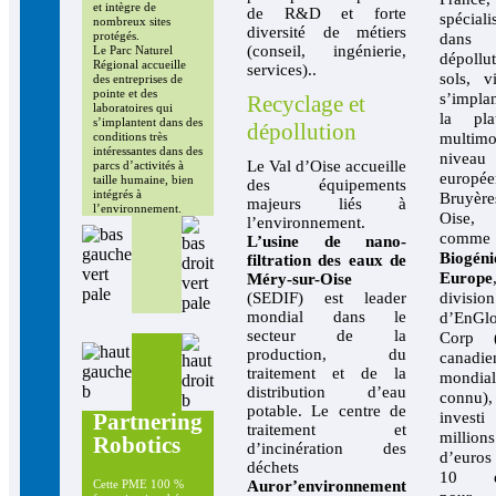
et intègre de
de R&D et forte
spéciali
nombreux sites
diversité de métiers
protégés.
dan
(conseil, ingénierie,
Le Parc Naturel
dépollu
Régional accueille
services)..
sols, v
des entreprises de
pointe et des
s’impla
Recyclage et
laboratoires qui
la pla
s’implantent dans des
dépollution
multimo
conditions très
intéressantes dans des
niveau
Le Val d’Oise accueille
parcs d’activités à
europ
taille humaine, bien
des équipements
intégrés à
Bruyère
majeurs liés à
l’environnement.
Oise,
l’environnement.
comme
L’usine de nano-
Biogéni
filtration des eaux de
Europe
Méry-sur-Oise
(SEDIF) est leader
division
mondial dans le
d’EnGl
secteur de la
Corp (
production, du
canadie
traitement et de la
mondia
distribution d’eau
connu)
potable. Le centre de
Partnering
inve
traitement et
millions
Robotics
d’incinération des
d’euros
déchets
10 em
Auror’environnement
Cette PME 100 %