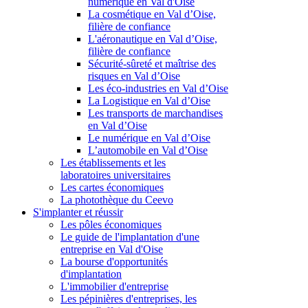
numérique en Val d'Oise
La cosmétique en Val d’Oise,
filière de confiance
L'aéronautique en Val d’Oise,
filière de confiance
Sécurité-sûreté et maîtrise des
risques en Val d’Oise
Les éco-industries en Val d’Oise
La Logistique en Val d’Oise
Les transports de marchandises
en Val d’Oise
Le numérique en Val d’Oise
L’automobile en Val d’Oise
Les établissements et les
laboratoires universitaires
Les cartes économiques
La photothèque du Ceevo
S'implanter et réussir
Les pôles économiques
Le guide de l'implantation d'une
entreprise en Val d'Oise
La bourse d'opportunités
d'implantation
L'immobilier d'entreprise
Les pépinières d'entreprises, les