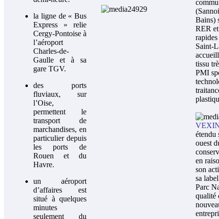
commun
(Sannoi
la ligne de « Bus
Bains) 
Express » relie
RER et 
Cergy-Pontoise à
rapides
l’aéroport
Saint-L
Charles-de-
accueil
Gaulle et à sa
tissu t
gare TGV.
PMI spé
technol
des ports
traitan
fluviaux, sur
plastiq
l’Oise,
permettent le
transport de
VEXI
marchandises, en
étendu 
particulier depuis
ouest d
les ports de
conserv
Rouen et du
en rais
Havre.
son acti
sa label
un aéroport
Parc Na
d’affaires est
qualité 
situé à quelques
nouveau
minutes
entrepr
seulement du