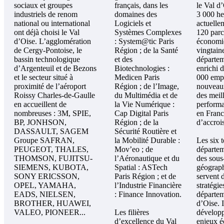
sociaux et groupes
français, dans les
le Val d
industriels de renom
domaines des
3 000 he
national ou international
Logiciels et
actuelle
ont déjà choisi le Val
Systèmes Complexes
120 parc
d’Oise. L’agglomération
: System@tic Paris
économi
de Cergy-Pontoise, le
Région ; de la Santé
vingtain
bassin technologique
et des
départem
d’Argenteuil et de Bezons
Biotechnologies :
enrichi 
et le secteur situé à
Medicen Paris
000 empl
proximité de l’aéroport
Région ; de l’Image,
nouveaux
Roissy Charles-de-Gaulle
du Multimédia et de
des meil
en accueillent de
la Vie Numérique :
performa
nombreuses : 3M, SPIE,
Cap Digital Paris
en Franc
BP, JONHSON,
Région ; de la
d’accroi
DASSAULT, SAGEM
Sécurité Routière et
Groupe SAFRAN,
la Mobilité Durable :
Les six t
PEUGEOT, THALES,
Mov’eo ; de
départem
THOMSON, FUJITSU-
l’Aéronautique et du
des sous
SIEMENS, KUBOTA,
Spatial : ASTech
géograph
SONY ERICSSON,
Paris Région ; et de
servent 
OPEL, YAMAHA,
l’Industrie Financière
stratégi
EADS, NIELSEN,
: Finance Innovation.
départem
BROTHER, HUAWEI,
d’Oise. I
VALEO, PIONEER...
Les filières
développ
d’excellence du Val
enjeux 