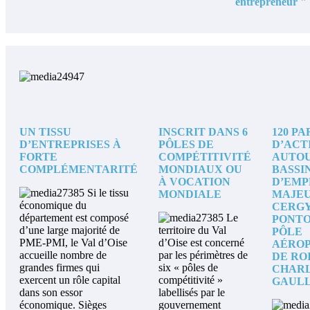
entrepreneur "
UN TISSU
INSCRIT DANS 6
120 PA
D’ENTREPRISES À
PÔLES DE
D’ACT
FORTE
COMPÉTITIVITÉ
AUTOU
COMPLÉMENTARITÉ
MONDIAUX OU
BASSI
À VOCATION
D’EMP
Si le tissu
MONDIALE
MAJEU
économique du
CERGY
département est composé
Le
PONTO
d’une large majorité de
territoire du Val
PÔLE
PME-PMI, le Val d’Oise
d’Oise est concerné
AÉRO
accueille nombre de
par les périmètres de
DE RO
grandes firmes qui
six « pôles de
CHARL
exercent un rôle capital
compétitivité »
GAUL
dans son essor
labellisés par le
économique.
Sièges
gouvernement