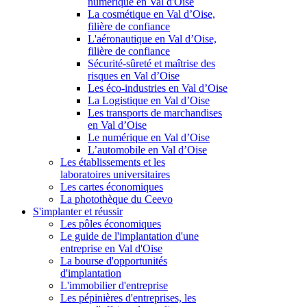
numérique en Val d'Oise
La cosmétique en Val d’Oise,
filière de confiance
L'aéronautique en Val d’Oise,
filière de confiance
Sécurité-sûreté et maîtrise des
risques en Val d’Oise
Les éco-industries en Val d’Oise
La Logistique en Val d’Oise
Les transports de marchandises
en Val d’Oise
Le numérique en Val d’Oise
L’automobile en Val d’Oise
Les établissements et les
laboratoires universitaires
Les cartes économiques
La photothèque du Ceevo
S'implanter et réussir
Les pôles économiques
Le guide de l'implantation d'une
entreprise en Val d'Oise
La bourse d'opportunités
d'implantation
L'immobilier d'entreprise
Les pépinières d'entreprises, les