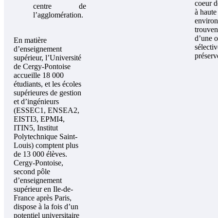
coeur d
centre de
à haute
l’agglomération.
environ
trouvent
d’une o
En matière
sélecti
d’enseignement
préserv
supérieur, l’Université
de Cergy-Pontoise
accueille 18 000
étudiants, et les écoles
supérieures de gestion
et d’ingénieurs
(ESSEC1, ENSEA2,
EISTI3, EPMI4,
ITIN5, Institut
Polytechnique Saint-
Louis) comptent plus
de 13 000 élèves.
Cergy-Pontoise,
second pôle
d’enseignement
supérieur en Ile-de-
France après Paris,
dispose à la fois d’un
potentiel universitaire