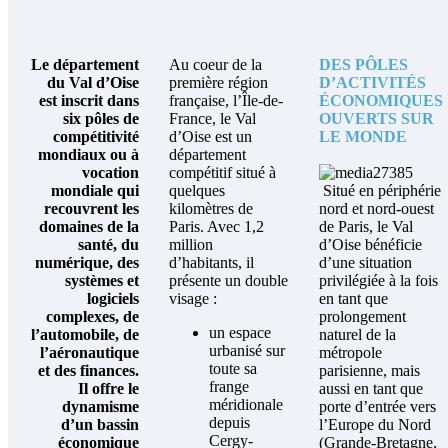
Le département
Au coeur de la
DES PÔLES
du Val d’Oise
première région
D’ACTIVITÉS
est inscrit dans
française, l’Île-de-
ÉCONOMIQUES
six pôles de
France, le Val
OUVERTS SUR
compétitivité
d’Oise est un
LE MONDE
mondiaux ou à
département
vocation
compétitif situé à
mondiale qui
quelques
Situé en périphérie
recouvrent les
kilomètres de
nord et nord-ouest
domaines de la
Paris. Avec 1,2
de Paris, le Val
santé, du
million
d’Oise bénéficie
numérique, des
d’habitants, il
d’une situation
systèmes et
présente un double
privilégiée à la fois
logiciels
visage :
en tant que
complexes, de
prolongement
un espace
l’automobile, de
naturel de la
urbanisé sur
l’aéronautique
métropole
toute sa
et des finances.
parisienne, mais
frange
Il offre le
aussi en tant que
méridionale
dynamisme
porte d’entrée vers
depuis
d’un bassin
l’Europe du Nord
Cergy-
économique
(Grande-Bretagne,