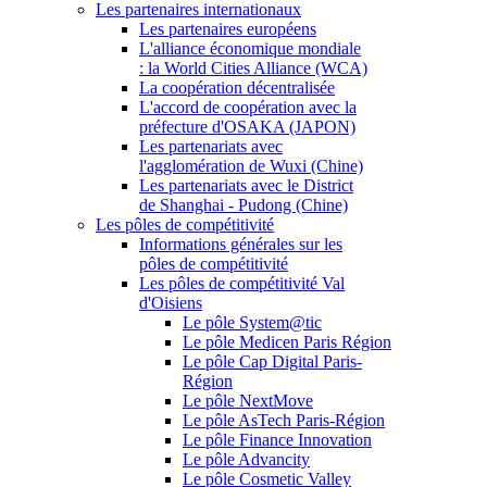
Les partenaires internationaux
Les partenaires européens
L'alliance économique mondiale
: la World Cities Alliance (WCA)
La coopération décentralisée
L'accord de coopération avec la
préfecture d'OSAKA (JAPON)
Les partenariats avec
l'agglomération de Wuxi (Chine)
Les partenariats avec le District
de Shanghai - Pudong (Chine)
Les pôles de compétitivité
Informations générales sur les
pôles de compétitivité
Les pôles de compétitivité Val
d'Oisiens
Le pôle System@tic
Le pôle Medicen Paris Région
Le pôle Cap Digital Paris-
Région
Le pôle NextMove
Le pôle AsTech Paris-Région
Le pôle Finance Innovation
Le pôle Advancity
Le pôle Cosmetic Valley