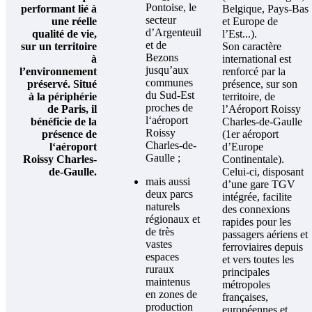
Pontoise, le
performant lié à
Belgique, Pays-Bas
secteur
une réelle
et Europe de
d’Argenteuil
qualité de vie,
l’Est...).
et de
sur un territoire
Son caractère
Bezons
à
international est
jusqu’aux
l’environnement
renforcé par la
communes
préservé. Situé
présence, sur son
du Sud-Est
à la périphérie
territoire, de
proches de
de Paris, il
l’Aéroport Roissy
l‘aéroport
bénéficie de la
Charles-de-Gaulle
Roissy
présence de
(1er aéroport
Charles-de-
l‘aéroport
d’Europe
Gaulle ;
Roissy Charles-
Continentale).
de-Gaulle.
Celui-ci, disposant
mais aussi
d’une gare TGV
deux parcs
intégrée, facilite
naturels
des connexions
régionaux et
rapides pour les
de très
passagers aériens et
vastes
ferroviaires depuis
espaces
et vers toutes les
ruraux
principales
maintenus
métropoles
en zones de
françaises,
production
européennes et