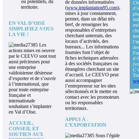
ou potentiels, du
de données informatisées
Ch
territoire.
(
www.implantation95.com
),
d’
mises à jour constamment,
pl
permet, dans un délai très
ind
EN VAL D’OISE
bref, de renseigner les
mé
SIMPLIFIEZ-VOUS
responsables d’entreprises
ch
LA VIE !
cherchant unterrain, des
tra
locaux d’activités, des
l’i
Les
bureaux...
Les informations
de
actions mises en oeuvre
fournies font l’objet de
Fr
par le CEEVO sont tout
fiches techniques adressées
d’
aussi précieuses pour
à des sociétés françaises ou
(vo
une entreprise
étrangères cherchant un site
C’
valdoisienne désireuse
d’accueil. Le CEEVO peut
Tec
d’exporter et de s’ouvrir
aussi accompagner
ww
à l’international, que
l’entrepreneur sur les sites
pour toute entreprise
sélectionnés et le mettre en
française et
contact avec les promoteurs
internationale
ou les responsables
souhaitant s’implanter
territoriaux.
en Val d’Oise.
APPUI À
ACCUEIL,
L’EXPORTATION
CONSEIL ET
SOUTIEN AUX
Sous l’égide