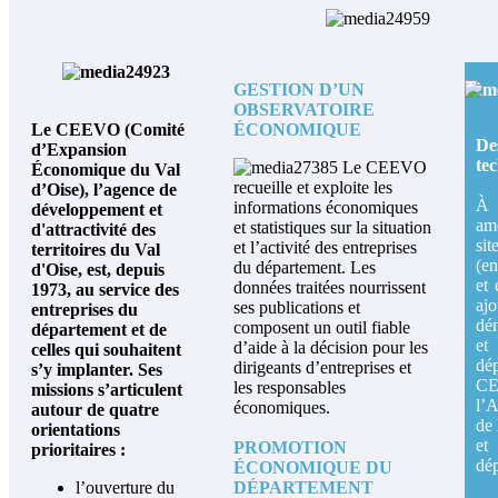
GESTION D’UN
OBSERVATOIRE
Le CEEVO (Comité
ÉCONOMIQUE
De
d’Expansion
te
Le CEEVO
Économique du Val
recueille et exploite les
d’Oise), l’agence de
À 
informations économiques
développement et
am
et statistiques sur la situation
d'attractivité des
si
et l’activité des entreprises
territoires du Val
(en
du département.
Les
d'Oise, est, depuis
et 
données traitées nourrissent
1973, au service des
aj
ses publications et
entreprises du
dém
composent un outil fiable
département et de
et
d’aide à la décision pour les
celles qui souhaitent
dé
dirigeants d’entreprises et
s’y implanter. Ses
C
les responsables
missions s’articulent
l’
économiques.
autour de quatre
de 
orientations
et
PROMOTION
prioritaires :
dé
ÉCONOMIQUE DU
l’ouverture du
DÉPARTEMENT