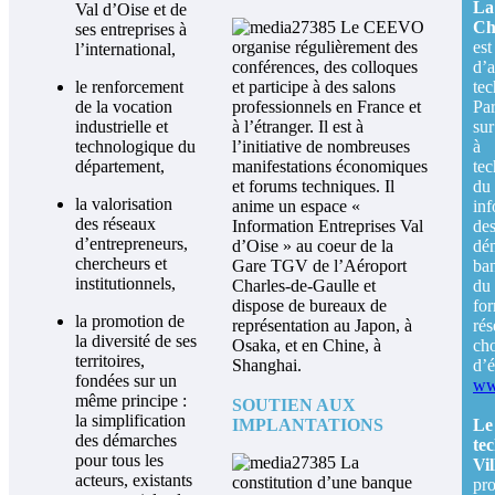
La
Val d’Oise et de
Le CEEVO
Ch
ses entreprises à
organise régulièrement des
es
l’international,
conférences, des colloques
d’a
le renforcement
et participe à des salons
te
de la vocation
professionnels en France et
Pa
industrielle et
à l’étranger.
Il est à
sur
technologique du
l’initiative de nombreuses
à 
département,
manifestations économiques
te
et forums techniques. Il
du 
la valorisation
anime un espace «
in
des réseaux
Information Entreprises Val
de
d’entrepreneurs,
d’Oise » au coeur de la
dé
chercheurs et
Gare TGV de l’Aéroport
ban
institutionnels,
Charles-de-Gaulle et
du 
dispose de bureaux de
fo
la promotion de
représentation au Japon, à
rés
la diversité de ses
Osaka, et en Chine, à
ch
territoires,
Shanghai.
d’é
fondées sur un
ww
même principe :
SOUTIEN AUX
la simplification
IMPLANTATIONS
L
des démarches
te
pour tous les
La
Vi
acteurs, existants
constitution d’une banque
pro