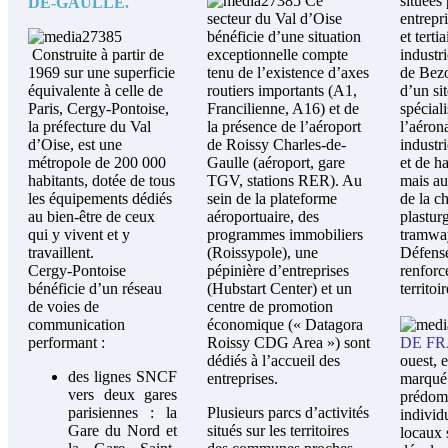
Ce
situées 
DE-GAULLE.
secteur du Val d’Oise
entrepr
bénéficie d’une situation
et terti
Construite à partir de
exceptionnelle compte
industr
1969 sur une superficie
tenu de l’existence d’axes
de Bezo
équivalente à celle de
routiers importants (A1,
d’un sit
Paris, Cergy-Pontoise,
Francilienne, A16) et de
spécial
la préfecture du Val
la présence de l’aéroport
l’aéron
d’Oise, est une
de Roissy Charles-de-
industr
métropole de 200 000
Gaulle (aéroport, gare
et de h
habitants, dotée de tous
TGV, stations RER). Au
mais aus
les équipements dédiés
sein de la plateforme
de la c
au bien-être de ceux
aéroportuaire, des
plastur
qui y vivent et y
programmes immobiliers
tramwa
travaillent.
(Roissypole), une
Défense
Cergy-Pontoise
pépinière d’entreprises
renforce
bénéficie d’un réseau
(Hubstart Center) et un
territoir
de voies de
centre de promotion
communication
économique (« Datagora
performant :
Roissy CDG Area ») sont
DE F
dédiés à l’accueil des
ouest, e
des lignes SNCF
entreprises.
marqué
vers deux gares
prédomi
parisiennes : la
Plusieurs parcs d’activités
individ
Gare du Nord et
situés sur les territoires
locaux 