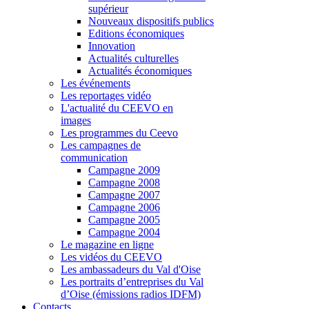
supérieur
Nouveaux dispositifs publics
Editions économiques
Innovation
Actualités culturelles
Actualités économiques
Les événements
Les reportages vidéo
L'actualité du CEEVO en
images
Les programmes du Ceevo
Les campagnes de
communication
Campagne 2009
Campagne 2008
Campagne 2007
Campagne 2006
Campagne 2005
Campagne 2004
Le magazine en ligne
Les vidéos du CEEVO
Les ambassadeurs du Val d'Oise
Les portraits d’entreprises du Val
d’Oise (émissions radios IDFM)
Contacts