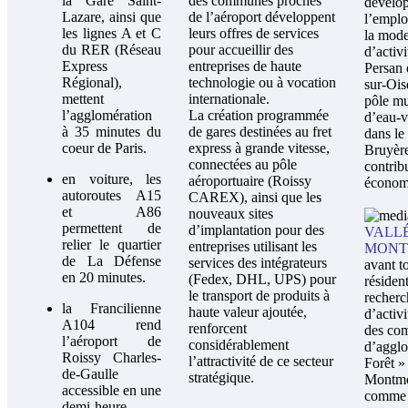
la Gare Saint-
des communes proches
dévelo
Lazare, ainsi que
de l’aéroport développent
l’emploi
les lignes A et C
leurs offres de services
la mode
du RER (Réseau
pour accueillir des
d’activ
Express
entreprises de haute
Persan 
Régional),
technologie ou à vocation
sur-Ois
mettent
internationale.
pôle mu
l’agglomération
La création programmée
d’eau-v
à 35 minutes du
de gares destinées au fret
dans le 
coeur de Paris.
express à grande vitesse,
Bruyère
connectées au pôle
contribu
en voiture, les
aéroportuaire (Roissy
économi
autoroutes A15
CAREX), ainsi que les
et A86
nouveaux sites
permettent de
d’implantation pour des
VALL
relier le quartier
entreprises utilisant les
MONT
de La Défense
services des intégrateurs
avant t
en 20 minutes.
(Fedex, DHL, UPS) pour
résiden
le transport de produits à
recherc
la Francilienne
haute valeur ajoutée,
d’activi
A104 rend
renforcent
des co
l’aéroport de
considérablement
d’agglo
Roissy Charles-
l’attractivité de ce secteur
Forêt »
de-Gaulle
stratégique.
Montmo
accessible en une
comme 
demi-heure.