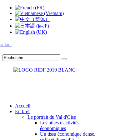
ontact
Accueil
En bref
Le portrait du Val d'Oise
Les pôles d'activités
économiques
Un tissu économique dense,
riche et diversifié