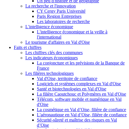
Un peu d'histoire et de géographie
La recherche et l'innovation
CY Cergy Paris Université
Paris Region Entreprises
Les laboratoires de recherche
L'intelligence économique
L'intelligence économique et la veille à
l'international
Le tourisme d'affaires en Val d'Oise
Faits et chiffres
Les chiffres clés des communes
Les indicateurs économiques
La conjoncture et les prévisions de la Banque de
France
Les filières technologiques
Val d'Oise, territoire de confiance
Logiciels et systèmes complexes en Val d'Oise
Santé et biotechnologies en Val d'Oise
La filière Caoutchouc et Polymères en Val d'Oise
Télécom, software mobile et numérique en Val
d'Oise
La cosmétique en Val d’Oise, filière de confiance
L'aéronautique en Val d’Oise, filière de confiance
Sécurité-sûreté et maîtrise des risques en Val
d’Oise