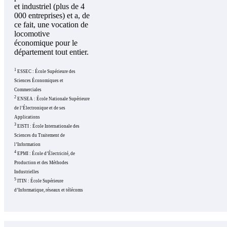
et industriel (plus de 4
000 entreprises) et a, de
ce fait, une vocation de
locomotive
économique pour le
département tout entier.
1
ESSEC : École Supérieure des
Sciences Économiques et
Commerciales
2
ENSEA : École Nationale Supérieure
de l’Électronique et de ses
Applications
3
EISTI : École Internationale des
Sciences du Traitement de
l’Information
4
EPMI : École d’Électricité, de
Production et des Méthodes
Industrielles
5
ITIN : École Supérieure
d’Informatique, réseaux et télécoms