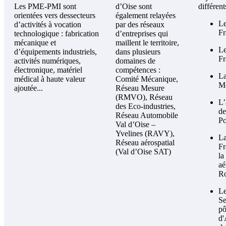
Les PME-PMI sont
d’Oise sont
différent
orientées vers dessecteurs
également relayées
L
d’activités à vocation
par des réseaux
Fr
technologique : fabrication
d’entreprises qui
mécanique et
maillent le territoire,
L
d’équipements industriels,
dans plusieurs
Fr
activités numériques,
domaines de
électronique, matériel
compétences :
L
médical à haute valeur
Comité Mécanique,
M
ajoutée...
Réseau Mesure
(RMVO), Réseau
L’
des Eco-industries,
d
Réseau Automobile
Po
Val d’Oise –
Yvelines (RAVY),
L
Réseau aérospatial
Fr
(Val d’Oise SAT)
l
aé
R
L
Se
pô
d'