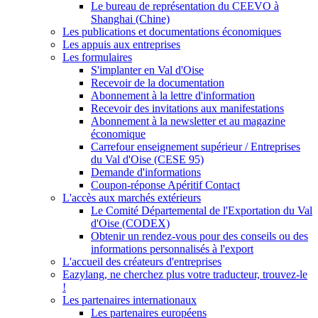
Le bureau de représentation du CEEVO à
Shanghai (Chine)
Les publications et documentations économiques
Les appuis aux entreprises
Les formulaires
S'implanter en Val d'Oise
Recevoir de la documentation
Abonnement à la lettre d'information
Recevoir des invitations aux manifestations
Abonnement à la newsletter et au magazine
économique
Carrefour enseignement supérieur / Entreprises
du Val d'Oise (CESE 95)
Demande d'informations
Coupon-réponse Apéritif Contact
L'accès aux marchés extérieurs
Le Comité Départemental de l'Exportation du Val
d'Oise (CODEX)
Obtenir un rendez-vous pour des conseils ou des
informations personnalisés à l'export
L'accueil des créateurs d'entreprises
Eazylang, ne cherchez plus votre traducteur, trouvez-le
!
Les partenaires internationaux
Les partenaires européens