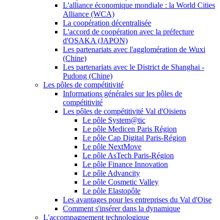
L'alliance économique mondiale : la World Cities
Alliance (WCA)
La coopération décentralisée
L'accord de coopération avec la préfecture
d'OSAKA (JAPON)
Les partenariats avec l'agglomération de Wuxi
(Chine)
Les partenariats avec le District de Shanghai -
Pudong (Chine)
Les pôles de compétitivité
Informations générales sur les pôles de
compétitivité
Les pôles de compétitivité Val d'Oisiens
Le pôle System@tic
Le pôle Medicen Paris Région
Le pôle Cap Digital Paris-Région
Le pôle NextMove
Le pôle AsTech Paris-Région
Le pôle Finance Innovation
Le pôle Advancity
Le pôle Cosmetic Valley
Le pôle Elastopôle
Les avantages pour les entreprises du Val d'Oise
Comment s'insérer dans la dynamique
L'accompagnement technologique