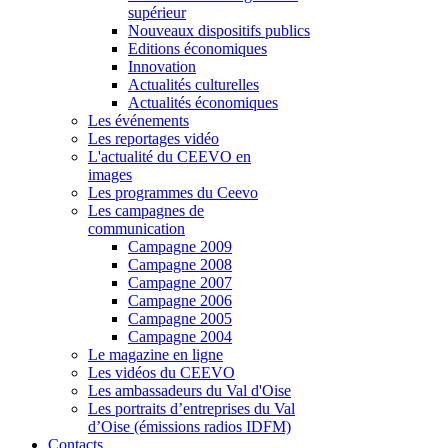
supérieur
Nouveaux dispositifs publics
Editions économiques
Innovation
Actualités culturelles
Actualités économiques
Les événements
Les reportages vidéo
L'actualité du CEEVO en
images
Les programmes du Ceevo
Les campagnes de
communication
Campagne 2009
Campagne 2008
Campagne 2007
Campagne 2006
Campagne 2005
Campagne 2004
Le magazine en ligne
Les vidéos du CEEVO
Les ambassadeurs du Val d'Oise
Les portraits d’entreprises du Val
d’Oise (émissions radios IDFM)
Contacts