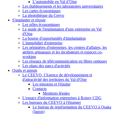
L’automobile en Val d’Oise
Les établissements et les laboratoires universitaires
Les cartes économiques
La photothèque du Ceevo
S'implanter et réussir
Les pôles économiques
Le guide de l'implantation d'une entreprise en Val
d'Oise
La bourse d'opportunités d'implantation
L'immobilier d'entreprise
Les pépinières d'entreprises, les centres d'affaires, les
ateliers artisanaux et les incubateurs et espaces co-
working
Les réseaux de télécommunication en fibres optiques
Les plans des parcs d'activités
Outils et appuis
Le CEEVO, l'Agence de développement et
d'attractivité des territoires du Val d'Oise
Les missions et l'équipe
Contacts
Mentions légales
L'espace d'information entreprises à Roissy CDG
Les bureaux du CEEVO à l'étranger
Le bureau de représentation du CEEVO à Osaka
(Japon)