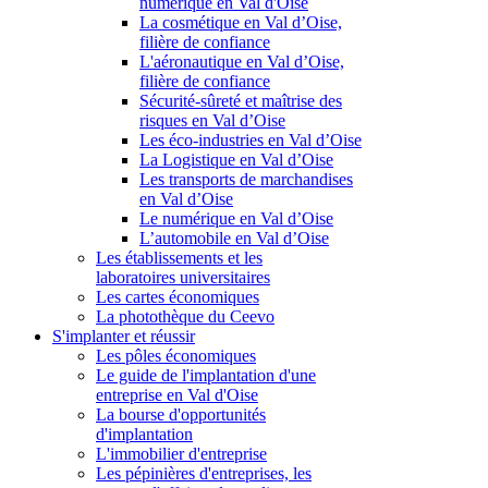
numérique en Val d'Oise
La cosmétique en Val d’Oise,
filière de confiance
L'aéronautique en Val d’Oise,
filière de confiance
Sécurité-sûreté et maîtrise des
risques en Val d’Oise
Les éco-industries en Val d’Oise
La Logistique en Val d’Oise
Les transports de marchandises
en Val d’Oise
Le numérique en Val d’Oise
L’automobile en Val d’Oise
Les établissements et les
laboratoires universitaires
Les cartes économiques
La photothèque du Ceevo
S'implanter et réussir
Les pôles économiques
Le guide de l'implantation d'une
entreprise en Val d'Oise
La bourse d'opportunités
d'implantation
L'immobilier d'entreprise
Les pépinières d'entreprises, les