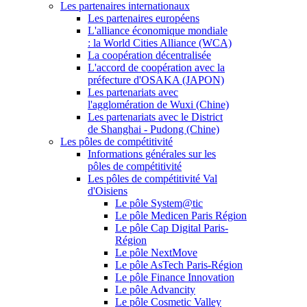
Les partenaires internationaux
Les partenaires européens
L'alliance économique mondiale
: la World Cities Alliance (WCA)
La coopération décentralisée
L'accord de coopération avec la
préfecture d'OSAKA (JAPON)
Les partenariats avec
l'agglomération de Wuxi (Chine)
Les partenariats avec le District
de Shanghai - Pudong (Chine)
Les pôles de compétitivité
Informations générales sur les
pôles de compétitivité
Les pôles de compétitivité Val
d'Oisiens
Le pôle System@tic
Le pôle Medicen Paris Région
Le pôle Cap Digital Paris-
Région
Le pôle NextMove
Le pôle AsTech Paris-Région
Le pôle Finance Innovation
Le pôle Advancity
Le pôle Cosmetic Valley