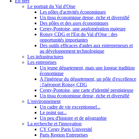
En bref
Le portrait du Val d'Oise
Les pôles d'activités économiques
Un tissu économique dense, riche et diversifié
Des pôles et des axes économiques
Cergy-Pontoise, une agglomération majeure
Roissy CDG et l'Est du Val d'Oise : des
opportunités importantes
Des outils efficaces d'aides aux entrepreneurs et
au développement technologique
Les infrastructures
Les entreprises
Un jeune département, mais une longue tradition
économique
A l'intérieur du département, un pôle d'excellence
: l'aéroport Roissy CDG
Cergy-Pontoise, une carte d'identité prestigieuse
Un tissu économique dense, riche et diversifié
L'environnement
Un cadre de vie exceptionnel...
Le point sur...
Un peu d'histoire et de géographie
La recherche et l'innovation
CY Cergy Paris Université
Paris Region Entreprises