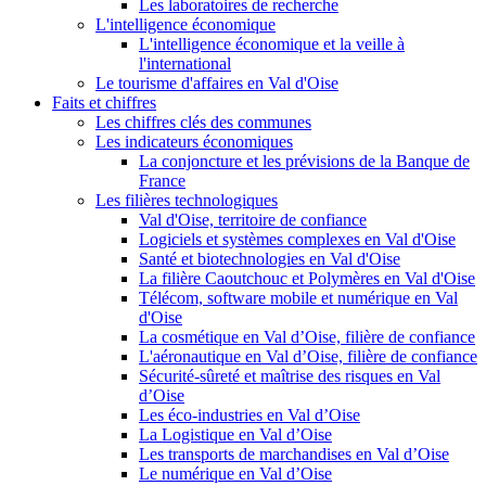
Les laboratoires de recherche
L'intelligence économique
L'intelligence économique et la veille à
l'international
Le tourisme d'affaires en Val d'Oise
Faits et chiffres
Les chiffres clés des communes
Les indicateurs économiques
La conjoncture et les prévisions de la Banque de
France
Les filières technologiques
Val d'Oise, territoire de confiance
Logiciels et systèmes complexes en Val d'Oise
Santé et biotechnologies en Val d'Oise
La filière Caoutchouc et Polymères en Val d'Oise
Télécom, software mobile et numérique en Val
d'Oise
La cosmétique en Val d’Oise, filière de confiance
L'aéronautique en Val d’Oise, filière de confiance
Sécurité-sûreté et maîtrise des risques en Val
d’Oise
Les éco-industries en Val d’Oise
La Logistique en Val d’Oise
Les transports de marchandises en Val d’Oise
Le numérique en Val d’Oise