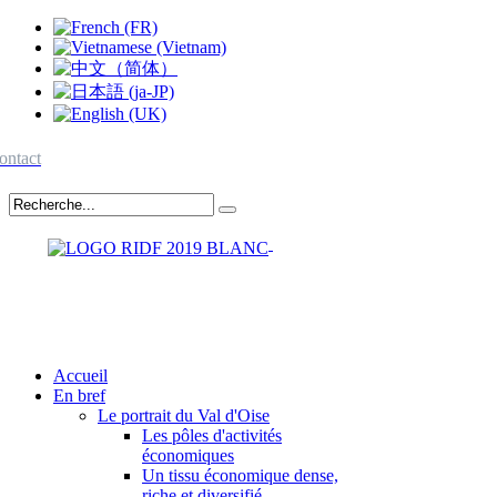
ontact
Accueil
En bref
Le portrait du Val d'Oise
Les pôles d'activités
économiques
Un tissu économique dense,
riche et diversifié