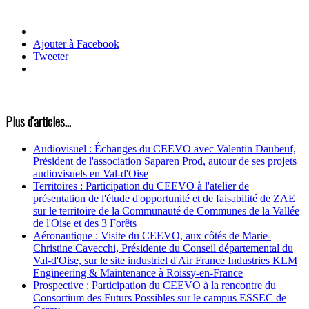
Ajouter à Facebook
Tweeter
Plus d'articles...
Audiovisuel : Échanges du CEEVO avec Valentin Daubeuf,
Président de l'association Saparen Prod, autour de ses projets
audiovisuels en Val-d'Oise
Territoires : Participation du CEEVO à l'atelier de
présentation de l'étude d'opportunité et de faisabilité de ZAE
sur le territoire de la Communauté de Communes de la Vallée
de l'Oise et des 3 Forêts
Aéronautique : Visite du CEEVO, aux côtés de Marie-
Christine Cavecchi, Présidente du Conseil départemental du
Val-d'Oise, sur le site industriel d'Air France Industries KLM
Engineering & Maintenance à Roissy-en-France
Prospective : Participation du CEEVO à la rencontre du
Consortium des Futurs Possibles sur le campus ESSEC de