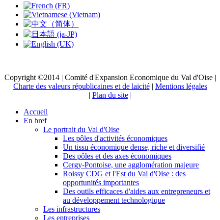
Copyright ©2014 | Comité d'Expansion Economique du Val d'Oise |
Charte des valeurs républicaines et de laicité
|
Mentions légales
|
Plan du site
|
Accueil
En bref
Le portrait du Val d'Oise
Les pôles d'activités économiques
Un tissu économique dense, riche et diversifié
Des pôles et des axes économiques
Cergy-Pontoise, une agglomération majeure
Roissy CDG et l'Est du Val d'Oise : des
opportunités importantes
Des outils efficaces d'aides aux entrepreneurs et
au développement technologique
Les infrastructures
Les entreprises