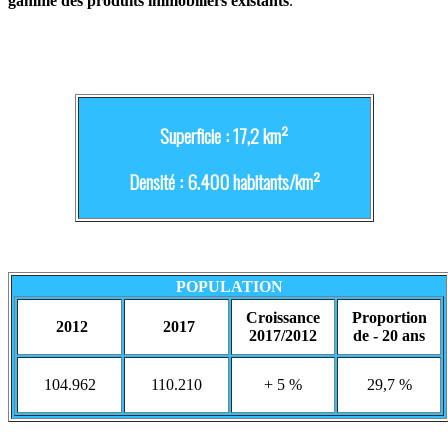
gamme des produits immobiliers existants
.
Superficie : 17,2 km²
Densité : 6.400 habitants/km²
POPULATION
Croissance
Proportion
2012
2017
2017/2012
de - 20 ans
104.962
110.210
+ 5 %
29,7 %