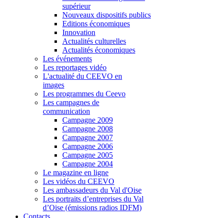
supérieur
Nouveaux dispositifs publics
Editions économiques
Innovation
Actualités culturelles
Actualités économiques
Les événements
Les reportages vidéo
L'actualité du CEEVO en
images
Les programmes du Ceevo
Les campagnes de
communication
Campagne 2009
Campagne 2008
Campagne 2007
Campagne 2006
Campagne 2005
Campagne 2004
Le magazine en ligne
Les vidéos du CEEVO
Les ambassadeurs du Val d'Oise
Les portraits d’entreprises du Val
d’Oise (émissions radios IDFM)
Contacts