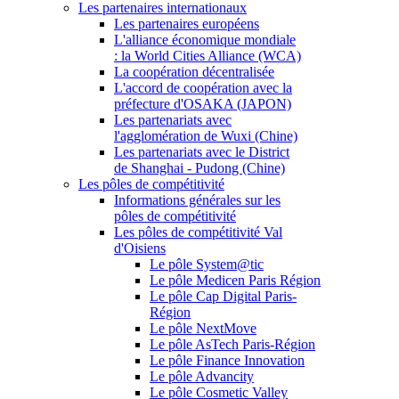
Les partenaires internationaux
Les partenaires européens
L'alliance économique mondiale
: la World Cities Alliance (WCA)
La coopération décentralisée
L'accord de coopération avec la
préfecture d'OSAKA (JAPON)
Les partenariats avec
l'agglomération de Wuxi (Chine)
Les partenariats avec le District
de Shanghai - Pudong (Chine)
Les pôles de compétitivité
Informations générales sur les
pôles de compétitivité
Les pôles de compétitivité Val
d'Oisiens
Le pôle System@tic
Le pôle Medicen Paris Région
Le pôle Cap Digital Paris-
Région
Le pôle NextMove
Le pôle AsTech Paris-Région
Le pôle Finance Innovation
Le pôle Advancity
Le pôle Cosmetic Valley