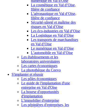
numérique en Val d'Oise
La cosmétique en Val d’Oise,
filière de confiance
L'aéronautique en Val d’Oise,
filière de confiance
Sécurité-sûreté et maîtrise des
risques en Val d’Oise
Les éco-industries en Val d’Oise
La Logistique en Val d’Oise
Les transports de marchandises
en Val d’Oise
Le numérique en Val d’Oise
L’automobile en Val d’Oise
Les établissements et les
laboratoires universitaires
Les cartes économiques
La photothèque du Ceevo
S'implanter et réussir
Les pôles économiques
Le guide de l'implantation d'une
entreprise en Val d'Oise
La bourse d'opportunités
d'implantation
L'immobilier d'entreprise
Les pépinières d'entreprises, les