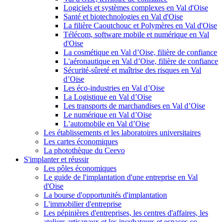
Logiciels et systèmes complexes en Val d'Oise
Santé et biotechnologies en Val d'Oise
La filière Caoutchouc et Polymères en Val d'Oise
Télécom, software mobile et numérique en Val
d'Oise
La cosmétique en Val d’Oise, filière de confiance
L'aéronautique en Val d’Oise, filière de confiance
Sécurité-sûreté et maîtrise des risques en Val
d’Oise
Les éco-industries en Val d’Oise
La Logistique en Val d’Oise
Les transports de marchandises en Val d’Oise
Le numérique en Val d’Oise
L’automobile en Val d’Oise
Les établissements et les laboratoires universitaires
Les cartes économiques
La photothèque du Ceevo
S'implanter et réussir
Les pôles économiques
Le guide de l'implantation d'une entreprise en Val
d'Oise
La bourse d'opportunités d'implantation
L'immobilier d'entreprise
Les pépinières d'entreprises, les centres d'affaires, les
ateliers artisanaux et les incubateurs et espaces co-