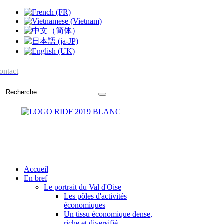
ontact
Accueil
En bref
Le portrait du Val d'Oise
Les pôles d'activités
économiques
Un tissu économique dense,
riche et diversifié