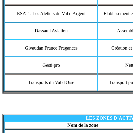
ESAT - Les Ateliers du Val d'Argent
Etablissement et
Dassault Aviation
Assembl
Givaudan France Fragances
Création et
Gesti-pro
Nett
Transports du Val d'Oise
Transport pu
LES ZONES D’ACTI
Nom de la zone