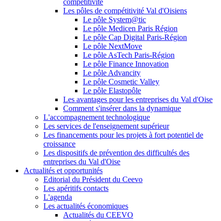
compétitivité
Les pôles de compétitivité Val d'Oisiens
Le pôle System@tic
Le pôle Medicen Paris Région
Le pôle Cap Digital Paris-Région
Le pôle NextMove
Le pôle AsTech Paris-Région
Le pôle Finance Innovation
Le pôle Advancity
Le pôle Cosmetic Valley
Le pôle Elastopôle
Les avantages pour les entreprises du Val d'Oise
Comment s'insérer dans la dynamique
L'accompagnement technologique
Les services de l'enseignement supérieur
Les financements pour les projets à fort potentiel de
croissance
Les dispositifs de prévention des difficultés des
entreprises du Val d'Oise
Actualités et opportunités
Editorial du Président du Ceevo
Les apéritifs contacts
L'agenda
Les actualités économiques
Actualités du CEEVO