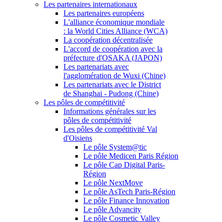
Les partenaires internationaux
Les partenaires européens
L'alliance économique mondiale
: la World Cities Alliance (WCA)
La coopération décentralisée
L'accord de coopération avec la
préfecture d'OSAKA (JAPON)
Les partenariats avec
l'agglomération de Wuxi (Chine)
Les partenariats avec le District
de Shanghai - Pudong (Chine)
Les pôles de compétitivité
Informations générales sur les
pôles de compétitivité
Les pôles de compétitivité Val
d'Oisiens
Le pôle System@tic
Le pôle Medicen Paris Région
Le pôle Cap Digital Paris-
Région
Le pôle NextMove
Le pôle AsTech Paris-Région
Le pôle Finance Innovation
Le pôle Advancity
Le pôle Cosmetic Valley