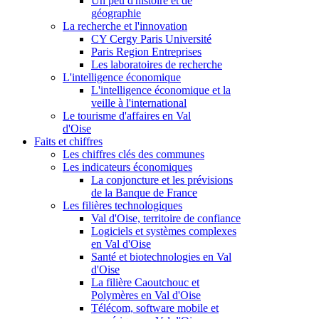
Un peu d'histoire et de
géographie
La recherche et l'innovation
CY Cergy Paris Université
Paris Region Entreprises
Les laboratoires de recherche
L'intelligence économique
L'intelligence économique et la
veille à l'international
Le tourisme d'affaires en Val
d'Oise
Faits et chiffres
Les chiffres clés des communes
Les indicateurs économiques
La conjoncture et les prévisions
de la Banque de France
Les filières technologiques
Val d'Oise, territoire de confiance
Logiciels et systèmes complexes
en Val d'Oise
Santé et biotechnologies en Val
d'Oise
La filière Caoutchouc et
Polymères en Val d'Oise
Télécom, software mobile et