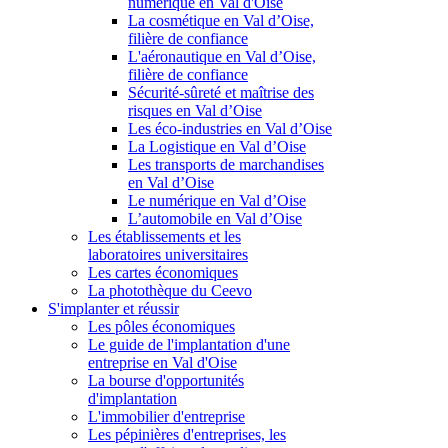
numérique en Val d'Oise
La cosmétique en Val d’Oise,
filière de confiance
L'aéronautique en Val d’Oise,
filière de confiance
Sécurité-sûreté et maîtrise des
risques en Val d’Oise
Les éco-industries en Val d’Oise
La Logistique en Val d’Oise
Les transports de marchandises
en Val d’Oise
Le numérique en Val d’Oise
L’automobile en Val d’Oise
Les établissements et les
laboratoires universitaires
Les cartes économiques
La photothèque du Ceevo
S'implanter et réussir
Les pôles économiques
Le guide de l'implantation d'une
entreprise en Val d'Oise
La bourse d'opportunités
d'implantation
L'immobilier d'entreprise
Les pépinières d'entreprises, les