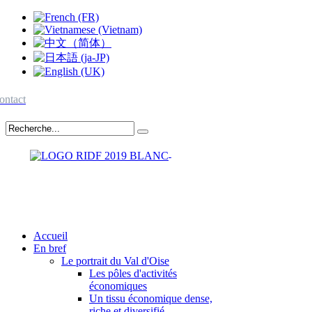
ontact
Accueil
En bref
Le portrait du Val d'Oise
Les pôles d'activités
économiques
Un tissu économique dense,
riche et diversifié