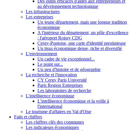
Des outils efficaces d'aides aux entrepreneurs et
au développement technologique
Les infrastructures
Les entreprises
Un jeune département, mais une longue tradition
économique
A l'intérieur du département, un pôle d'excellence
: l'aéroport Roissy CDG
Cergy-Pontoise, une carte d'identité prestigieuse
Un tissu économique dense, riche et diversifié
L'environnement
Un cadre de vie exceptionnel...
Le point sur...
Un peu d'histoire et de géographie
La recherche et l'innovation
CY Cergy Paris Université
Paris Region Entreprises
Les laboratoires de recherche
L'intelligence économique
L'intelligence économique et la veille à
l'international
Le tourisme d'affaires en Val d'Oise
Faits et chiffres
Les chiffres clés des communes
Les indicateurs économiques