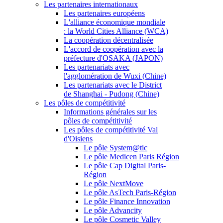
Les partenaires internationaux
Les partenaires européens
L'alliance économique mondiale
: la World Cities Alliance (WCA)
La coopération décentralisée
L'accord de coopération avec la
préfecture d'OSAKA (JAPON)
Les partenariats avec
l'agglomération de Wuxi (Chine)
Les partenariats avec le District
de Shanghai - Pudong (Chine)
Les pôles de compétitivité
Informations générales sur les
pôles de compétitivité
Les pôles de compétitivité Val
d'Oisiens
Le pôle System@tic
Le pôle Medicen Paris Région
Le pôle Cap Digital Paris-
Région
Le pôle NextMove
Le pôle AsTech Paris-Région
Le pôle Finance Innovation
Le pôle Advancity
Le pôle Cosmetic Valley