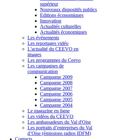
supérieur
Nouveaux dispositifs publics
Editions économiques
Innovation
Actualités culturelles
Actualités économiques
Les événements
Les reportages vidéo
L'actualité du CEEVO en
images
Les programmes du Ceevo
Les campagnes de
communication
Campagne 2009
Campagne 2008
Campagne 2007
Campagne 2006
Campagne 2005
Campagne 2004
Le magazine en ligne
Les vidéos du CEEVO
Les ambassadeurs du Val d'Oise
Les portraits d’entreprises du Val
d’Oise (émissions radios IDFM)
Contacts