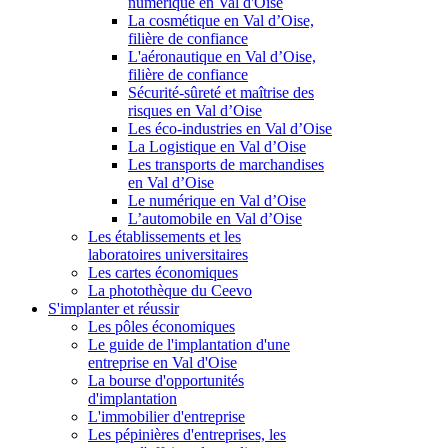
numérique en Val d'Oise
La cosmétique en Val d’Oise,
filière de confiance
L'aéronautique en Val d’Oise,
filière de confiance
Sécurité-sûreté et maîtrise des
risques en Val d’Oise
Les éco-industries en Val d’Oise
La Logistique en Val d’Oise
Les transports de marchandises
en Val d’Oise
Le numérique en Val d’Oise
L’automobile en Val d’Oise
Les établissements et les
laboratoires universitaires
Les cartes économiques
La photothèque du Ceevo
S'implanter et réussir
Les pôles économiques
Le guide de l'implantation d'une
entreprise en Val d'Oise
La bourse d'opportunités
d'implantation
L'immobilier d'entreprise
Les pépinières d'entreprises, les