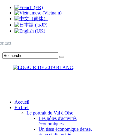
ontact
Accueil
En bref
Le portrait du Val d'Oise
Les pôles d'activités
économiques
Un tissu économique dense,
riche et diversifié