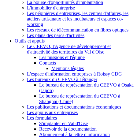
La bourse d'opportunités d'implantation
L'immobilier d'entreprise
Les pépinières d'entreprises, les centres d'affaires, les
ateliers artisanaux et les incubateurs et espaces co-
working
Les réseaux de télécommunication en fibres optiques
Les plans des parcs d'activités
Outils et appuis
Le CEEVO, l'Agence de développement et
d'attractivité des territoires du Val d'Oise
Les missions et l'équipe
Contacts
Mentions légales
L'espace d'information entreprises à Roissy CDG
Les bureaux du CEEVO à l'étranger
Le bureau de représentation du CEEVO à Osaka
(Japon)
Le bureau de représentation du CEEVO à
Shanghai (Chine)
Les publications et documentations économiques
Les appuis aux entreprises
Les formulaires
S'implanter en Val d'Oise
Recevoir de la documentation
Abonnement à la lettre d'information