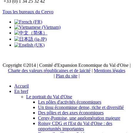
+33 (0) 1 34 25 32 42
Tous les bureaux du Ceevo
Copyright ©2014 | Comité d'Expansion Economique du Val d'Oise |
Charte des valeurs républicaines et de laicité
|
Mentions légales
|
Plan du site
|
Accueil
En bref
Le portrait du Val d'Oise
Les pôles d'activités économiques
Un tissu économique dense, riche et diversifié
Des pôles et des axes économiques
Cergy-Pontoise, une agglomération majeure
Roissy CDG et l'Est du Val d'Oise : des
opportunités importantes