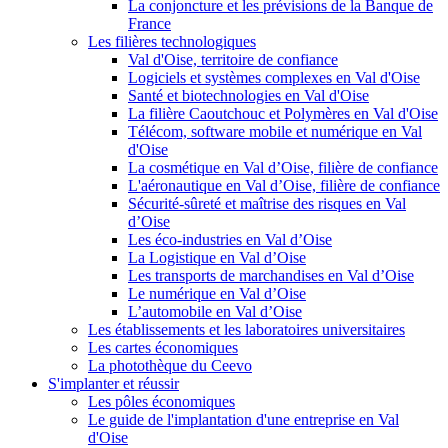
La conjoncture et les prévisions de la Banque de
France
Les filières technologiques
Val d'Oise, territoire de confiance
Logiciels et systèmes complexes en Val d'Oise
Santé et biotechnologies en Val d'Oise
La filière Caoutchouc et Polymères en Val d'Oise
Télécom, software mobile et numérique en Val
d'Oise
La cosmétique en Val d’Oise, filière de confiance
L'aéronautique en Val d’Oise, filière de confiance
Sécurité-sûreté et maîtrise des risques en Val
d’Oise
Les éco-industries en Val d’Oise
La Logistique en Val d’Oise
Les transports de marchandises en Val d’Oise
Le numérique en Val d’Oise
L’automobile en Val d’Oise
Les établissements et les laboratoires universitaires
Les cartes économiques
La photothèque du Ceevo
S'implanter et réussir
Les pôles économiques
Le guide de l'implantation d'une entreprise en Val
d'Oise