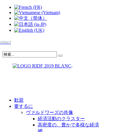
ontact
歓迎
要するに
ヴァルドワーズの肖像
経済活動のクラスター
高密度の、豊かで多様な経済
網