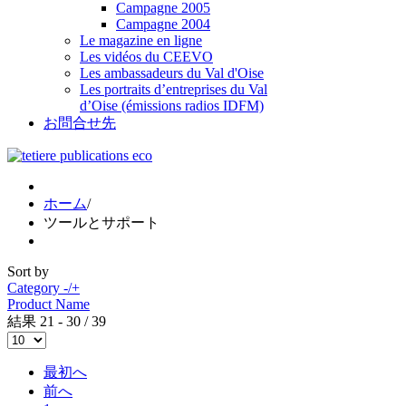
Campagne 2005
Campagne 2004
Le magazine en ligne
Les vidéos du CEEVO
Les ambassadeurs du Val d'Oise
Les portraits d’entreprises du Val
d’Oise (émissions radios IDFM)
お問合せ先
ホーム
/
ツールとサポート
Sort by
Category -/+
Product Name
結果 21 - 30 / 39
最初へ
前へ