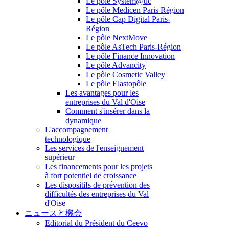
Le pôle System@tic
Le pôle Medicen Paris Région
Le pôle Cap Digital Paris-
Région
Le pôle NextMove
Le pôle AsTech Paris-Région
Le pôle Finance Innovation
Le pôle Advancity
Le pôle Cosmetic Valley
Le pôle Elastopôle
Les avantages pour les
entreprises du Val d'Oise
Comment s'insérer dans la
dynamique
L'accompagnement
technologique
Les services de l'enseignement
supérieur
Les financements pour les projets
à fort potentiel de croissance
Les dispositifs de prévention des
difficultés des entreprises du Val
d'Oise
ニュースと機会
Editorial du Président du Ceevo