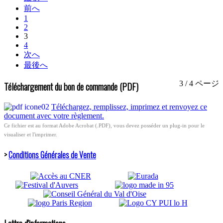
前へ
1
2
3
4
次へ
最後へ
3 / 4 ページ
Téléchargement du bon de commande (PDF)
Téléchargez, remplissez, imprimez et renvoyez ce
document avec votre règlement.
Ce fichier est au format Adobe Acrobat (.PDF), vous devez posséder un plug-in pour le
visualiser et l'imprimer.
>
Conditions Générales de Vente