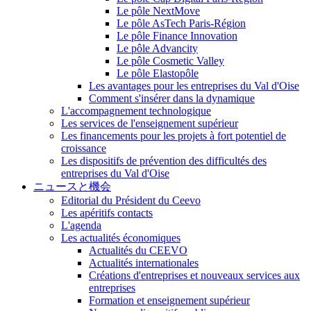
Le pôle NextMove
Le pôle AsTech Paris-Région
Le pôle Finance Innovation
Le pôle Advancity
Le pôle Cosmetic Valley
Le pôle Elastopôle
Les avantages pour les entreprises du Val d'Oise
Comment s'insérer dans la dynamique
L'accompagnement technologique
Les services de l'enseignement supérieur
Les financements pour les projets à fort potentiel de
croissance
Les dispositifs de prévention des difficultés des
entreprises du Val d'Oise
ニュースと機会
Editorial du Président du Ceevo
Les apéritifs contacts
L'agenda
Les actualités économiques
Actualités du CEEVO
Actualités internationales
Créations d'entreprises et nouveaux services aux
entreprises
Formation et enseignement supérieur