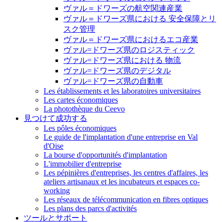
ヴァル＝ドワーズの航空関連産業
ヴァル＝ドワーズ県における 安全保障とリ
スク管理
ヴァル＝ドワーズ県におけるエコ産業
ヴァル=ドワーズ県のロジスティック
ヴァル=ドワーズ県における 物流
ヴァル=ドワーズ県のデジタル
ヴァル=ドワーズ県の自動車
Les établissements et les laboratoires universitaires
Les cartes économiques
La photothèque du Ceevo
見つけて成功する
Les pôles économiques
Le guide de l'implantation d'une entreprise en Val
d'Oise
La bourse d'opportunités d'implantation
L'immobilier d'entreprise
Les pépinières d'entreprises, les centres d'affaires, les
ateliers artisanaux et les incubateurs et espaces co-
working
Les réseaux de télécommunication en fibres optiques
Les plans des parcs d'activités
ツールとサポート