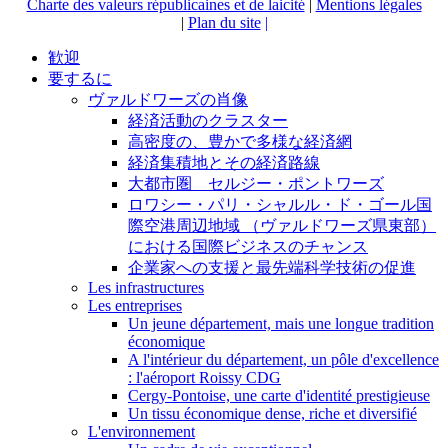
Charte des valeurs républicaines et de laicité
|
Mentions légales
|
Plan du site
|
歓迎
要するに
ヴァルドワーズの肖像
経済活動のクラスター
高密度の、豊かで多様な経済網
経済集積地とその経済路線
大都市圏 セルジー・ポントワーズ
ロワシー・パリ・シャルル・ド・ゴール国
際空港周辺地域 （ヴァルドワーズ県東部）
における国際ビジネスのチャンス
企業家への支援と最先端科学技術の促進
Les infrastructures
Les entreprises
Un jeune département, mais une longue tradition
économique
A l'intérieur du département, un pôle d'excellence
: l'aéroport Roissy CDG
Cergy-Pontoise, une carte d'identité prestigieuse
Un tissu économique dense, riche et diversifié
L'environnement