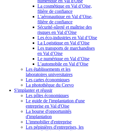
numérique en Val d'Oise
La cosmétique en Val d’Oise,
filière de confiance
L'aéronautique en Val d’Oise,
filière de confiance
Sécurité-sûreté et maîtrise des
risques en Val d’Oise
Les éco-industries en Val d’Oise
La Logistique en Val d’Oise
Les transports de marchandises
en Val d’Oise
Le numérique en Val d’Oise
L’automobile en Val d’Oise
Les établissements et les
laboratoires universitaires
Les cartes économiques
La photothèque du Ceevo
S'implanter et réussir
Les pôles économiques
Le guide de l'implantation d'une
entreprise en Val d'Oise
La bourse d'opportunités
d'implantation
L'immobilier d'entreprise
Les pépinières d'entreprises, les