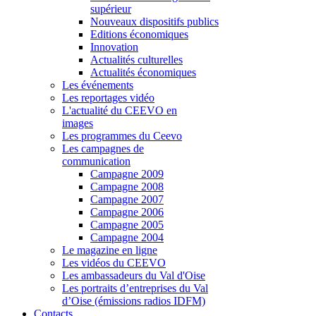
supérieur
Nouveaux dispositifs publics
Editions économiques
Innovation
Actualités culturelles
Actualités économiques
Les événements
Les reportages vidéo
L'actualité du CEEVO en
images
Les programmes du Ceevo
Les campagnes de
communication
Campagne 2009
Campagne 2008
Campagne 2007
Campagne 2006
Campagne 2005
Campagne 2004
Le magazine en ligne
Les vidéos du CEEVO
Les ambassadeurs du Val d'Oise
Les portraits d’entreprises du Val
d’Oise (émissions radios IDFM)
Contacts