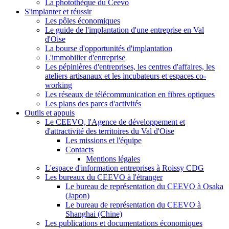
La photothèque du Ceevo
S'implanter et réussir
Les pôles économiques
Le guide de l'implantation d'une entreprise en Val
d'Oise
La bourse d'opportunités d'implantation
L'immobilier d'entreprise
Les pépinières d'entreprises, les centres d'affaires, les
ateliers artisanaux et les incubateurs et espaces co-
working
Les réseaux de télécommunication en fibres optiques
Les plans des parcs d'activités
Outils et appuis
Le CEEVO, l'Agence de développement et
d'attractivité des territoires du Val d'Oise
Les missions et l'équipe
Contacts
Mentions légales
L'espace d'information entreprises à Roissy CDG
Les bureaux du CEEVO à l'étranger
Le bureau de représentation du CEEVO à Osaka
(Japon)
Le bureau de représentation du CEEVO à
Shanghai (Chine)
Les publications et documentations économiques