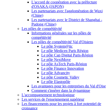
L'accord de coopération avec la préfecture
d'OSAKA (JAPON)
Les partenariats avec l'agglomération de Wuxi
(Chine)
Les partenariats avec le District de Shanghai -
Pudong (Chine)
Les pôles de compétitivité
Informations générales sur les pôles de
compétitivité
Les pôles de compétitivité Val d'Oisiens
Le pôle System@tic
Le pôle Medicen Paris Région
Le pôle Cap Digital Paris-Région
Le pôle NextMove
Le pôle AsTech Paris-Région
Le pôle Finance Innovation
Le pôle Advancity
Le pôle Cosmetic Valley
Le pôle Elastopôle
Les avantages pour les entreprises du Val d'Oise
Comment s'insérer dans la dynamique
L'accompagnement technologique
Les services de l'enseignement supérieur
Les financements pour les projets à fort potentiel de
croissance