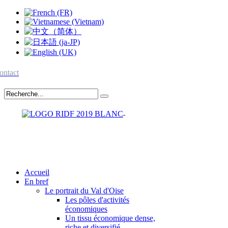
ontact
Accueil
En bref
Le portrait du Val d'Oise
Les pôles d'activités
économiques
Un tissu économique dense,
riche et diversifié