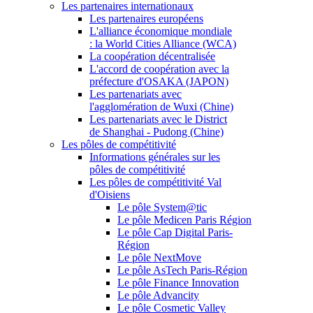
Les partenaires internationaux
Les partenaires européens
L'alliance économique mondiale
: la World Cities Alliance (WCA)
La coopération décentralisée
L'accord de coopération avec la
préfecture d'OSAKA (JAPON)
Les partenariats avec
l'agglomération de Wuxi (Chine)
Les partenariats avec le District
de Shanghai - Pudong (Chine)
Les pôles de compétitivité
Informations générales sur les
pôles de compétitivité
Les pôles de compétitivité Val
d'Oisiens
Le pôle System@tic
Le pôle Medicen Paris Région
Le pôle Cap Digital Paris-
Région
Le pôle NextMove
Le pôle AsTech Paris-Région
Le pôle Finance Innovation
Le pôle Advancity
Le pôle Cosmetic Valley