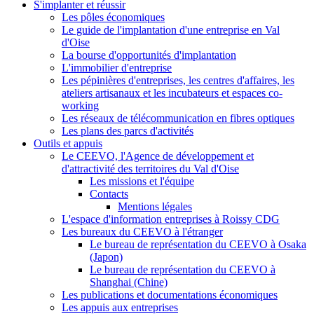
S'implanter et réussir
Les pôles économiques
Le guide de l'implantation d'une entreprise en Val
d'Oise
La bourse d'opportunités d'implantation
L'immobilier d'entreprise
Les pépinières d'entreprises, les centres d'affaires, les
ateliers artisanaux et les incubateurs et espaces co-
working
Les réseaux de télécommunication en fibres optiques
Les plans des parcs d'activités
Outils et appuis
Le CEEVO, l'Agence de développement et
d'attractivité des territoires du Val d'Oise
Les missions et l'équipe
Contacts
Mentions légales
L'espace d'information entreprises à Roissy CDG
Les bureaux du CEEVO à l'étranger
Le bureau de représentation du CEEVO à Osaka
(Japon)
Le bureau de représentation du CEEVO à
Shanghai (Chine)
Les publications et documentations économiques
Les appuis aux entreprises