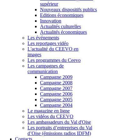
supérieur
Nouveaux dispositifs publics
Editions économiques
Innovation
Actualités culturelles
Actualités économiques
Les événements
Les reportages vidéo
L'actualité du CEEVO en
images
Les programmes du Ceevo
Les campagnes de
communication
Campagne 2009
Campagne 2008
Campagne 2007
Campagne 2006
Campagne 2005
Campagne 2004
Le magazine en ligne
Les vidéos du CEEVO
Les ambassadeurs du Val d'Oise
Les portraits d’entreprises du Val
d’Oise (émissions radios IDFM)
Contacts