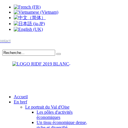
ontact
Accueil
En bref
Le portrait du Val d'Oise
Les pôles d'activités
économiques
Un tissu économique dense,
riche et diversifié