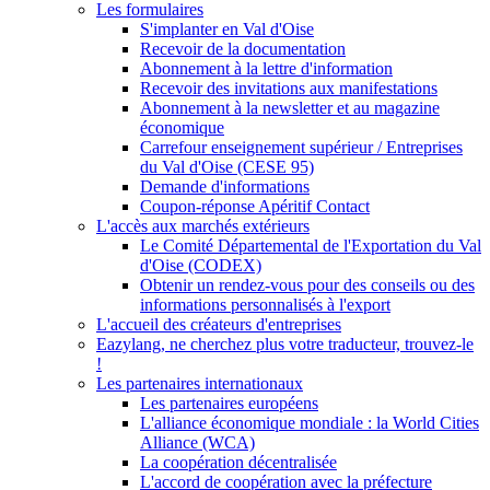
Les formulaires
S'implanter en Val d'Oise
Recevoir de la documentation
Abonnement à la lettre d'information
Recevoir des invitations aux manifestations
Abonnement à la newsletter et au magazine
économique
Carrefour enseignement supérieur / Entreprises
du Val d'Oise (CESE 95)
Demande d'informations
Coupon-réponse Apéritif Contact
L'accès aux marchés extérieurs
Le Comité Départemental de l'Exportation du Val
d'Oise (CODEX)
Obtenir un rendez-vous pour des conseils ou des
informations personnalisés à l'export
L'accueil des créateurs d'entreprises
Eazylang, ne cherchez plus votre traducteur, trouvez-le
!
Les partenaires internationaux
Les partenaires européens
L'alliance économique mondiale : la World Cities
Alliance (WCA)
La coopération décentralisée
L'accord de coopération avec la préfecture