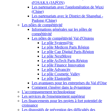
d'OSAKA (JAPON)
Les partenariats avec l'agglomération de Wuxi
(Chine)
Les partenariats avec le District de Shanghai -
Pudong (Chine)
Les pôles de compétitivité
Informations générales sur les pôles de
compétitivité
Les pôles de compétitivité Val d'Oisiens
Le pôle System@tic
Le pôle Medicen Paris Région
Le pôle Cap Digital Paris-Région
Le pôle NextMove
Le pôle AsTech Paris-Région
Le pôle Finance Innovation
Le pôle Advancity
Le pôle Cosmetic Valley
Le pôle Elastopôle
Les avantages pour les entreprises du Val d'Oise
Comment s'insérer dans la dynamique
L'accompagnement technologique
Les services de l'enseignement supérieur
Les financements pour les projets à fort potentiel de
croissance
Les dispositifs de prévention des difficultés des