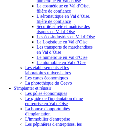
numérique en Val d'Oise
La cosmétique en Val d’Oise,
filière de confiance
L'aéronautique en Val d’Oise,
filière de confiance
Sécurité-sûreté et maîtrise des
risques en Val d’Oise
Les éco-industries en Val d’Oise
La Logistique en Val d’Oise
Les transports de marchandises
en Val d’Oise
Le numérique en Val d’Oise
L’automobile en Val d’Oise
Les établissements et les
laboratoires universitaires
Les cartes économiques
La photothèque du Ceevo
S'implanter et réussir
Les pôles économiques
Le guide de l'implantation d'une
entreprise en Val d'Oise
La bourse d'opportunités
d'implantation
L'immobilier d'entreprise
Les pépinières d'entreprises, les