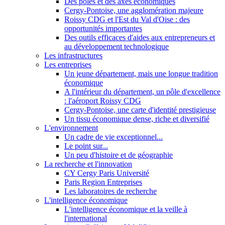
Des pôles et des axes économiques
Cergy-Pontoise, une agglomération majeure
Roissy CDG et l'Est du Val d'Oise : des
opportunités importantes
Des outils efficaces d'aides aux entrepreneurs et
au développement technologique
Les infrastructures
Les entreprises
Un jeune département, mais une longue tradition
économique
A l'intérieur du département, un pôle d'excellence
: l'aéroport Roissy CDG
Cergy-Pontoise, une carte d'identité prestigieuse
Un tissu économique dense, riche et diversifié
L'environnement
Un cadre de vie exceptionnel...
Le point sur...
Un peu d'histoire et de géographie
La recherche et l'innovation
CY Cergy Paris Université
Paris Region Entreprises
Les laboratoires de recherche
L'intelligence économique
L'intelligence économique et la veille à
l'international