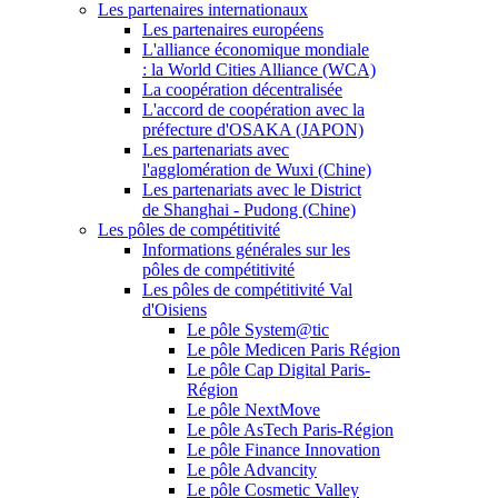
Les partenaires internationaux
Les partenaires européens
L'alliance économique mondiale
: la World Cities Alliance (WCA)
La coopération décentralisée
L'accord de coopération avec la
préfecture d'OSAKA (JAPON)
Les partenariats avec
l'agglomération de Wuxi (Chine)
Les partenariats avec le District
de Shanghai - Pudong (Chine)
Les pôles de compétitivité
Informations générales sur les
pôles de compétitivité
Les pôles de compétitivité Val
d'Oisiens
Le pôle System@tic
Le pôle Medicen Paris Région
Le pôle Cap Digital Paris-
Région
Le pôle NextMove
Le pôle AsTech Paris-Région
Le pôle Finance Innovation
Le pôle Advancity
Le pôle Cosmetic Valley