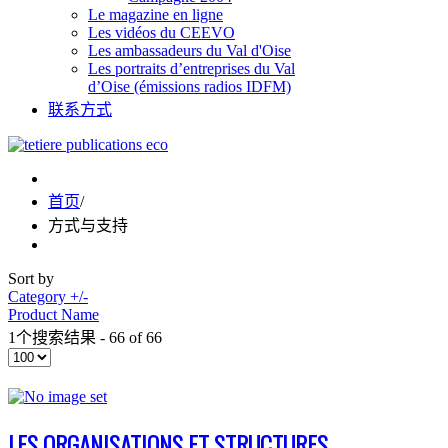
Le magazine en ligne
Les vidéos du CEEVO
Les ambassadeurs du Val d'Oise
Les portraits d’entreprises du Val
d’Oise (émissions radios IDFM)
联系方式
首页
/
方式与支持
Sort by
Category +/-
Product Name
1个搜索结果 - 66 of 66
LES ORGANISATIONS ET STRUCTURES