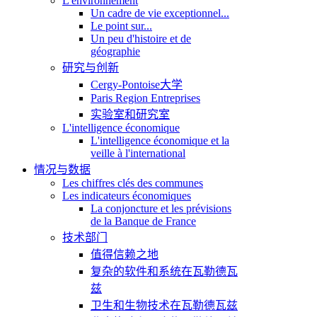
L'environnement
Un cadre de vie exceptionnel...
Le point sur...
Un peu d'histoire et de
géographie
研究与创新
Cergy-Pontoise大学
Paris Region Entreprises
实验室和研究室
L'intelligence économique
L'intelligence économique et la
veille à l'international
情况与数据
Les chiffres clés des communes
Les indicateurs économiques
La conjoncture et les prévisions
de la Banque de France
技术部门
值得信赖之地
复杂的软件和系统在瓦勒德瓦
兹
卫生和生物技术在瓦勒德瓦兹