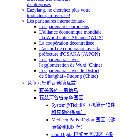
d'entreprises
Eazylang, ne cherchez plus votre
traducteur, trouvez-le !
Les partenaires internationaux
Les partenaires européens
L'alliance économique mondiale
: la World Cities Alliance (WCA)
La coopération décentralisée
L'accord de coopération avec la
préfecture d'OSAKA (JAPON)
Les partenariats avec
l'agglomération de Wuxi (Chine)
Les partenariats avec le District
de Shanghai - Pudong (Chine)
竞争力集群瓦勒德瓦兹
有关簇的一般信息
瓦兹河谷省竞争园区
System@Tic园区（机算计软件
和复杂的系统）
Medicen Paris Région 园区（健
康保健和医药）
Cap Digital巴黎大区园区（多