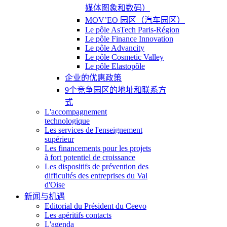
媒体图象和数码）
MOV’EO 园区（汽车园区）
Le pôle AsTech Paris-Région
Le pôle Finance Innovation
Le pôle Advancity
Le pôle Cosmetic Valley
Le pôle Elastopôle
企业的优惠政策
9个竞争园区的地址和联系方
式
L'accompagnement
technologique
Les services de l'enseignement
supérieur
Les financements pour les projets
à fort potentiel de croissance
Les dispositifs de prévention des
difficultés des entreprises du Val
d'Oise
新闻与机遇
Editorial du Président du Ceevo
Les apéritifs contacts
L'agenda