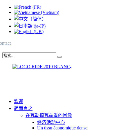
ontact
欢迎
简而言之
在瓦勒德瓦兹省的肖像
经济活动中心
Un tissu économique dense,