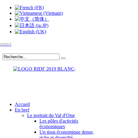
ontact
Accueil
En bref
Le portrait du Val d'Oise
Les pôles d'activités
économiques
Un tissu économique dense,
riche et diversifié