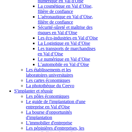
numérique en Val d'Oise
La cosmétique en Val d’Oise,
filière de confiance
L'aéronautique en Val d’Oise,
filière de confiance
Sécurité-sûreté et maîtrise des
risques en Val d’Oise
Les éco-industries en Val d’Oise
La Logistique en Val d’Oise
Les transports de marchandises
en Val d’Oise
Le numérique en Val d’Oise
L’automobile en Val d’Oise
Les établissements et les
laboratoires universitaires
Les cartes économiques
La photothèque du Ceevo
S'implanter et réussir
Les pôles économiques
Le guide de l'implantation d'une
entreprise en Val d'Oise
La bourse d'opportunités
d'implantation
L'immobilier d'entreprise
Les pépinières d'entreprises, les