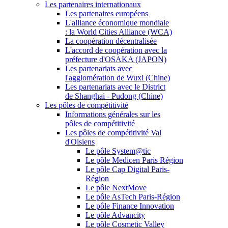
Les partenaires internationaux
Les partenaires européens
L'alliance économique mondiale
: la World Cities Alliance (WCA)
La coopération décentralisée
L'accord de coopération avec la
préfecture d'OSAKA (JAPON)
Les partenariats avec
l'agglomération de Wuxi (Chine)
Les partenariats avec le District
de Shanghai - Pudong (Chine)
Les pôles de compétitivité
Informations générales sur les
pôles de compétitivité
Les pôles de compétitivité Val
d'Oisiens
Le pôle System@tic
Le pôle Medicen Paris Région
Le pôle Cap Digital Paris-
Région
Le pôle NextMove
Le pôle AsTech Paris-Région
Le pôle Finance Innovation
Le pôle Advancity
Le pôle Cosmetic Valley