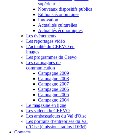
supérieur
Nouveaux dispositifs publics
Editions économiques
Innovation
Actualités culturelles
Actualités économiques
Les événements
Les reportages vidéo
L'actualité du CEEVO en
images
Les programmes du Ceevo
Les campagnes de
communication
Campagne 2009
Campagne 2008
Campagne 2007
Campagne 2006
Campagne 2005
Campagne 2004
Le magazine en ligne
Les vidéos du CEEVO
Les ambassadeurs du Val d'Oise
Les portraits d’entreprises du Val
d’Oise (émissions radios IDFM)
Contacts