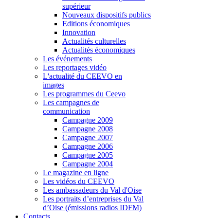
supérieur
Nouveaux dispositifs publics
Editions économiques
Innovation
Actualités culturelles
Actualités économiques
Les événements
Les reportages vidéo
L'actualité du CEEVO en
images
Les programmes du Ceevo
Les campagnes de
communication
Campagne 2009
Campagne 2008
Campagne 2007
Campagne 2006
Campagne 2005
Campagne 2004
Le magazine en ligne
Les vidéos du CEEVO
Les ambassadeurs du Val d'Oise
Les portraits d’entreprises du Val
d’Oise (émissions radios IDFM)
Contacts