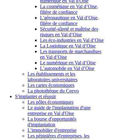
numérique en Val d'Oise
La cosmétique en Val d’Oise,
filière de confiance
L'aéronautique en Val d’Oise,
filière de confiance
Sécurité-sûreté et maîtrise des
risques en Val d’Oise
Les éco-industries en Val d’Oise
La Logistique en Val d’Oise
Les transports de marchandises
en Val d’Oise
Le numérique en Val d’Oise
L’automobile en Val d’Oise
Les établissements et les
laboratoires universitaires
Les cartes économiques
La photothèque du Ceevo
S'implanter et réussir
Les pôles économiques
Le guide de l'implantation d'une
entreprise en Val d'Oise
La bourse d'opportunités
d'implantation
L'immobilier d'entreprise
Les pépinières d'entreprises, les