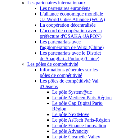
Les partenaires internationaux
Les partenaires européens
L'alliance économique mondiale
: la World Cities Alliance (WCA)
La coopération décentralisée
L'accord de coopération avec la
préfecture d'OSAKA (JAPON)
Les partenariats avec
l'agglomération de Wuxi (Chine)
Les partenariats avec le District
de Shanghai - Pudong (Chine)
Les pôles de compétitivité
Informations générales sur les
pôles de compétitivité
Les pôles de compétitivité Val
d'Oisiens
Le pôle System@tic
Le pôle Medicen Paris Région
Le pôle Cap Digital Paris-
Région
Le pôle NextMove
Le pôle AsTech Paris-Région
Le pôle Finance Innovation
Le pôle Advancity
Le pôle Cosmetic Valley