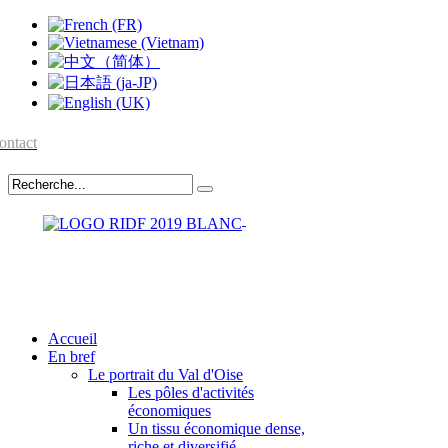
ontact
Accueil
En bref
Le portrait du Val d'Oise
Les pôles d'activités
économiques
Un tissu économique dense,
riche et diversifié