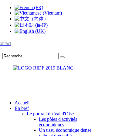
ontact
Accueil
En bref
Le portrait du Val d'Oise
Les pôles d'activités
économiques
Un tissu économique dense,
riche et diversifié