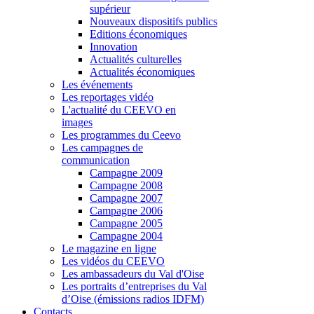
supérieur
Nouveaux dispositifs publics
Editions économiques
Innovation
Actualités culturelles
Actualités économiques
Les événements
Les reportages vidéo
L'actualité du CEEVO en
images
Les programmes du Ceevo
Les campagnes de
communication
Campagne 2009
Campagne 2008
Campagne 2007
Campagne 2006
Campagne 2005
Campagne 2004
Le magazine en ligne
Les vidéos du CEEVO
Les ambassadeurs du Val d'Oise
Les portraits d’entreprises du Val
d’Oise (émissions radios IDFM)
Contacts