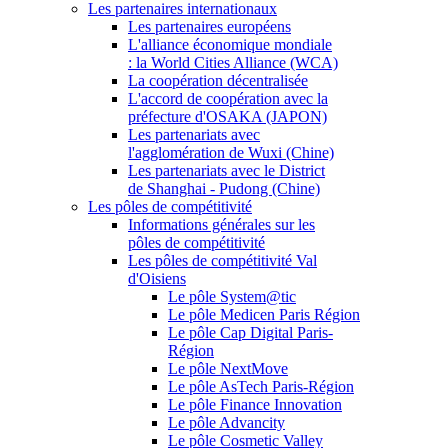
Les partenaires internationaux
Les partenaires européens
L'alliance économique mondiale
: la World Cities Alliance (WCA)
La coopération décentralisée
L'accord de coopération avec la
préfecture d'OSAKA (JAPON)
Les partenariats avec
l'agglomération de Wuxi (Chine)
Les partenariats avec le District
de Shanghai - Pudong (Chine)
Les pôles de compétitivité
Informations générales sur les
pôles de compétitivité
Les pôles de compétitivité Val
d'Oisiens
Le pôle System@tic
Le pôle Medicen Paris Région
Le pôle Cap Digital Paris-
Région
Le pôle NextMove
Le pôle AsTech Paris-Région
Le pôle Finance Innovation
Le pôle Advancity
Le pôle Cosmetic Valley