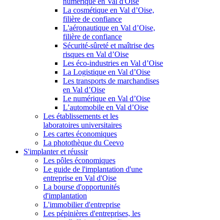
numérique en Val d'Oise
La cosmétique en Val d’Oise,
filière de confiance
L'aéronautique en Val d’Oise,
filière de confiance
Sécurité-sûreté et maîtrise des
risques en Val d’Oise
Les éco-industries en Val d’Oise
La Logistique en Val d’Oise
Les transports de marchandises
en Val d’Oise
Le numérique en Val d’Oise
L’automobile en Val d’Oise
Les établissements et les
laboratoires universitaires
Les cartes économiques
La photothèque du Ceevo
S'implanter et réussir
Les pôles économiques
Le guide de l'implantation d'une
entreprise en Val d'Oise
La bourse d'opportunités
d'implantation
L'immobilier d'entreprise
Les pépinières d'entreprises, les