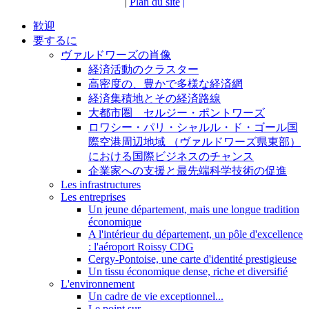
|
Plan du site
|
歓迎
要するに
ヴァルドワーズの肖像
経済活動のクラスター
高密度の、豊かで多様な経済網
経済集積地とその経済路線
大都市圏 セルジー・ポントワーズ
ロワシー・パリ・シャルル・ド・ゴール国
際空港周辺地域 （ヴァルドワーズ県東部）
における国際ビジネスのチャンス
企業家への支援と最先端科学技術の促進
Les infrastructures
Les entreprises
Un jeune département, mais une longue tradition
économique
A l'intérieur du département, un pôle d'excellence
: l'aéroport Roissy CDG
Cergy-Pontoise, une carte d'identité prestigieuse
Un tissu économique dense, riche et diversifié
L'environnement
Un cadre de vie exceptionnel...
Le point sur...