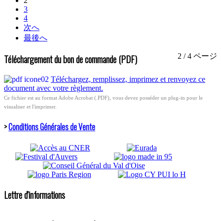
2
3
4
次へ
最後へ
2 / 4 ページ
Téléchargement du bon de commande (PDF)
Téléchargez, remplissez, imprimez et renvoyez ce
document avec votre règlement.
Ce fichier est au format Adobe Acrobat (.PDF), vous devez posséder un plug-in pour le
visualiser et l'imprimer.
>
Conditions Générales de Vente
Lettre d'informations