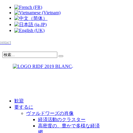
ontact
歓迎
要するに
ヴァルドワーズの肖像
経済活動のクラスター
高密度の、豊かで多様な経済
網