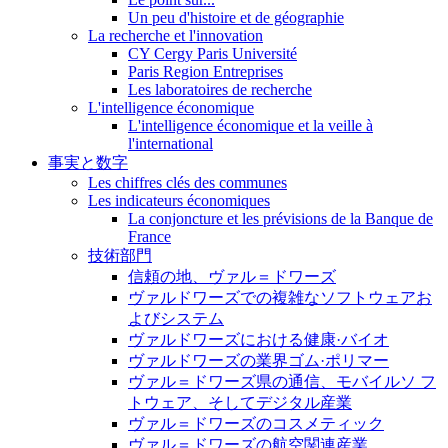
Un peu d'histoire et de géographie
La recherche et l'innovation
CY Cergy Paris Université
Paris Region Entreprises
Les laboratoires de recherche
L'intelligence économique
L'intelligence économique et la veille à
l'international
事実と数字
Les chiffres clés des communes
Les indicateurs économiques
La conjoncture et les prévisions de la Banque de
France
技術部門
信頼の地、ヴァル＝ドワーズ
ヴァルドワーズでの複雑なソフトウェアお
よびシステム
ヴァルドワーズにおける健康·バイオ
ヴァルドワーズの業界ゴム·ポリマー
ヴァル＝ドワーズ県の通信、モバイルソ フ
トウェア、そしてデジタル産業
ヴァル＝ドワーズのコスメティック
ヴァル＝ドワーズの航空関連産業