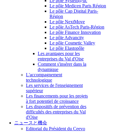
Le pôle System@tic
Le pôle Medicen Paris Région
Le pôle Cap Digital Paris-
Région
Le pôle NextMove
Le pôle AsTech Paris-Région
Le pôle Finance Innovation
Le pôle Advancity
Le pôle Cosmetic Valley
Le pôle Elastopôle
Les avantages pour les
entreprises du Val d'Oise
Comment s'insérer dans la
dynamique
L'accompagnement
technologique
Les services de l'enseignement
supérieur
Les financements pour les projets
à fort potentiel de croissance
Les dispositifs de prévention des
difficultés des entreprises du Val
d'Oise
ニュースと機会
Editorial du Président du Ceevo