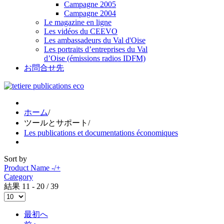
Campagne 2005
Campagne 2004
Le magazine en ligne
Les vidéos du CEEVO
Les ambassadeurs du Val d'Oise
Les portraits d’entreprises du Val
d’Oise (émissions radios IDFM)
お問合せ先
ホーム
/
ツールとサポート
/
Les publications et documentations économiques
Sort by
Product Name -/+
Category
結果 11 - 20 / 39
最初へ