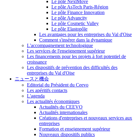
Le pôle NextMove
Le pôle AsTech Paris-Région
Le pôle Finance Innovation
Le pôle Advancity
Le pôle Cosmetic Valley
Le pôle Elastopôle
Les avantages pour les entreprises du Val d'Oise
Comment s'insérer dans la dynamique
L'accompagnement technologique
Les services de l'enseignement supérieur
Les financements pour les projets à fort potentiel de
croissance
Les dispositifs de prévention des difficultés des
entreprises du Val d'Oise
ニュースと機会
Editorial du Président du Ceevo
Les apéritifs contacts
L'agenda
Les actualités économiques
Actualités du CEEVO
Actualités internationales
Créations d'entreprises et nouveaux services aux
entreprises
Formation et enseignement supérieur
Nouveaux dispositifs publics