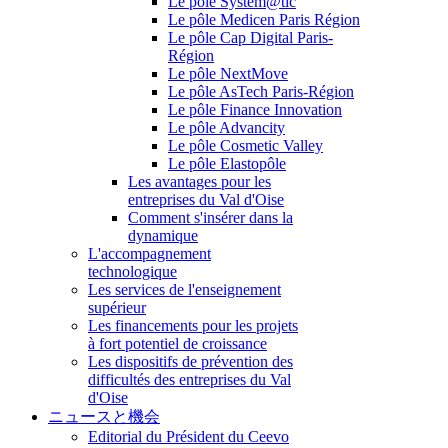
Le pôle System@tic
Le pôle Medicen Paris Région
Le pôle Cap Digital Paris-
Région
Le pôle NextMove
Le pôle AsTech Paris-Région
Le pôle Finance Innovation
Le pôle Advancity
Le pôle Cosmetic Valley
Le pôle Elastopôle
Les avantages pour les
entreprises du Val d'Oise
Comment s'insérer dans la
dynamique
L'accompagnement
technologique
Les services de l'enseignement
supérieur
Les financements pour les projets
à fort potentiel de croissance
Les dispositifs de prévention des
difficultés des entreprises du Val
d'Oise
ニュースと機会
Editorial du Président du Ceevo