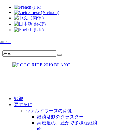
ontact
歓迎
要するに
ヴァルドワーズの肖像
経済活動のクラスター
高密度の、豊かで多様な経済
網