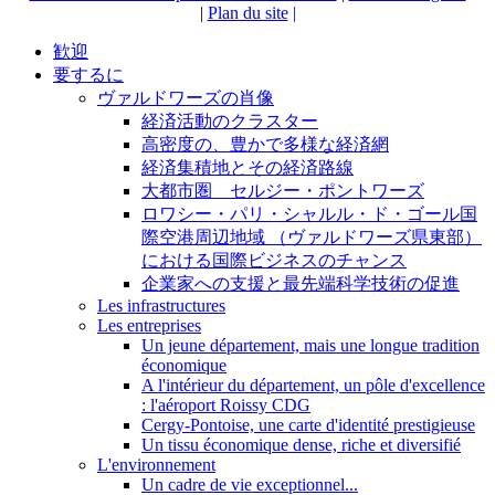
|
Plan du site
|
歓迎
要するに
ヴァルドワーズの肖像
経済活動のクラスター
高密度の、豊かで多様な経済網
経済集積地とその経済路線
大都市圏 セルジー・ポントワーズ
ロワシー・パリ・シャルル・ド・ゴール国
際空港周辺地域 （ヴァルドワーズ県東部）
における国際ビジネスのチャンス
企業家への支援と最先端科学技術の促進
Les infrastructures
Les entreprises
Un jeune département, mais une longue tradition
économique
A l'intérieur du département, un pôle d'excellence
: l'aéroport Roissy CDG
Cergy-Pontoise, une carte d'identité prestigieuse
Un tissu économique dense, riche et diversifié
L'environnement
Un cadre de vie exceptionnel...