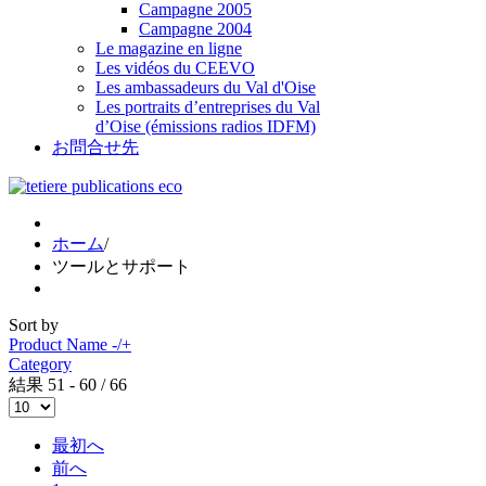
Campagne 2005
Campagne 2004
Le magazine en ligne
Les vidéos du CEEVO
Les ambassadeurs du Val d'Oise
Les portraits d’entreprises du Val
d’Oise (émissions radios IDFM)
お問合せ先
ホーム
/
ツールとサポート
Sort by
Product Name -/+
Category
結果 51 - 60 / 66
最初へ
前へ