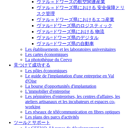
ヴァル＝ドワーズの航空関連産業
ヴァル＝ドワーズ県における 安全保障とリ
スク管理
ヴァル＝ドワーズ県におけるエコ産業
ヴァル=ドワーズ県のロジスティック
ヴァル=ドワーズ県における 物流
ヴァル=ドワーズ県のデジタル
ヴァル=ドワーズ県の自動車
Les établissements et les laboratoires universitaires
Les cartes économiques
La photothèque du Ceevo
見つけて成功する
Les pôles économiques
Le guide de l'implantation d'une entreprise en Val
d'Oise
La bourse d'opportunités d'implantation
L'immobilier d'entreprise
Les pépinières d'entreprises, les centres d'affaires, les
ateliers artisanaux et les incubateurs et espaces co-
working
Les réseaux de télécommunication en fibres optiques
Les plans des parcs d'activités
ツールとサポート