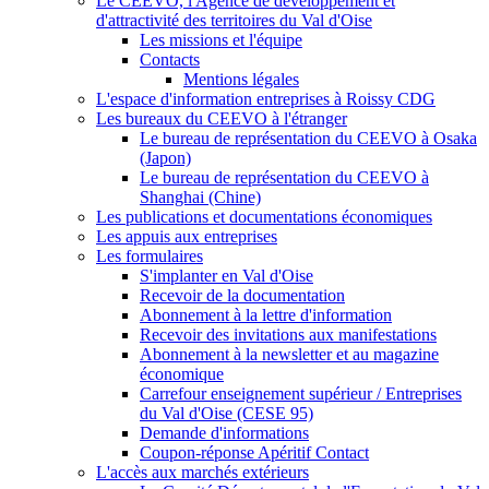
Le CEEVO, l'Agence de développement et
d'attractivité des territoires du Val d'Oise
Les missions et l'équipe
Contacts
Mentions légales
L'espace d'information entreprises à Roissy CDG
Les bureaux du CEEVO à l'étranger
Le bureau de représentation du CEEVO à Osaka
(Japon)
Le bureau de représentation du CEEVO à
Shanghai (Chine)
Les publications et documentations économiques
Les appuis aux entreprises
Les formulaires
S'implanter en Val d'Oise
Recevoir de la documentation
Abonnement à la lettre d'information
Recevoir des invitations aux manifestations
Abonnement à la newsletter et au magazine
économique
Carrefour enseignement supérieur / Entreprises
du Val d'Oise (CESE 95)
Demande d'informations
Coupon-réponse Apéritif Contact
L'accès aux marchés extérieurs