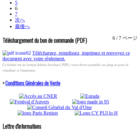
5
6
7
次へ
最後へ
6 / 7 ページ
Téléchargement du bon de commande (PDF)
Téléchargez, remplissez, imprimez et renvoyez ce
document avec votre règlement.
Ce fichier est au format Adobe Acrobat (.PDF), vous devez posséder un plug-in pour le
visualiser et l'imprimer.
>
Conditions Générales de Vente
Lettre d'informations