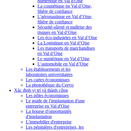
numérique en Val d'Oise
La cosmétique en Val d’Oise,
filière de confiance
L'aéronautique en Val d’Oise,
filière de confiance
Sécurité-sûreté et maîtrise des
risques en Val d’Oise
Les éco-industries en Val d’Oise
La Logistique en Val d’Oise
Les transports de marchandises
en Val d’Oise
Le numérique en Val d’Oise
L’automobile en Val d’Oise
Les établissements et les
laboratoires universitaires
Les cartes économiques
La photothèque du Ceevo
Xác định vị trí và thành công
Les pôles économiques
Le guide de l'implantation d'une
entreprise en Val d'Oise
La bourse d'opportunités
d'implantation
L'immobilier d'entreprise
Les pépinières d'entreprises, les