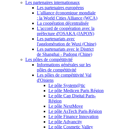
Les partenaires internationaux
Les partenaires européens
L'alliance économique mondiale
: la World Cities Alliance (WCA)
La coopération décentralisée
L'accord de coopération avec la
préfecture d'OSAKA (JAPON)
Les partenariats avec
l'agglomération de Wuxi (Chine)
Les partenariats avec le District
de Shanghai - Pudong (Chine)
Les pôles de compétitivité
Informations générales sur les
pôles de compétitivité
Les pôles de compétitivité Val
d'Oisiens
Le pôle System@tic
Le pôle Medicen Paris Région
Le pôle Cap Digital Paris-
Région
Le pôle NextMove
Le pôle AsTech Paris-Région
Le pôle Finance Innovation
Le pôle Advancity
Le pôle Cosmetic Valley