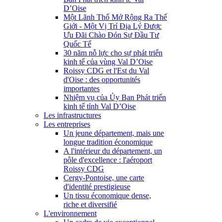
D’Oise
Một Lãnh Thổ Mở Rộng Ra Thế
Giới - Một Vị Trí Địa Lý Được
Ưu Đãi Chào Đón Sự Đầu Tư
Quốc Tế
30 năm nỗ lực cho sự phát triển
kinh tế của vùng Val D’Oise
Roissy CDG et l'Est du Val
d'Oise : des opportunités
importantes
Nhiệm vụ của Ủy Ban Phát triển
kinh tế tỉnh Val D’Oise
Les infrastructures
Les entreprises
Un jeune département, mais une
longue tradition économique
A l'intérieur du département, un
pôle d'excellence : l'aéroport
Roissy CDG
Cergy-Pontoise, une carte
d'identité prestigieuse
Un tissu économique dense,
riche et diversifié
L'environnement