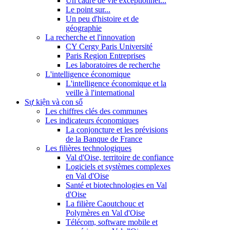
Un cadre de vie exceptionnel...
Le point sur...
Un peu d'histoire et de
géographie
La recherche et l'innovation
CY Cergy Paris Université
Paris Region Entreprises
Les laboratoires de recherche
L'intelligence économique
L'intelligence économique et la
veille à l'international
Sự kiện và con số
Les chiffres clés des communes
Les indicateurs économiques
La conjoncture et les prévisions
de la Banque de France
Les filières technologiques
Val d'Oise, territoire de confiance
Logiciels et systèmes complexes
en Val d'Oise
Santé et biotechnologies en Val
d'Oise
La filière Caoutchouc et
Polymères en Val d'Oise
Télécom, software mobile et