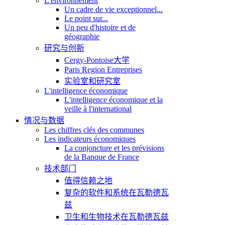
L'environnement
Un cadre de vie exceptionnel...
Le point sur...
Un peu d'histoire et de
géographie
研究与创新
Cergy-Pontoise大学
Paris Region Entreprises
实验室和研究室
L'intelligence économique
L'intelligence économique et la
veille à l'international
情况与数据
Les chiffres clés des communes
Les indicateurs économiques
La conjoncture et les prévisions
de la Banque de France
技术部门
值得信赖之地
复杂的软件和系统在瓦勒德瓦
兹
卫生和生物技术在瓦勒德瓦兹