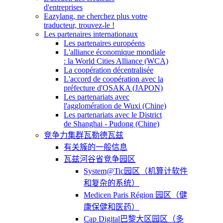
d'entreprises
Eazylang, ne cherchez plus votre
traducteur, trouvez-le !
Les partenaires internationaux
Les partenaires européens
L'alliance économique mondiale
: la World Cities Alliance (WCA)
La coopération décentralisée
L'accord de coopération avec la
préfecture d'OSAKA (JAPON)
Les partenariats avec
l'agglomération de Wuxi (Chine)
Les partenariats avec le District
de Shanghai - Pudong (Chine)
竞争力集群瓦勒德瓦兹
有关簇的一般信息
瓦兹河谷省竞争园区
System@Tic园区（机算计软件
和复杂的系统）
Medicen Paris Région 园区（健
康保健和医药）
Cap Digital巴黎大区园区（多