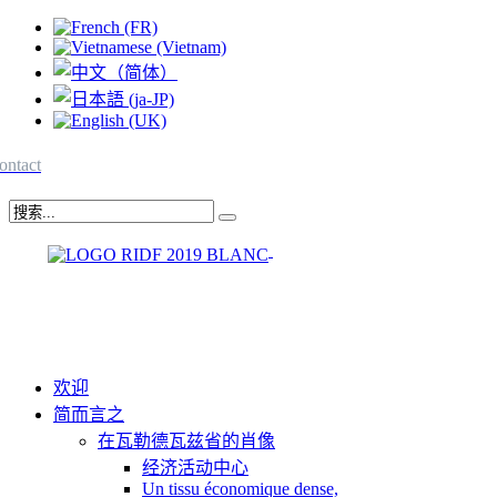
ontact
欢迎
简而言之
在瓦勒德瓦兹省的肖像
经济活动中心
Un tissu économique dense,