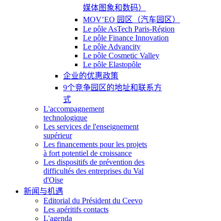
媒体图象和数码）
MOV’EO 园区（汽车园区）
Le pôle AsTech Paris-Région
Le pôle Finance Innovation
Le pôle Advancity
Le pôle Cosmetic Valley
Le pôle Elastopôle
企业的优惠政策
9个竞争园区的地址和联系方
式
L'accompagnement
technologique
Les services de l'enseignement
supérieur
Les financements pour les projets
à fort potentiel de croissance
Les dispositifs de prévention des
difficultés des entreprises du Val
d'Oise
新闻与机遇
Editorial du Président du Ceevo
Les apéritifs contacts
L'agenda