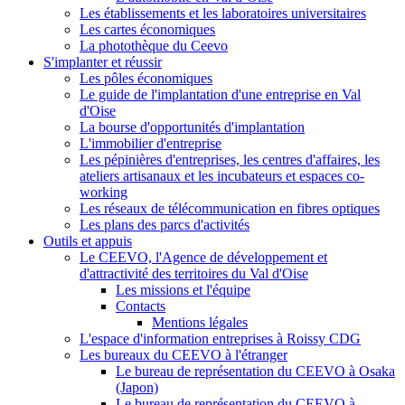
Les établissements et les laboratoires universitaires
Les cartes économiques
La photothèque du Ceevo
S'implanter et réussir
Les pôles économiques
Le guide de l'implantation d'une entreprise en Val
d'Oise
La bourse d'opportunités d'implantation
L'immobilier d'entreprise
Les pépinières d'entreprises, les centres d'affaires, les
ateliers artisanaux et les incubateurs et espaces co-
working
Les réseaux de télécommunication en fibres optiques
Les plans des parcs d'activités
Outils et appuis
Le CEEVO, l'Agence de développement et
d'attractivité des territoires du Val d'Oise
Les missions et l'équipe
Contacts
Mentions légales
L'espace d'information entreprises à Roissy CDG
Les bureaux du CEEVO à l'étranger
Le bureau de représentation du CEEVO à Osaka
(Japon)
Le bureau de représentation du CEEVO à