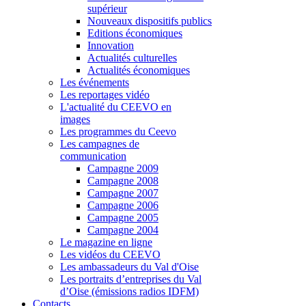
supérieur
Nouveaux dispositifs publics
Editions économiques
Innovation
Actualités culturelles
Actualités économiques
Les événements
Les reportages vidéo
L'actualité du CEEVO en
images
Les programmes du Ceevo
Les campagnes de
communication
Campagne 2009
Campagne 2008
Campagne 2007
Campagne 2006
Campagne 2005
Campagne 2004
Le magazine en ligne
Les vidéos du CEEVO
Les ambassadeurs du Val d'Oise
Les portraits d’entreprises du Val
d’Oise (émissions radios IDFM)
Contacts