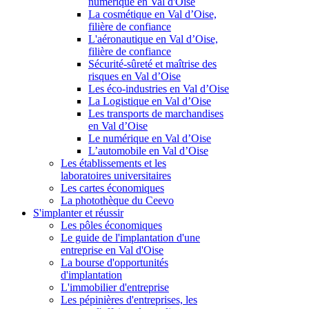
numérique en Val d'Oise
La cosmétique en Val d’Oise,
filière de confiance
L'aéronautique en Val d’Oise,
filière de confiance
Sécurité-sûreté et maîtrise des
risques en Val d’Oise
Les éco-industries en Val d’Oise
La Logistique en Val d’Oise
Les transports de marchandises
en Val d’Oise
Le numérique en Val d’Oise
L’automobile en Val d’Oise
Les établissements et les
laboratoires universitaires
Les cartes économiques
La photothèque du Ceevo
S'implanter et réussir
Les pôles économiques
Le guide de l'implantation d'une
entreprise en Val d'Oise
La bourse d'opportunités
d'implantation
L'immobilier d'entreprise
Les pépinières d'entreprises, les