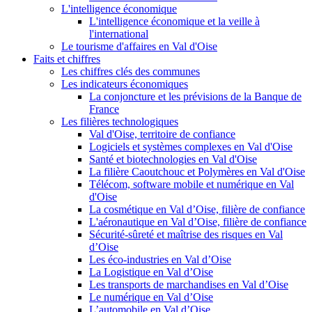
L'intelligence économique
L'intelligence économique et la veille à
l'international
Le tourisme d'affaires en Val d'Oise
Faits et chiffres
Les chiffres clés des communes
Les indicateurs économiques
La conjoncture et les prévisions de la Banque de
France
Les filières technologiques
Val d'Oise, territoire de confiance
Logiciels et systèmes complexes en Val d'Oise
Santé et biotechnologies en Val d'Oise
La filière Caoutchouc et Polymères en Val d'Oise
Télécom, software mobile et numérique en Val
d'Oise
La cosmétique en Val d’Oise, filière de confiance
L'aéronautique en Val d’Oise, filière de confiance
Sécurité-sûreté et maîtrise des risques en Val
d’Oise
Les éco-industries en Val d’Oise
La Logistique en Val d’Oise
Les transports de marchandises en Val d’Oise
Le numérique en Val d’Oise
L’automobile en Val d’Oise