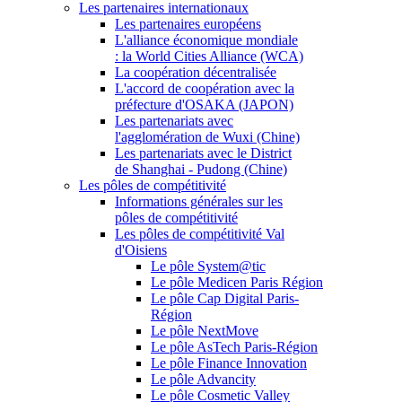
Les partenaires internationaux
Les partenaires européens
L'alliance économique mondiale
: la World Cities Alliance (WCA)
La coopération décentralisée
L'accord de coopération avec la
préfecture d'OSAKA (JAPON)
Les partenariats avec
l'agglomération de Wuxi (Chine)
Les partenariats avec le District
de Shanghai - Pudong (Chine)
Les pôles de compétitivité
Informations générales sur les
pôles de compétitivité
Les pôles de compétitivité Val
d'Oisiens
Le pôle System@tic
Le pôle Medicen Paris Région
Le pôle Cap Digital Paris-
Région
Le pôle NextMove
Le pôle AsTech Paris-Région
Le pôle Finance Innovation
Le pôle Advancity
Le pôle Cosmetic Valley