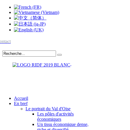
ontact
Accueil
En bref
Le portrait du Val d'Oise
Les pôles d'activités
économiques
Un tissu économique dense,
riche et diversifié