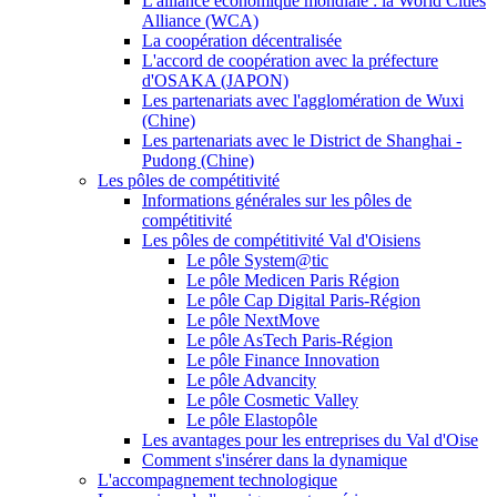
L'alliance économique mondiale : la World Cities
Alliance (WCA)
La coopération décentralisée
L'accord de coopération avec la préfecture
d'OSAKA (JAPON)
Les partenariats avec l'agglomération de Wuxi
(Chine)
Les partenariats avec le District de Shanghai -
Pudong (Chine)
Les pôles de compétitivité
Informations générales sur les pôles de
compétitivité
Les pôles de compétitivité Val d'Oisiens
Le pôle System@tic
Le pôle Medicen Paris Région
Le pôle Cap Digital Paris-Région
Le pôle NextMove
Le pôle AsTech Paris-Région
Le pôle Finance Innovation
Le pôle Advancity
Le pôle Cosmetic Valley
Le pôle Elastopôle
Les avantages pour les entreprises du Val d'Oise
Comment s'insérer dans la dynamique
L'accompagnement technologique