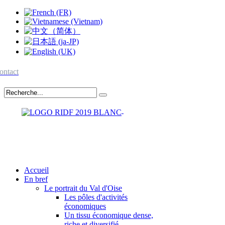
ontact
Accueil
En bref
Le portrait du Val d'Oise
Les pôles d'activités
économiques
Un tissu économique dense,
riche et diversifié