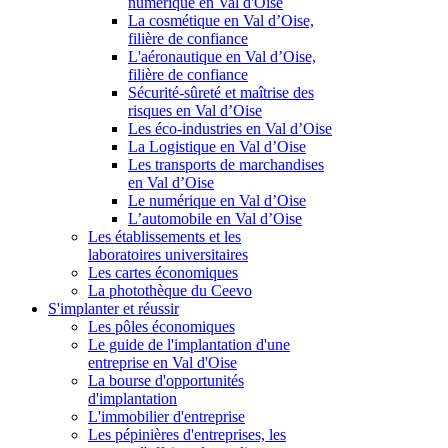
numérique en Val d'Oise
La cosmétique en Val d’Oise,
filière de confiance
L'aéronautique en Val d’Oise,
filière de confiance
Sécurité-sûreté et maîtrise des
risques en Val d’Oise
Les éco-industries en Val d’Oise
La Logistique en Val d’Oise
Les transports de marchandises
en Val d’Oise
Le numérique en Val d’Oise
L’automobile en Val d’Oise
Les établissements et les
laboratoires universitaires
Les cartes économiques
La photothèque du Ceevo
S'implanter et réussir
Les pôles économiques
Le guide de l'implantation d'une
entreprise en Val d'Oise
La bourse d'opportunités
d'implantation
L'immobilier d'entreprise
Les pépinières d'entreprises, les