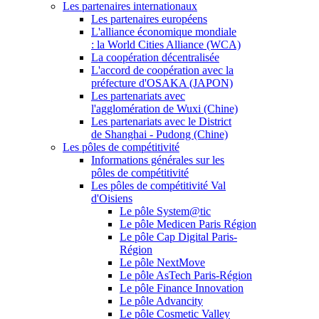
Les partenaires internationaux
Les partenaires européens
L'alliance économique mondiale
: la World Cities Alliance (WCA)
La coopération décentralisée
L'accord de coopération avec la
préfecture d'OSAKA (JAPON)
Les partenariats avec
l'agglomération de Wuxi (Chine)
Les partenariats avec le District
de Shanghai - Pudong (Chine)
Les pôles de compétitivité
Informations générales sur les
pôles de compétitivité
Les pôles de compétitivité Val
d'Oisiens
Le pôle System@tic
Le pôle Medicen Paris Région
Le pôle Cap Digital Paris-
Région
Le pôle NextMove
Le pôle AsTech Paris-Région
Le pôle Finance Innovation
Le pôle Advancity
Le pôle Cosmetic Valley