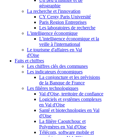
Un peu d'histoire et de
géographie
La recherche et l'innovation
CY Cergy Paris Université
Paris Region Entreprises
Les laboratoires de recherche
L'intelligence économique
L'intelligence économique et la
veille à l'international
Le tourisme d'affaires en Val
d'Oise
Faits et chiffres
Les chiffres clés des communes
Les indicateurs économiques
La conjoncture et les prévisions
de la Banque de France
Les filières technologiques
Val d'Oise, territoire de confiance
Logiciels et systèmes complexes
en Val d'Oise
Santé et biotechnologies en Val
d'Oise
La filière Caoutchouc et
Polymères en Val d'Oise
Télécom, software mobile et