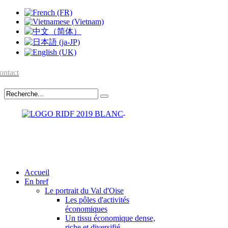
ontact
Accueil
En bref
Le portrait du Val d'Oise
Les pôles d'activités
économiques
Un tissu économique dense,
riche et diversifié