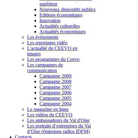
supérieur
Nouveaux dispositifs publics
Editions économiques
Innovation
Actualités culturelles
Actualités économiques
Les événements
Les reportages vidéo
L'actualité du CEEVO en
images
Les programmes du Ceevo
Les campagnes de
communication
Campagne 2009
Campagne 2008
Campagne 2007
Campagne 2006
Campagne 2005
Campagne 2004
Le magazine en ligne
Les vidéos du CEEVO
Les ambassadeurs du Val d'Oise
Les portraits d’entreprises du Val
d’Oise (émissions radios IDFM)
Contacts