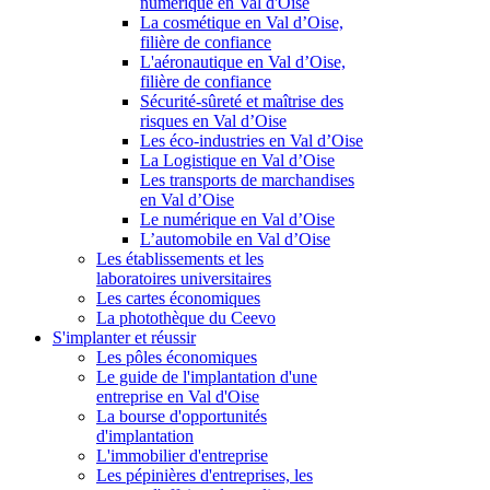
numérique en Val d'Oise
La cosmétique en Val d’Oise,
filière de confiance
L'aéronautique en Val d’Oise,
filière de confiance
Sécurité-sûreté et maîtrise des
risques en Val d’Oise
Les éco-industries en Val d’Oise
La Logistique en Val d’Oise
Les transports de marchandises
en Val d’Oise
Le numérique en Val d’Oise
L’automobile en Val d’Oise
Les établissements et les
laboratoires universitaires
Les cartes économiques
La photothèque du Ceevo
S'implanter et réussir
Les pôles économiques
Le guide de l'implantation d'une
entreprise en Val d'Oise
La bourse d'opportunités
d'implantation
L'immobilier d'entreprise
Les pépinières d'entreprises, les