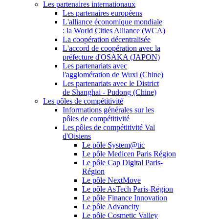
Les partenaires internationaux
Les partenaires européens
L'alliance économique mondiale
: la World Cities Alliance (WCA)
La coopération décentralisée
L'accord de coopération avec la
préfecture d'OSAKA (JAPON)
Les partenariats avec
l'agglomération de Wuxi (Chine)
Les partenariats avec le District
de Shanghai - Pudong (Chine)
Les pôles de compétitivité
Informations générales sur les
pôles de compétitivité
Les pôles de compétitivité Val
d'Oisiens
Le pôle System@tic
Le pôle Medicen Paris Région
Le pôle Cap Digital Paris-
Région
Le pôle NextMove
Le pôle AsTech Paris-Région
Le pôle Finance Innovation
Le pôle Advancity
Le pôle Cosmetic Valley