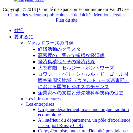
Copyright ©2014 | Comité d'Expansion Economique du Val d'Oise |
Charte des valeurs républicaines et de laicité
|
Mentions légales
|
Plan du site
|
歓迎
要するに
ヴァルドワーズの肖像
経済活動のクラスター
高密度の、豊かで多様な経済網
経済集積地とその経済路線
大都市圏 セルジー・ポントワーズ
ロワシー・パリ・シャルル・ド・ゴール国
際空港周辺地域 （ヴァルドワーズ県東部）
における国際ビジネスのチャンス
企業家への支援と最先端科学技術の促進
Les infrastructures
Les entreprises
Un jeune département, mais une longue tradition
économique
A l'intérieur du département, un pôle d'excellence
: l'aéroport Roissy CDG
Cergy-Pontoise, une carte d'identité prestigieuse