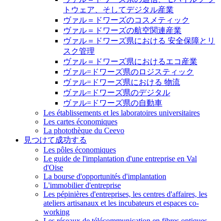
トウェア、そしてデジタル産業
ヴァル＝ドワーズのコスメティック
ヴァル＝ドワーズの航空関連産業
ヴァル＝ドワーズ県における 安全保障とリ
スク管理
ヴァル＝ドワーズ県におけるエコ産業
ヴァル=ドワーズ県のロジスティック
ヴァル=ドワーズ県における 物流
ヴァル=ドワーズ県のデジタル
ヴァル=ドワーズ県の自動車
Les établissements et les laboratoires universitaires
Les cartes économiques
La photothèque du Ceevo
見つけて成功する
Les pôles économiques
Le guide de l'implantation d'une entreprise en Val
d'Oise
La bourse d'opportunités d'implantation
L'immobilier d'entreprise
Les pépinières d'entreprises, les centres d'affaires, les
ateliers artisanaux et les incubateurs et espaces co-
working
Les réseaux de télécommunication en fibres optiques