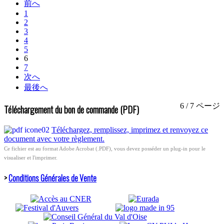
前へ
1
2
3
4
5
6
7
次へ
最後へ
6 / 7 ページ
Téléchargement du bon de commande (PDF)
Téléchargez, remplissez, imprimez et renvoyez ce
document avec votre règlement.
Ce fichier est au format Adobe Acrobat (.PDF), vous devez posséder un plug-in pour le
visualiser et l'imprimer.
>
Conditions Générales de Vente