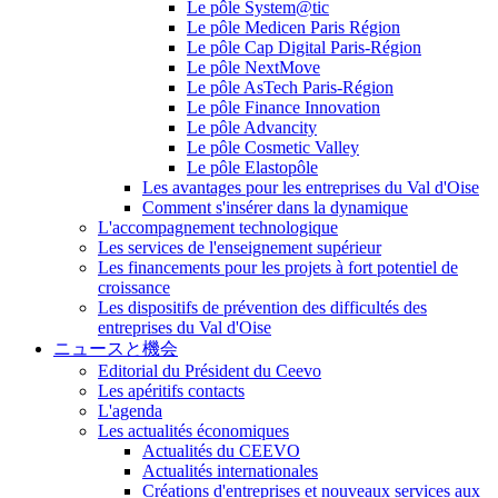
Le pôle System@tic
Le pôle Medicen Paris Région
Le pôle Cap Digital Paris-Région
Le pôle NextMove
Le pôle AsTech Paris-Région
Le pôle Finance Innovation
Le pôle Advancity
Le pôle Cosmetic Valley
Le pôle Elastopôle
Les avantages pour les entreprises du Val d'Oise
Comment s'insérer dans la dynamique
L'accompagnement technologique
Les services de l'enseignement supérieur
Les financements pour les projets à fort potentiel de
croissance
Les dispositifs de prévention des difficultés des
entreprises du Val d'Oise
ニュースと機会
Editorial du Président du Ceevo
Les apéritifs contacts
L'agenda
Les actualités économiques
Actualités du CEEVO
Actualités internationales
Créations d'entreprises et nouveaux services aux