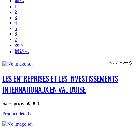
前へ
1
2
3
4
5
6
7
次へ
最後へ
6 / 7 ページ
LES ENTREPRISES ET LES INVESTISSEMENTS
INTERNATIONAUX EN VAL D'OISE
Sales price:
60,00 €
Product details