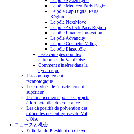
Le pôle System@tic
Le pôle Medicen Paris Région
Le pôle Cap Digital Paris-
Région
Le pôle NextMove
Le pôle AsTech Paris-Région
Le pôle Finance Innovation
Le pôle Advancity
Le pôle Cosmetic Valley
Le pôle Elastopôle
Les avantages pour les
entreprises du Val d'Oise
Comment s'insérer dans la
dynamique
L'accompagnement
technologique
Les services de l'enseignement
supérieur
Les financements pour les projets
à fort potentiel de croissance
Les dispositifs de prévention des
difficultés des entreprises du Val
d'Oise
ニュースと機会
Editorial du Président du Ceevo