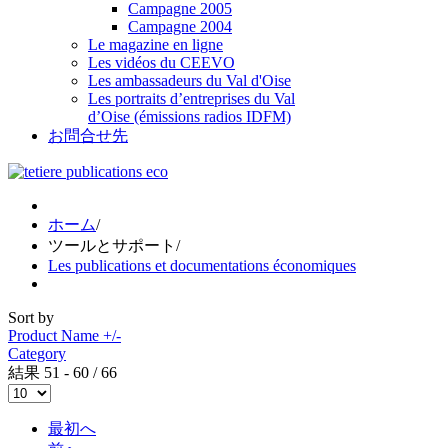
Campagne 2005
Campagne 2004
Le magazine en ligne
Les vidéos du CEEVO
Les ambassadeurs du Val d'Oise
Les portraits d’entreprises du Val
d’Oise (émissions radios IDFM)
お問合せ先
ホーム
/
ツールとサポート
/
Les publications et documentations économiques
Sort by
Product Name +/-
Category
結果 51 - 60 / 66
最初へ