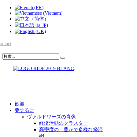
ontact
歓迎
要するに
ヴァルドワーズの肖像
経済活動のクラスター
高密度の、豊かで多様な経済
網