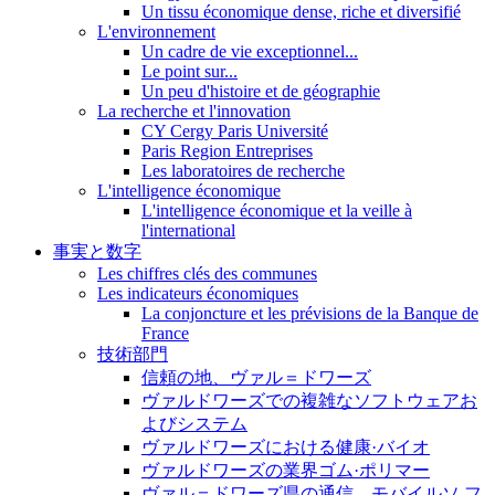
Un tissu économique dense, riche et diversifié
L'environnement
Un cadre de vie exceptionnel...
Le point sur...
Un peu d'histoire et de géographie
La recherche et l'innovation
CY Cergy Paris Université
Paris Region Entreprises
Les laboratoires de recherche
L'intelligence économique
L'intelligence économique et la veille à
l'international
事実と数字
Les chiffres clés des communes
Les indicateurs économiques
La conjoncture et les prévisions de la Banque de
France
技術部門
信頼の地、ヴァル＝ドワーズ
ヴァルドワーズでの複雑なソフトウェアお
よびシステム
ヴァルドワーズにおける健康·バイオ
ヴァルドワーズの業界ゴム·ポリマー
ヴァル＝ドワーズ県の通信、モバイルソ フ