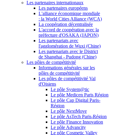
Les partenaires internationaux
Les partenaires européens
L'alliance économique mondiale
: la World Cities Alliance (WCA)
La coopération décentralisée
L'accord de coopération avec la
préfecture d'OSAKA (JAPON)
Les partenariats avec
l'agglomération de Wuxi (Chine)
Les partenariats avec le District
de Shanghai - Pudong (Chine)
Les pôles de compétitivité
Informations générales sur les
pôles de compétitivité
Les pôles de compétitivité Val
d'Oisiens
Le pôle System@tic
Le pôle Medicen Paris Région
Le pôle Cap Digital Paris-
Région
Le pôle NextMove
Le pôle AsTech Paris-Région
Le pôle Finance Innovation
Le pôle Advancity
Le pôle Cosmetic Valley