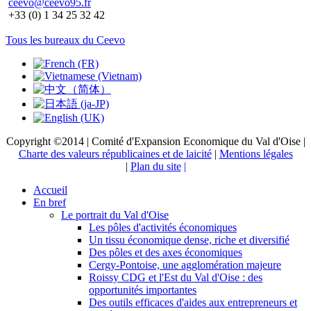
ceevo@ceevo95.fr
+33 (0) 1 34 25 32 42
Tous les bureaux du Ceevo
Copyright ©2014 | Comité d'Expansion Economique du Val d'Oise |
Charte des valeurs républicaines et de laicité
|
Mentions légales
|
Plan du site
|
Accueil
En bref
Le portrait du Val d'Oise
Les pôles d'activités économiques
Un tissu économique dense, riche et diversifié
Des pôles et des axes économiques
Cergy-Pontoise, une agglomération majeure
Roissy CDG et l'Est du Val d'Oise : des
opportunités importantes
Des outils efficaces d'aides aux entrepreneurs et