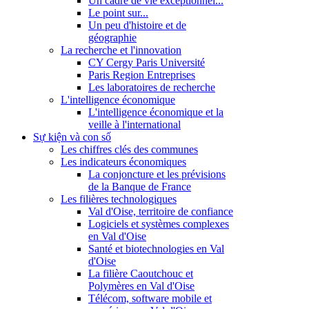
Un cadre de vie exceptionnel...
Le point sur...
Un peu d'histoire et de
géographie
La recherche et l'innovation
CY Cergy Paris Université
Paris Region Entreprises
Les laboratoires de recherche
L'intelligence économique
L'intelligence économique et la
veille à l'international
Sự kiện và con số
Les chiffres clés des communes
Les indicateurs économiques
La conjoncture et les prévisions
de la Banque de France
Les filières technologiques
Val d'Oise, territoire de confiance
Logiciels et systèmes complexes
en Val d'Oise
Santé et biotechnologies en Val
d'Oise
La filière Caoutchouc et
Polymères en Val d'Oise
Télécom, software mobile et