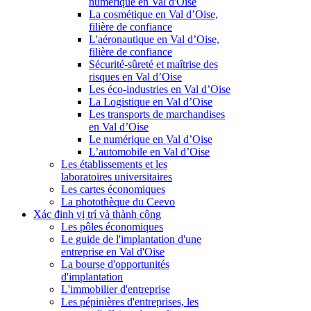
numérique en Val d'Oise
La cosmétique en Val d’Oise,
filière de confiance
L'aéronautique en Val d’Oise,
filière de confiance
Sécurité-sûreté et maîtrise des
risques en Val d’Oise
Les éco-industries en Val d’Oise
La Logistique en Val d’Oise
Les transports de marchandises
en Val d’Oise
Le numérique en Val d’Oise
L’automobile en Val d’Oise
Les établissements et les
laboratoires universitaires
Les cartes économiques
La photothèque du Ceevo
Xác định vị trí và thành công
Les pôles économiques
Le guide de l'implantation d'une
entreprise en Val d'Oise
La bourse d'opportunités
d'implantation
L'immobilier d'entreprise
Les pépinières d'entreprises, les