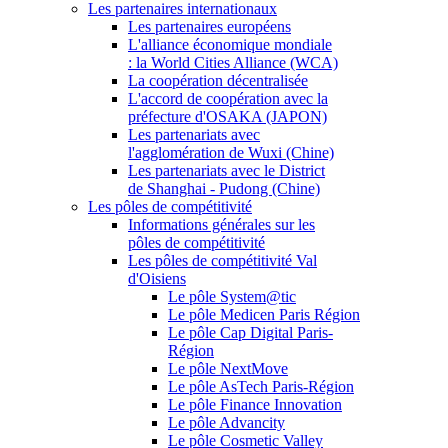
Les partenaires internationaux
Les partenaires européens
L'alliance économique mondiale
: la World Cities Alliance (WCA)
La coopération décentralisée
L'accord de coopération avec la
préfecture d'OSAKA (JAPON)
Les partenariats avec
l'agglomération de Wuxi (Chine)
Les partenariats avec le District
de Shanghai - Pudong (Chine)
Les pôles de compétitivité
Informations générales sur les
pôles de compétitivité
Les pôles de compétitivité Val
d'Oisiens
Le pôle System@tic
Le pôle Medicen Paris Région
Le pôle Cap Digital Paris-
Région
Le pôle NextMove
Le pôle AsTech Paris-Région
Le pôle Finance Innovation
Le pôle Advancity
Le pôle Cosmetic Valley