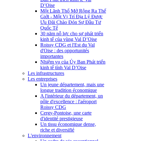
D’Oise
Một Lãnh Thổ Mở Rộng Ra Thế
Giới - Một Vị Trí Địa Lý Được
Ưu Đãi Chào Đón Sự Đầu Tư
Quốc Tế
30 năm nỗ lực cho sự phát triển
kinh tế của vùng Val D’Oise
Roissy CDG et l'Est du Val
d'Oise : des opportunités
importantes
Nhiệm vụ của Ủy Ban Phát triển
kinh tế tỉnh Val D’Oise
Les infrastructures
Les entreprises
Un jeune département, mais une
longue tradition économique
A l'intérieur du département, un
pôle d'excellence : l'aéroport
Roissy CDG
Cergy-Pontoise, une carte
d'identité prestigieuse
Un tissu économique dense,
riche et diversifié
L'environnement