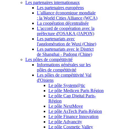
Les partenaires internationaux
Les partenaires européens
L'alliance économique mondiale
: la World Cities Alliance (WCA)
La coopération décentralisée
L'accord de coopération avec la
préfecture d'OSAKA (JAPON)
Les partenariats avec
l'agglomération de Wuxi (Chine)
Les partenariats avec le District
de Shanghai - Pudong (Chine)
Les pôles de compétitivité
Informations générales sur les
pôles de compétitivité
Les pôles de compétitivité Val
d'Oisiens
Le pôle System@tic
Le pôle Medicen Paris Région
Le pôle Cap Digital Paris-
Région
Le pôle NextMove
Le pôle AsTech Paris-Région
Le pôle Finance Innovation
Le pôle Advancity
Le pôle Cosmetic Valley