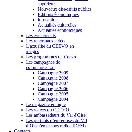
supérieur
Nouveaux dispositifs publics
Editions économiques
Innovation
Actualités culturelles
Actualités économiques
Les événements
Les reportages vidéo
L'actualité du CEEVO en
images
Les programmes du Ceevo
Les campagnes de
communication
Campagne 2009
Campagne 2008
Campagne 2007
Campagne 2006
Campagne 2005
Campagne 2004
Le magazine en ligne
Les vidéos du CEEVO
Les ambassadeurs du Val d'Oise
Les portraits d’entreprises du Val
d’Oise (émissions radios IDFM)
Contacts