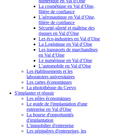
numérique en Val d'Oise
La cosmétique en Val d’Oise,
filière de confiance
L'aéronautique en Val d’Oise,
filière de confiance
Sécurité-sûreté et maîtrise des
risques en Val d’Oise
Les éco-industries en Val d’Oise
La Logistique en Val d’Oise
Les transports de marchandises
en Val d’Oise
Le numérique en Val d’Oise
L’automobile en Val d’Oise
Les établissements et les
laboratoires universitaires
Les cartes économiques
La photothèque du Ceevo
S'implanter et réussir
Les pôles économiques
Le guide de l'implantation d'une
entreprise en Val d'Oise
La bourse d'opportunités
d'implantation
L'immobilier d'entreprise
Les pépinières d'entreprises, les