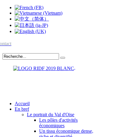
ontact
Accueil
En bref
Le portrait du Val d'Oise
Les pôles d'activités
économiques
Un tissu économique dense,
riche et diversifié