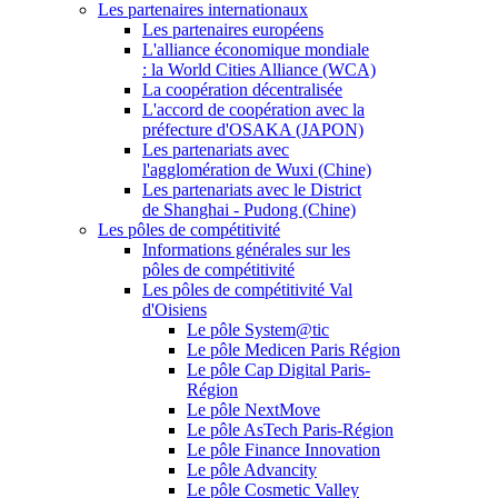
Les partenaires internationaux
Les partenaires européens
L'alliance économique mondiale
: la World Cities Alliance (WCA)
La coopération décentralisée
L'accord de coopération avec la
préfecture d'OSAKA (JAPON)
Les partenariats avec
l'agglomération de Wuxi (Chine)
Les partenariats avec le District
de Shanghai - Pudong (Chine)
Les pôles de compétitivité
Informations générales sur les
pôles de compétitivité
Les pôles de compétitivité Val
d'Oisiens
Le pôle System@tic
Le pôle Medicen Paris Région
Le pôle Cap Digital Paris-
Région
Le pôle NextMove
Le pôle AsTech Paris-Région
Le pôle Finance Innovation
Le pôle Advancity
Le pôle Cosmetic Valley