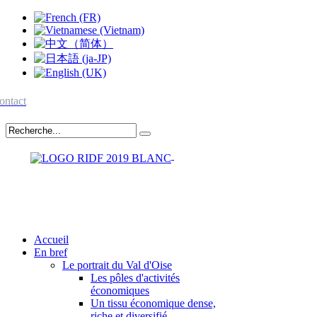
ontact
Accueil
En bref
Le portrait du Val d'Oise
Les pôles d'activités
économiques
Un tissu économique dense,
riche et diversifié