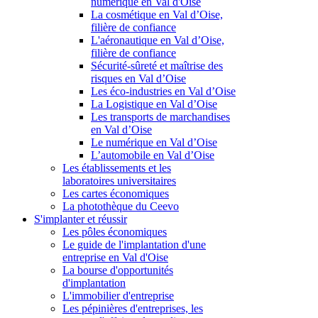
numérique en Val d'Oise
La cosmétique en Val d’Oise,
filière de confiance
L'aéronautique en Val d’Oise,
filière de confiance
Sécurité-sûreté et maîtrise des
risques en Val d’Oise
Les éco-industries en Val d’Oise
La Logistique en Val d’Oise
Les transports de marchandises
en Val d’Oise
Le numérique en Val d’Oise
L’automobile en Val d’Oise
Les établissements et les
laboratoires universitaires
Les cartes économiques
La photothèque du Ceevo
S'implanter et réussir
Les pôles économiques
Le guide de l'implantation d'une
entreprise en Val d'Oise
La bourse d'opportunités
d'implantation
L'immobilier d'entreprise
Les pépinières d'entreprises, les