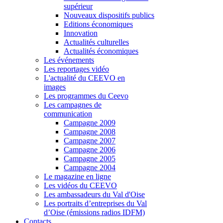
supérieur
Nouveaux dispositifs publics
Editions économiques
Innovation
Actualités culturelles
Actualités économiques
Les événements
Les reportages vidéo
L'actualité du CEEVO en
images
Les programmes du Ceevo
Les campagnes de
communication
Campagne 2009
Campagne 2008
Campagne 2007
Campagne 2006
Campagne 2005
Campagne 2004
Le magazine en ligne
Les vidéos du CEEVO
Les ambassadeurs du Val d'Oise
Les portraits d’entreprises du Val
d’Oise (émissions radios IDFM)
Contacts