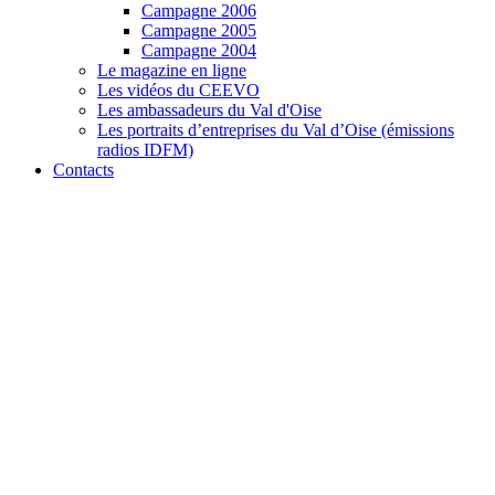
Campagne 2006
Campagne 2005
Campagne 2004
Le magazine en ligne
Les vidéos du CEEVO
Les ambassadeurs du Val d'Oise
Les portraits d’entreprises du Val d’Oise (émissions
radios IDFM)
Contacts