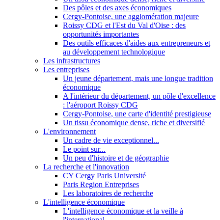
Des pôles et des axes économiques
Cergy-Pontoise, une agglomération majeure
Roissy CDG et l'Est du Val d'Oise : des
opportunités importantes
Des outils efficaces d'aides aux entrepreneurs et
au développement technologique
Les infrastructures
Les entreprises
Un jeune département, mais une longue tradition
économique
A l'intérieur du département, un pôle d'excellence
: l'aéroport Roissy CDG
Cergy-Pontoise, une carte d'identité prestigieuse
Un tissu économique dense, riche et diversifié
L'environnement
Un cadre de vie exceptionnel...
Le point sur...
Un peu d'histoire et de géographie
La recherche et l'innovation
CY Cergy Paris Université
Paris Region Entreprises
Les laboratoires de recherche
L'intelligence économique
L'intelligence économique et la veille à
l'international