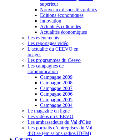
supérieur
Nouveaux dispositifs publics
Editions économiques
Innovation
Actualités culturelles
Actualités économiques
Les événements
Les reportages vidéo
L'actualité du CEEVO en
images
Les programmes du Ceevo
Les campagnes de
communication
Campagne 2009
Campagne 2008
Campagne 2007
Campagne 2006
Campagne 2005
Campagne 2004
Le magazine en ligne
Les vidéos du CEEVO
Les ambassadeurs du Val d'Oise
Les portraits d’entreprises du Val
d’Oise (émissions radios IDFM)
Contacts