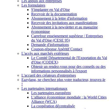
Les appuis aux entreprises
Les formulaires
S'implanter en Val d'Oise
Recevoir de la documentation
Abonnement à la lettre d'information
Recevoir des invitations aux manifestations
Abonnement à la newsletter et au magazine
économique
Carrefour enseignement supérieur / Entreprises
du Val d'Oise (CESE 95)
Demande d'informations
Coupon-réponse Apéritif Contact
L'accès aux marchés extérieurs
Le Comité Départemental de l'Exportation du Val
d'Oise (CODEX)
Obtenir un rendez-vous pour des conseils ou des
informations personnalisés à l'export
L'accueil des créateurs d'entreprises
Eazylang, ne cherchez plus votre traducteur, trouvez-le
!
Les partenaires internationaux
Les partenaires européens
L'alliance économique mondiale : la World Cities
Alliance (WCA)
La coopération décentralisée