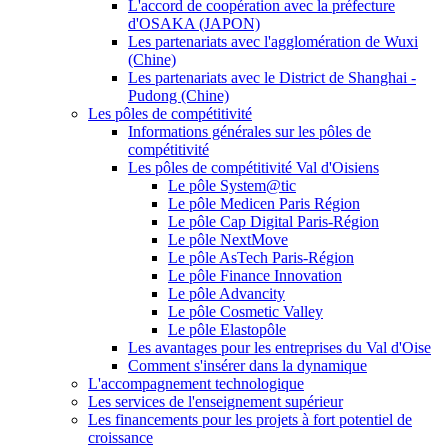
L'accord de coopération avec la préfecture
d'OSAKA (JAPON)
Les partenariats avec l'agglomération de Wuxi
(Chine)
Les partenariats avec le District de Shanghai -
Pudong (Chine)
Les pôles de compétitivité
Informations générales sur les pôles de
compétitivité
Les pôles de compétitivité Val d'Oisiens
Le pôle System@tic
Le pôle Medicen Paris Région
Le pôle Cap Digital Paris-Région
Le pôle NextMove
Le pôle AsTech Paris-Région
Le pôle Finance Innovation
Le pôle Advancity
Le pôle Cosmetic Valley
Le pôle Elastopôle
Les avantages pour les entreprises du Val d'Oise
Comment s'insérer dans la dynamique
L'accompagnement technologique
Les services de l'enseignement supérieur
Les financements pour les projets à fort potentiel de
croissance