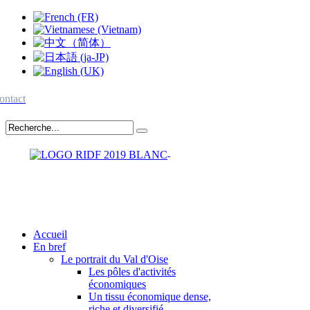
ontact
Accueil
En bref
Le portrait du Val d'Oise
Les pôles d'activités
économiques
Un tissu économique dense,
riche et diversifié