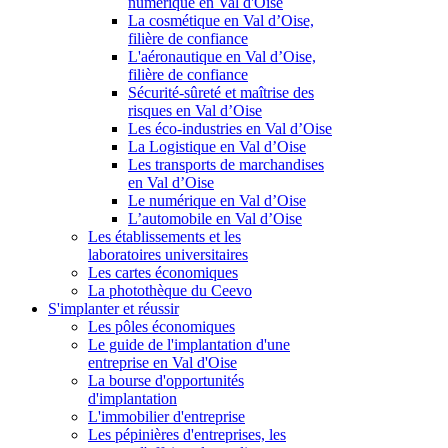
numérique en Val d'Oise
La cosmétique en Val d’Oise,
filière de confiance
L'aéronautique en Val d’Oise,
filière de confiance
Sécurité-sûreté et maîtrise des
risques en Val d’Oise
Les éco-industries en Val d’Oise
La Logistique en Val d’Oise
Les transports de marchandises
en Val d’Oise
Le numérique en Val d’Oise
L’automobile en Val d’Oise
Les établissements et les
laboratoires universitaires
Les cartes économiques
La photothèque du Ceevo
S'implanter et réussir
Les pôles économiques
Le guide de l'implantation d'une
entreprise en Val d'Oise
La bourse d'opportunités
d'implantation
L'immobilier d'entreprise
Les pépinières d'entreprises, les