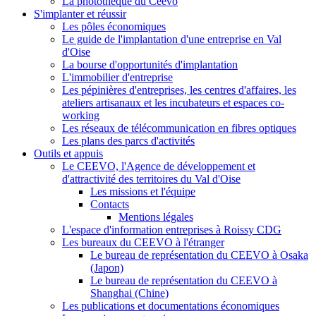
La photothèque du Ceevo
S'implanter et réussir
Les pôles économiques
Le guide de l'implantation d'une entreprise en Val
d'Oise
La bourse d'opportunités d'implantation
L'immobilier d'entreprise
Les pépinières d'entreprises, les centres d'affaires, les
ateliers artisanaux et les incubateurs et espaces co-
working
Les réseaux de télécommunication en fibres optiques
Les plans des parcs d'activités
Outils et appuis
Le CEEVO, l'Agence de développement et
d'attractivité des territoires du Val d'Oise
Les missions et l'équipe
Contacts
Mentions légales
L'espace d'information entreprises à Roissy CDG
Les bureaux du CEEVO à l'étranger
Le bureau de représentation du CEEVO à Osaka
(Japon)
Le bureau de représentation du CEEVO à
Shanghai (Chine)
Les publications et documentations économiques