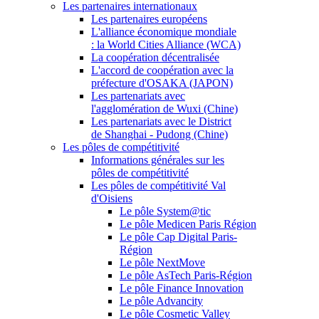
Les partenaires internationaux
Les partenaires européens
L'alliance économique mondiale
: la World Cities Alliance (WCA)
La coopération décentralisée
L'accord de coopération avec la
préfecture d'OSAKA (JAPON)
Les partenariats avec
l'agglomération de Wuxi (Chine)
Les partenariats avec le District
de Shanghai - Pudong (Chine)
Les pôles de compétitivité
Informations générales sur les
pôles de compétitivité
Les pôles de compétitivité Val
d'Oisiens
Le pôle System@tic
Le pôle Medicen Paris Région
Le pôle Cap Digital Paris-
Région
Le pôle NextMove
Le pôle AsTech Paris-Région
Le pôle Finance Innovation
Le pôle Advancity
Le pôle Cosmetic Valley