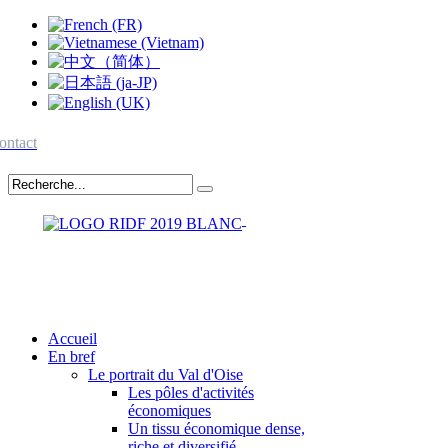
ontact
Accueil
En bref
Le portrait du Val d'Oise
Les pôles d'activités
économiques
Un tissu économique dense,
riche et diversifié