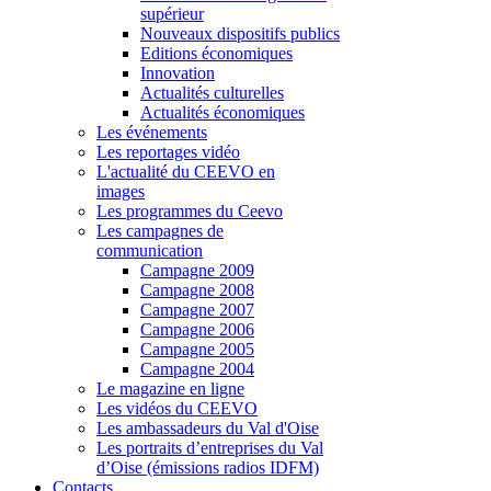
supérieur
Nouveaux dispositifs publics
Editions économiques
Innovation
Actualités culturelles
Actualités économiques
Les événements
Les reportages vidéo
L'actualité du CEEVO en
images
Les programmes du Ceevo
Les campagnes de
communication
Campagne 2009
Campagne 2008
Campagne 2007
Campagne 2006
Campagne 2005
Campagne 2004
Le magazine en ligne
Les vidéos du CEEVO
Les ambassadeurs du Val d'Oise
Les portraits d’entreprises du Val
d’Oise (émissions radios IDFM)
Contacts