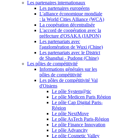
Les partenaires internationaux
Les partenaires européens
L'alliance économique mondiale
: la World Cities Alliance (WCA)
La coopération décentralisée
L'accord de coopération avec la
préfecture d'OSAKA (JAPON)
Les partenariats avec
l'agglomération de Wuxi (Chine)
Les partenariats avec le District
de Shanghai - Pudong (Chine)
Les pôles de compétitivité
Informations générales sur les
pôles de compétitivité
Les pôles de compétitivité Val
d'Oisiens
Le pôle System@tic
Le pôle Medicen Paris Région
Le pôle Cap Digital Paris-
Région
Le pôle NextMove
Le pôle AsTech Paris-Région
Le pôle Finance Innovation
Le pôle Advancity
Le pôle Cosmetic Valley