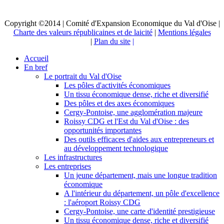
Copyright ©2014 | Comité d'Expansion Economique du Val d'Oise |
Charte des valeurs républicaines et de laicité
|
Mentions légales
|
Plan du site
|
Accueil
En bref
Le portrait du Val d'Oise
Les pôles d'activités économiques
Un tissu économique dense, riche et diversifié
Des pôles et des axes économiques
Cergy-Pontoise, une agglomération majeure
Roissy CDG et l'Est du Val d'Oise : des
opportunités importantes
Des outils efficaces d'aides aux entrepreneurs et
au développement technologique
Les infrastructures
Les entreprises
Un jeune département, mais une longue tradition
économique
A l'intérieur du département, un pôle d'excellence
: l'aéroport Roissy CDG
Cergy-Pontoise, une carte d'identité prestigieuse
Un tissu économique dense, riche et diversifié