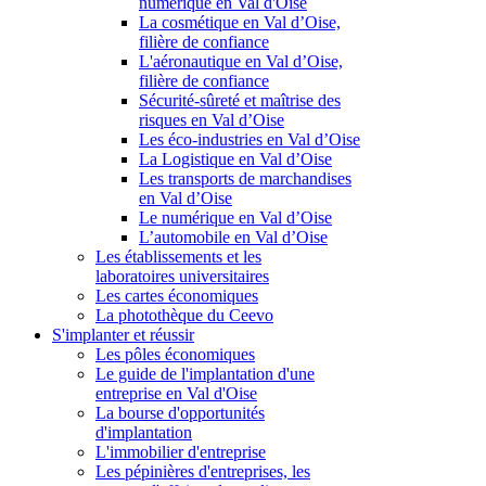
numérique en Val d'Oise
La cosmétique en Val d’Oise,
filière de confiance
L'aéronautique en Val d’Oise,
filière de confiance
Sécurité-sûreté et maîtrise des
risques en Val d’Oise
Les éco-industries en Val d’Oise
La Logistique en Val d’Oise
Les transports de marchandises
en Val d’Oise
Le numérique en Val d’Oise
L’automobile en Val d’Oise
Les établissements et les
laboratoires universitaires
Les cartes économiques
La photothèque du Ceevo
S'implanter et réussir
Les pôles économiques
Le guide de l'implantation d'une
entreprise en Val d'Oise
La bourse d'opportunités
d'implantation
L'immobilier d'entreprise
Les pépinières d'entreprises, les