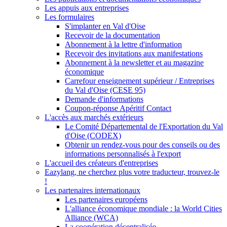
Les appuis aux entreprises
Les formulaires
S'implanter en Val d'Oise
Recevoir de la documentation
Abonnement à la lettre d'information
Recevoir des invitations aux manifestations
Abonnement à la newsletter et au magazine
économique
Carrefour enseignement supérieur / Entreprises
du Val d'Oise (CESE 95)
Demande d'informations
Coupon-réponse Apéritif Contact
L'accès aux marchés extérieurs
Le Comité Départemental de l'Exportation du Val
d'Oise (CODEX)
Obtenir un rendez-vous pour des conseils ou des
informations personnalisés à l'export
L'accueil des créateurs d'entreprises
Eazylang, ne cherchez plus votre traducteur, trouvez-le
!
Les partenaires internationaux
Les partenaires européens
L'alliance économique mondiale : la World Cities
Alliance (WCA)
La coopération décentralisée