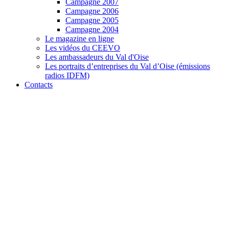
Campagne 2007
Campagne 2006
Campagne 2005
Campagne 2004
Le magazine en ligne
Les vidéos du CEEVO
Les ambassadeurs du Val d'Oise
Les portraits d’entreprises du Val d’Oise (émissions
radios IDFM)
Contacts