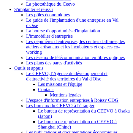
La photothèque du Ceevo
S'implanter et réussir
Les pôles économiques
Le guide de l'implantation d'une entreprise en Val
d'Oise
La bourse d'opportunités d'implantation
L'immobilier d'entreprise
Les pépinières d'entreprises, les centres d'affaires, les
ateliers artisanaux et les incubateurs et espaces co-
working
Les réseaux de télécommunication en fibres optiques
Les plans des parcs d'activités
Outils et appuis
Le CEEVO, l'Agence de développement et
d'attractivité des territoires du Val d'Oise
Les missions et l'équipe
Contacts
Mentions légales
L'espace d'information entreprises à Roissy CDG
Les bureaux du CEEVO à l'étranger
Le bureau de représentation du CEEVO à Osaka
(Japon)
Le bureau de représentation du CEEVO à
Shanghai (Chine)
Les publications et documentations économiques