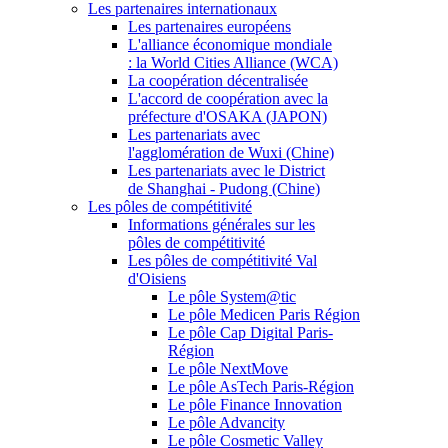
Les partenaires internationaux
Les partenaires européens
L'alliance économique mondiale
: la World Cities Alliance (WCA)
La coopération décentralisée
L'accord de coopération avec la
préfecture d'OSAKA (JAPON)
Les partenariats avec
l'agglomération de Wuxi (Chine)
Les partenariats avec le District
de Shanghai - Pudong (Chine)
Les pôles de compétitivité
Informations générales sur les
pôles de compétitivité
Les pôles de compétitivité Val
d'Oisiens
Le pôle System@tic
Le pôle Medicen Paris Région
Le pôle Cap Digital Paris-
Région
Le pôle NextMove
Le pôle AsTech Paris-Région
Le pôle Finance Innovation
Le pôle Advancity
Le pôle Cosmetic Valley