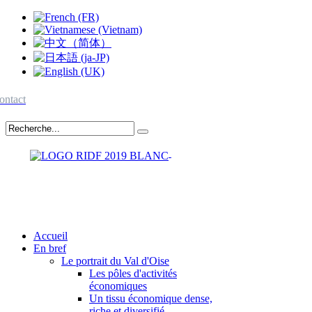
ontact
Accueil
En bref
Le portrait du Val d'Oise
Les pôles d'activités
économiques
Un tissu économique dense,
riche et diversifié