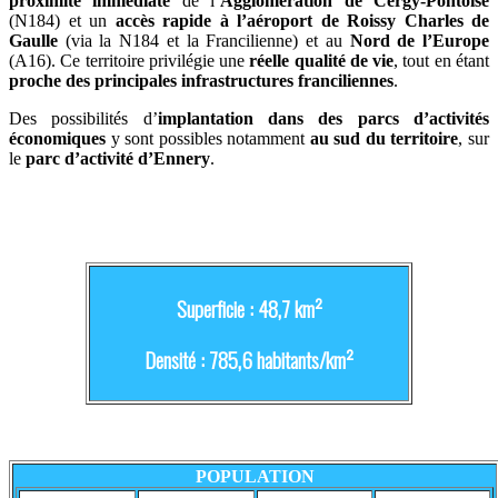
proximité immédiate
de l’
Agglomération de Cergy-Pontoise
(N184) et un
accès rapide à l’aéroport de Roissy Charles de
Gaulle
(via la N184 et la Francilienne) et au
Nord de l’Europe
(A16). Ce territoire privilégie une
réelle qualité de vie
, tout en étant
proche des principales infrastructures franciliennes
.
Des possibilités d’
implantation dans des parcs d’activités
économiques
y sont possibles notamment
au sud du territoire
, sur
le
parc d’activité d’Ennery
.
Superficie : 48,7 km²
Densité : 785,6 habitants/km²
POPULATION