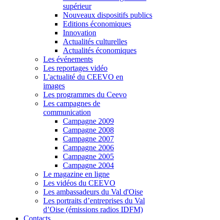
supérieur
Nouveaux dispositifs publics
Editions économiques
Innovation
Actualités culturelles
Actualités économiques
Les événements
Les reportages vidéo
L'actualité du CEEVO en
images
Les programmes du Ceevo
Les campagnes de
communication
Campagne 2009
Campagne 2008
Campagne 2007
Campagne 2006
Campagne 2005
Campagne 2004
Le magazine en ligne
Les vidéos du CEEVO
Les ambassadeurs du Val d'Oise
Les portraits d’entreprises du Val
d’Oise (émissions radios IDFM)
Contacts