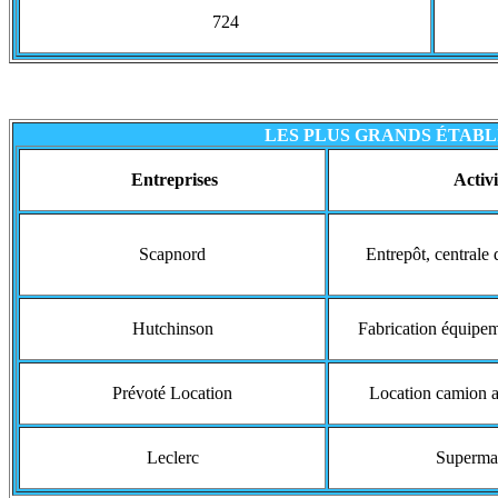
724
LES PLUS GRANDS ÉTAB
Entreprises
Activi
Scapnord
Entrepôt, centrale 
Hutchinson
Fabrication équipe
Prévoté Location
Location camion a
Leclerc
Superma