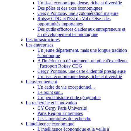
Un tissu économique dense, riche et diversifié
Des pôles et des axes économiques
Cergy-Pontoise, une agglomération majeure
Roissy CDG et l'Est du Val d'Oise : des
opportunités importantes
Des outils efficaces d'aides aux entrepreneurs et
au développement technologique
Les infrastructures
Les entreprises
Un jeune département, mais une longue tradition
économique
A l'intérieur du département, un pôle d'excellence
: l'aéroport Roissy CDG
Cergy-Pontoise, une carte d'identité prestigieuse
Un tissu économique dense, riche et diversifié
L'environnement
Un cadre de vie exceptionnel...
Le point sur...
Un peu d'histoire et de géographie
La recherche et l'innovation
CY Cergy Paris Université
Paris Region Entreprises
Les laboratoires de recherche
L'intelligence économique
L'intelligence économique et la veille à