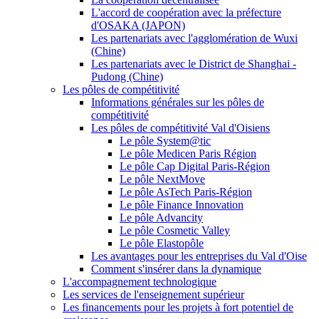
L'accord de coopération avec la préfecture
d'OSAKA (JAPON)
Les partenariats avec l'agglomération de Wuxi
(Chine)
Les partenariats avec le District de Shanghai -
Pudong (Chine)
Les pôles de compétitivité
Informations générales sur les pôles de
compétitivité
Les pôles de compétitivité Val d'Oisiens
Le pôle System@tic
Le pôle Medicen Paris Région
Le pôle Cap Digital Paris-Région
Le pôle NextMove
Le pôle AsTech Paris-Région
Le pôle Finance Innovation
Le pôle Advancity
Le pôle Cosmetic Valley
Le pôle Elastopôle
Les avantages pour les entreprises du Val d'Oise
Comment s'insérer dans la dynamique
L'accompagnement technologique
Les services de l'enseignement supérieur
Les financements pour les projets à fort potentiel de