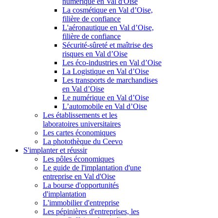
numérique en Val d'Oise
La cosmétique en Val d’Oise,
filière de confiance
L'aéronautique en Val d’Oise,
filière de confiance
Sécurité-sûreté et maîtrise des
risques en Val d’Oise
Les éco-industries en Val d’Oise
La Logistique en Val d’Oise
Les transports de marchandises
en Val d’Oise
Le numérique en Val d’Oise
L’automobile en Val d’Oise
Les établissements et les
laboratoires universitaires
Les cartes économiques
La photothèque du Ceevo
S'implanter et réussir
Les pôles économiques
Le guide de l'implantation d'une
entreprise en Val d'Oise
La bourse d'opportunités
d'implantation
L'immobilier d'entreprise
Les pépinières d'entreprises, les