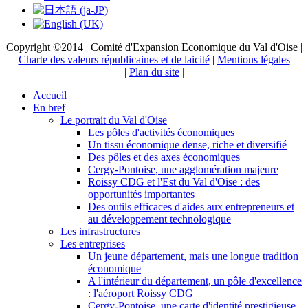
Copyright ©2014 | Comité d'Expansion Economique du Val d'Oise |
Charte des valeurs républicaines et de laicité
|
Mentions légales
|
Plan du site
|
Accueil
En bref
Le portrait du Val d'Oise
Les pôles d'activités économiques
Un tissu économique dense, riche et diversifié
Des pôles et des axes économiques
Cergy-Pontoise, une agglomération majeure
Roissy CDG et l'Est du Val d'Oise : des
opportunités importantes
Des outils efficaces d'aides aux entrepreneurs et
au développement technologique
Les infrastructures
Les entreprises
Un jeune département, mais une longue tradition
économique
A l'intérieur du département, un pôle d'excellence
: l'aéroport Roissy CDG
Cergy-Pontoise, une carte d'identité prestigieuse