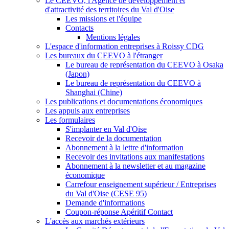
Le CEEVO, l'Agence de développement et
d'attractivité des territoires du Val d'Oise
Les missions et l'équipe
Contacts
Mentions légales
L'espace d'information entreprises à Roissy CDG
Les bureaux du CEEVO à l'étranger
Le bureau de représentation du CEEVO à Osaka
(Japon)
Le bureau de représentation du CEEVO à
Shanghai (Chine)
Les publications et documentations économiques
Les appuis aux entreprises
Les formulaires
S'implanter en Val d'Oise
Recevoir de la documentation
Abonnement à la lettre d'information
Recevoir des invitations aux manifestations
Abonnement à la newsletter et au magazine
économique
Carrefour enseignement supérieur / Entreprises
du Val d'Oise (CESE 95)
Demande d'informations
Coupon-réponse Apéritif Contact
L'accès aux marchés extérieurs