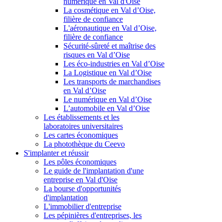
numérique en Val d'Oise
La cosmétique en Val d’Oise,
filière de confiance
L'aéronautique en Val d’Oise,
filière de confiance
Sécurité-sûreté et maîtrise des
risques en Val d’Oise
Les éco-industries en Val d’Oise
La Logistique en Val d’Oise
Les transports de marchandises
en Val d’Oise
Le numérique en Val d’Oise
L’automobile en Val d’Oise
Les établissements et les
laboratoires universitaires
Les cartes économiques
La photothèque du Ceevo
S'implanter et réussir
Les pôles économiques
Le guide de l'implantation d'une
entreprise en Val d'Oise
La bourse d'opportunités
d'implantation
L'immobilier d'entreprise
Les pépinières d'entreprises, les