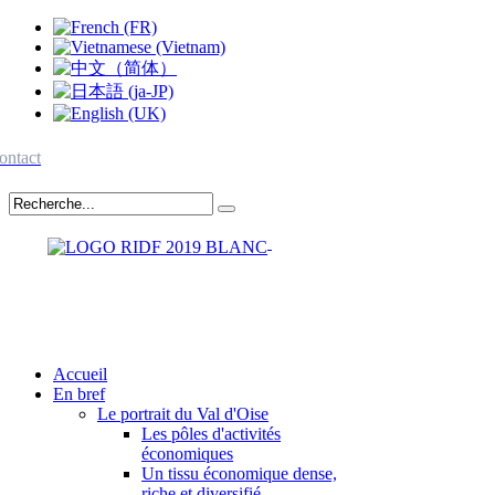
ontact
Accueil
En bref
Le portrait du Val d'Oise
Les pôles d'activités
économiques
Un tissu économique dense,
riche et diversifié