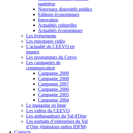
supérieur
Nouveaux dispositifs publics
Editions économiques
Innovation
Actualités culturelles
Actualités économiques
Les événements
Les reportages vidéo
L'actualité du CEEVO en
images
Les programmes du Ceevo
Les campagnes de
communication
Campagne 2009
Campagne 2008
Campagne 2007
Campagne 2006
Campagne 2005
Campagne 2004
Le magazine en ligne
Les vidéos du CEEVO
Les ambassadeurs du Val d'Oise
Les portraits d’entreprises du Val
d’Oise (émissions radios IDFM)
Contacts