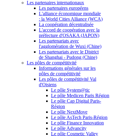
Les partenaires internationaux
Les partenaires européens
L'alliance économique mondiale
: la World Cities Alliance (WCA)
La coopération décentralisée
L'accord de coopération avec la
préfecture d'OSAKA (JAPON)
Les partenariats avec
l'agglomération de Wuxi (Chine)
Les partenariats avec le District
de Shanghai - Pudong (Chine)
Les pôles de compétitivité
Informations générales sur les
pôles de compétitivité
Les pôles de compétitivité Val
d'Oisiens
Le pôle System@tic
Le pôle Medicen Paris Région
Le pôle Cap Digital Paris-
Région
Le pôle NextMove
Le pôle AsTech Paris-Région
Le pôle Finance Innovation
Le pôle Advancity
Le pôle Cosmetic Valley