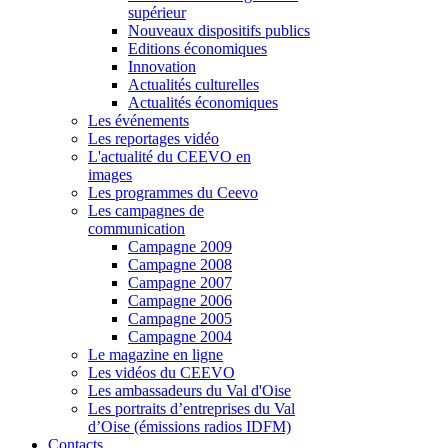
supérieur
Nouveaux dispositifs publics
Editions économiques
Innovation
Actualités culturelles
Actualités économiques
Les événements
Les reportages vidéo
L'actualité du CEEVO en
images
Les programmes du Ceevo
Les campagnes de
communication
Campagne 2009
Campagne 2008
Campagne 2007
Campagne 2006
Campagne 2005
Campagne 2004
Le magazine en ligne
Les vidéos du CEEVO
Les ambassadeurs du Val d'Oise
Les portraits d’entreprises du Val
d’Oise (émissions radios IDFM)
Contacts