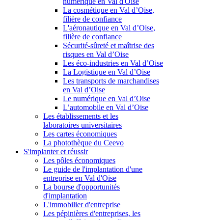
numérique en Val d'Oise
La cosmétique en Val d’Oise,
filière de confiance
L'aéronautique en Val d’Oise,
filière de confiance
Sécurité-sûreté et maîtrise des
risques en Val d’Oise
Les éco-industries en Val d’Oise
La Logistique en Val d’Oise
Les transports de marchandises
en Val d’Oise
Le numérique en Val d’Oise
L’automobile en Val d’Oise
Les établissements et les
laboratoires universitaires
Les cartes économiques
La photothèque du Ceevo
S'implanter et réussir
Les pôles économiques
Le guide de l'implantation d'une
entreprise en Val d'Oise
La bourse d'opportunités
d'implantation
L'immobilier d'entreprise
Les pépinières d'entreprises, les