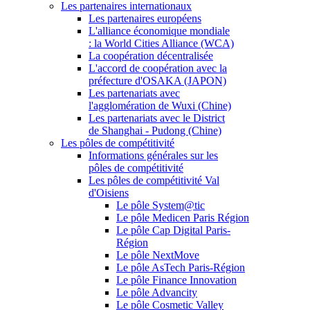
Les partenaires internationaux
Les partenaires européens
L'alliance économique mondiale
: la World Cities Alliance (WCA)
La coopération décentralisée
L'accord de coopération avec la
préfecture d'OSAKA (JAPON)
Les partenariats avec
l'agglomération de Wuxi (Chine)
Les partenariats avec le District
de Shanghai - Pudong (Chine)
Les pôles de compétitivité
Informations générales sur les
pôles de compétitivité
Les pôles de compétitivité Val
d'Oisiens
Le pôle System@tic
Le pôle Medicen Paris Région
Le pôle Cap Digital Paris-
Région
Le pôle NextMove
Le pôle AsTech Paris-Région
Le pôle Finance Innovation
Le pôle Advancity
Le pôle Cosmetic Valley