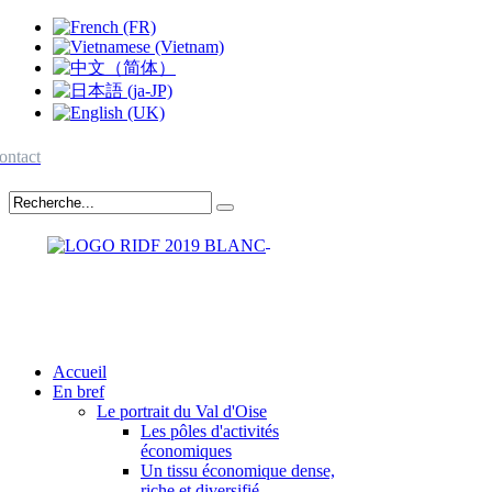
ontact
Accueil
En bref
Le portrait du Val d'Oise
Les pôles d'activités
économiques
Un tissu économique dense,
riche et diversifié