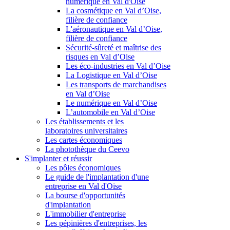
numérique en Val d'Oise
La cosmétique en Val d’Oise,
filière de confiance
L'aéronautique en Val d’Oise,
filière de confiance
Sécurité-sûreté et maîtrise des
risques en Val d’Oise
Les éco-industries en Val d’Oise
La Logistique en Val d’Oise
Les transports de marchandises
en Val d’Oise
Le numérique en Val d’Oise
L’automobile en Val d’Oise
Les établissements et les
laboratoires universitaires
Les cartes économiques
La photothèque du Ceevo
S'implanter et réussir
Les pôles économiques
Le guide de l'implantation d'une
entreprise en Val d'Oise
La bourse d'opportunités
d'implantation
L'immobilier d'entreprise
Les pépinières d'entreprises, les