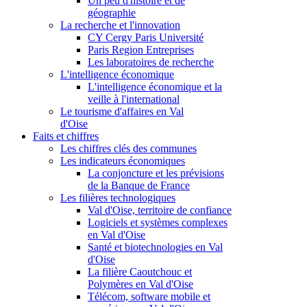
Un peu d'histoire et de
géographie
La recherche et l'innovation
CY Cergy Paris Université
Paris Region Entreprises
Les laboratoires de recherche
L'intelligence économique
L'intelligence économique et la
veille à l'international
Le tourisme d'affaires en Val
d'Oise
Faits et chiffres
Les chiffres clés des communes
Les indicateurs économiques
La conjoncture et les prévisions
de la Banque de France
Les filières technologiques
Val d'Oise, territoire de confiance
Logiciels et systèmes complexes
en Val d'Oise
Santé et biotechnologies en Val
d'Oise
La filière Caoutchouc et
Polymères en Val d'Oise
Télécom, software mobile et