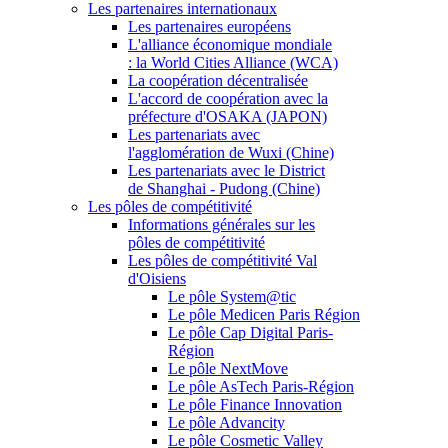
Les partenaires internationaux
Les partenaires européens
L'alliance économique mondiale
: la World Cities Alliance (WCA)
La coopération décentralisée
L'accord de coopération avec la
préfecture d'OSAKA (JAPON)
Les partenariats avec
l'agglomération de Wuxi (Chine)
Les partenariats avec le District
de Shanghai - Pudong (Chine)
Les pôles de compétitivité
Informations générales sur les
pôles de compétitivité
Les pôles de compétitivité Val
d'Oisiens
Le pôle System@tic
Le pôle Medicen Paris Région
Le pôle Cap Digital Paris-
Région
Le pôle NextMove
Le pôle AsTech Paris-Région
Le pôle Finance Innovation
Le pôle Advancity
Le pôle Cosmetic Valley