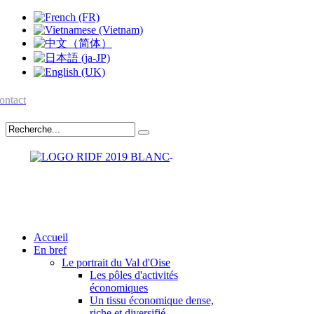
ontact
Accueil
En bref
Le portrait du Val d'Oise
Les pôles d'activités
économiques
Un tissu économique dense,
riche et diversifié