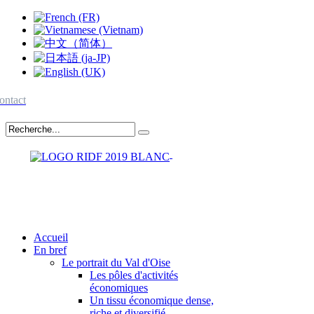
ontact
Accueil
En bref
Le portrait du Val d'Oise
Les pôles d'activités
économiques
Un tissu économique dense,
riche et diversifié