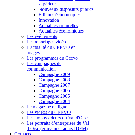
supérieur
Nouveaux dispositifs publics
Editions économiques
Innovation
Actualités culturelles
Actualités économiques
Les événements
Les reportages vidéo
L'actualité du CEEVO en
images
Les programmes du Ceevo
Les campagnes de
communication
Campagne 2009
Campagne 2008
Campagne 2007
Campagne 2006
Campagne 2005
Campagne 2004
Le magazine en ligne
Les vidéos du CEEVO
Les ambassadeurs du Val d'Oise
Les portraits d’entreprises du Val
d’Oise (émissions radios IDFM)
Contacts