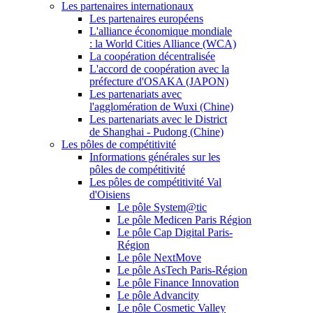
Les partenaires internationaux
Les partenaires européens
L'alliance économique mondiale
: la World Cities Alliance (WCA)
La coopération décentralisée
L'accord de coopération avec la
préfecture d'OSAKA (JAPON)
Les partenariats avec
l'agglomération de Wuxi (Chine)
Les partenariats avec le District
de Shanghai - Pudong (Chine)
Les pôles de compétitivité
Informations générales sur les
pôles de compétitivité
Les pôles de compétitivité Val
d'Oisiens
Le pôle System@tic
Le pôle Medicen Paris Région
Le pôle Cap Digital Paris-
Région
Le pôle NextMove
Le pôle AsTech Paris-Région
Le pôle Finance Innovation
Le pôle Advancity
Le pôle Cosmetic Valley