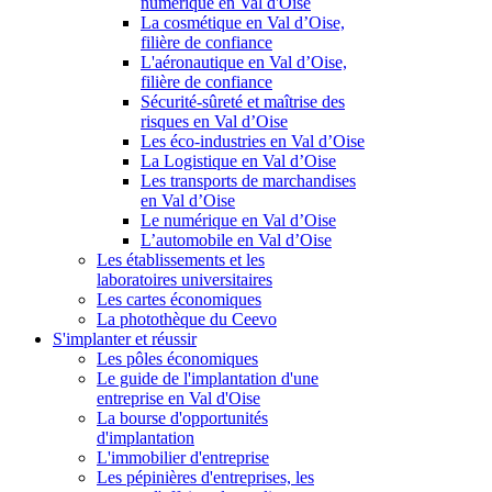
numérique en Val d'Oise
La cosmétique en Val d’Oise,
filière de confiance
L'aéronautique en Val d’Oise,
filière de confiance
Sécurité-sûreté et maîtrise des
risques en Val d’Oise
Les éco-industries en Val d’Oise
La Logistique en Val d’Oise
Les transports de marchandises
en Val d’Oise
Le numérique en Val d’Oise
L’automobile en Val d’Oise
Les établissements et les
laboratoires universitaires
Les cartes économiques
La photothèque du Ceevo
S'implanter et réussir
Les pôles économiques
Le guide de l'implantation d'une
entreprise en Val d'Oise
La bourse d'opportunités
d'implantation
L'immobilier d'entreprise
Les pépinières d'entreprises, les