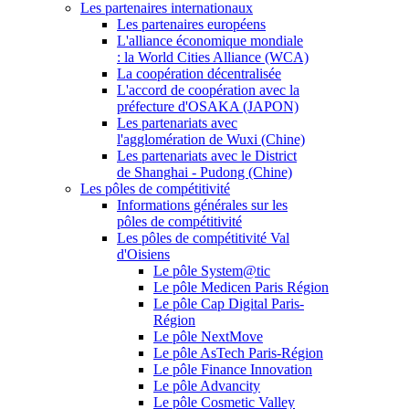
Les partenaires internationaux
Les partenaires européens
L'alliance économique mondiale
: la World Cities Alliance (WCA)
La coopération décentralisée
L'accord de coopération avec la
préfecture d'OSAKA (JAPON)
Les partenariats avec
l'agglomération de Wuxi (Chine)
Les partenariats avec le District
de Shanghai - Pudong (Chine)
Les pôles de compétitivité
Informations générales sur les
pôles de compétitivité
Les pôles de compétitivité Val
d'Oisiens
Le pôle System@tic
Le pôle Medicen Paris Région
Le pôle Cap Digital Paris-
Région
Le pôle NextMove
Le pôle AsTech Paris-Région
Le pôle Finance Innovation
Le pôle Advancity
Le pôle Cosmetic Valley