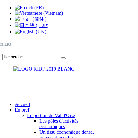
ontact
Accueil
En bref
Le portrait du Val d'Oise
Les pôles d'activités
économiques
Un tissu économique dense,
riche et diversifié