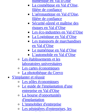
numérique en Val d'Oise
La cosmétique en Val d’Oise,
filière de confiance
L'aéronautique en Val d’Oise,
filière de confiance
Sécurité-sûreté et maîtrise des
risques en Val d’Oise
Les éco-industries en Val d’Oise
La Logistique en Val d’Oise
Les transports de marchandises
en Val d’Oise
Le numérique en Val d’Oise
L’automobile en Val d’Oise
Les établissements et les
laboratoires universitaires
Les cartes économiques
La photothèque du Ceevo
S'implanter et réussir
Les pôles économiques
Le guide de l'implantation d'une
entreprise en Val d'Oise
La bourse d'opportunités
d'implantation
L'immobilier d'entreprise
Les pépinières d'entreprises, les