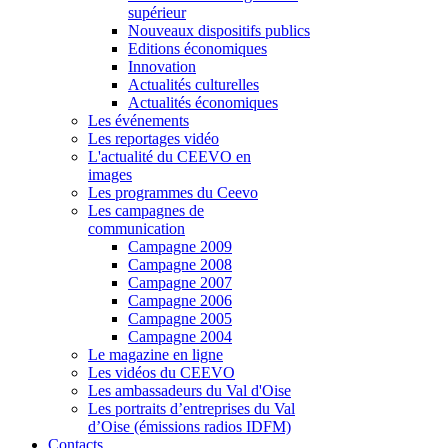
supérieur
Nouveaux dispositifs publics
Editions économiques
Innovation
Actualités culturelles
Actualités économiques
Les événements
Les reportages vidéo
L'actualité du CEEVO en
images
Les programmes du Ceevo
Les campagnes de
communication
Campagne 2009
Campagne 2008
Campagne 2007
Campagne 2006
Campagne 2005
Campagne 2004
Le magazine en ligne
Les vidéos du CEEVO
Les ambassadeurs du Val d'Oise
Les portraits d’entreprises du Val
d’Oise (émissions radios IDFM)
Contacts