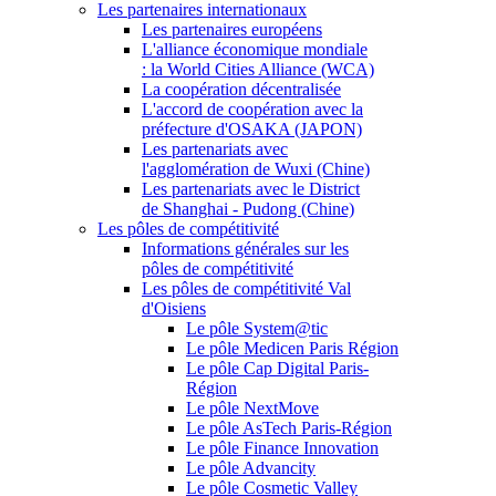
Les partenaires internationaux
Les partenaires européens
L'alliance économique mondiale
: la World Cities Alliance (WCA)
La coopération décentralisée
L'accord de coopération avec la
préfecture d'OSAKA (JAPON)
Les partenariats avec
l'agglomération de Wuxi (Chine)
Les partenariats avec le District
de Shanghai - Pudong (Chine)
Les pôles de compétitivité
Informations générales sur les
pôles de compétitivité
Les pôles de compétitivité Val
d'Oisiens
Le pôle System@tic
Le pôle Medicen Paris Région
Le pôle Cap Digital Paris-
Région
Le pôle NextMove
Le pôle AsTech Paris-Région
Le pôle Finance Innovation
Le pôle Advancity
Le pôle Cosmetic Valley