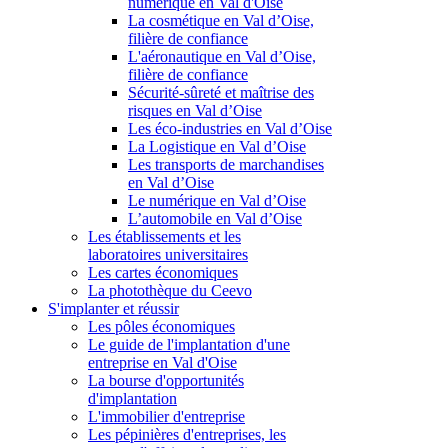
numérique en Val d'Oise
La cosmétique en Val d’Oise,
filière de confiance
L'aéronautique en Val d’Oise,
filière de confiance
Sécurité-sûreté et maîtrise des
risques en Val d’Oise
Les éco-industries en Val d’Oise
La Logistique en Val d’Oise
Les transports de marchandises
en Val d’Oise
Le numérique en Val d’Oise
L’automobile en Val d’Oise
Les établissements et les
laboratoires universitaires
Les cartes économiques
La photothèque du Ceevo
S'implanter et réussir
Les pôles économiques
Le guide de l'implantation d'une
entreprise en Val d'Oise
La bourse d'opportunités
d'implantation
L'immobilier d'entreprise
Les pépinières d'entreprises, les