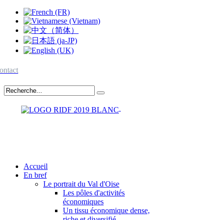
ontact
Accueil
En bref
Le portrait du Val d'Oise
Les pôles d'activités
économiques
Un tissu économique dense,
riche et diversifié