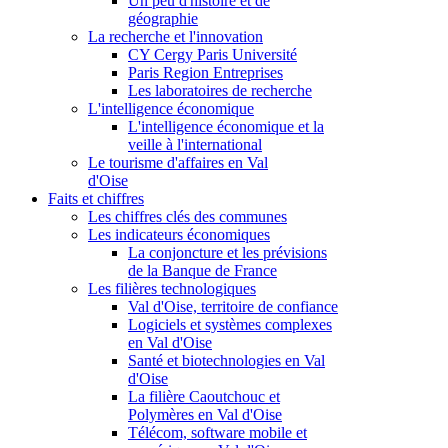
Un peu d'histoire et de
géographie
La recherche et l'innovation
CY Cergy Paris Université
Paris Region Entreprises
Les laboratoires de recherche
L'intelligence économique
L'intelligence économique et la
veille à l'international
Le tourisme d'affaires en Val
d'Oise
Faits et chiffres
Les chiffres clés des communes
Les indicateurs économiques
La conjoncture et les prévisions
de la Banque de France
Les filières technologiques
Val d'Oise, territoire de confiance
Logiciels et systèmes complexes
en Val d'Oise
Santé et biotechnologies en Val
d'Oise
La filière Caoutchouc et
Polymères en Val d'Oise
Télécom, software mobile et